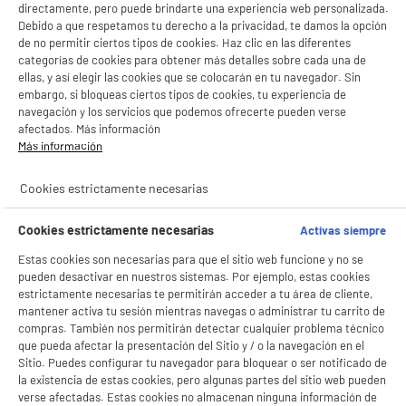
directamente, pero puede brindarte una experiencia web personalizada.
Debido a que respetamos tu derecho a la privacidad, te damos la opción
de no permitir ciertos tipos de cookies. Haz clic en las diferentes
categorías de cookies para obtener más detalles sobre cada una de
ellas, y así elegir las cookies que se colocarán en tu navegador. Sin
embargo, si bloqueas ciertos tipos de cookies, tu experiencia de
navegación y los servicios que podemos ofrecerte pueden verse
afectados. Más información
Más información
Cookies estrictamente necesarias
BIENVENIDO a ELECTRO
Rechazar todas
Cookies estrictamente necesarias
Activas siempre
DEPOT
Estas cookies son necesarias para que el sitio web funcione y no se
Con el fin de mejorar tu experiencia, y tras tu consentimiento, ELECTRO DEPOT
y sus socios utilizan cookies que procesan tus datos personales para:
pueden desactivar en nuestros sistemas. Por ejemplo, estas cookies
- compartir contenido adaptado a tus preferencias
estrictamente necesarias te permitirán acceder a tu área de cliente,
- ofrecer publicidad y comunicaciones personalizadas
mantener activa tu sesión mientras navegas o administrar tu carrito de
- facilitar el intercambio de contenido en las redes sociales
compras. También nos permitirán detectar cualquier problema técnico
- analizar el tráfico en nuestro sitio web Consulta la política de cookies.
que pueda afectar la presentación del Sitio y / o la navegación en el
Consulta la política de cookies.
.
Sitio. Puedes configurar tu navegador para bloquear o ser notificado de
product_anchor_characteristics
la existencia de estas cookies, pero algunas partes del sitio web pueden
Si aceptas, la experiencia será aún mejor. Si no acepta, se utilizarán cookies
verse afectadas. Estas cookies no almacenan ninguna información de
estadísticas anónimas basadas en tu navegación. Puedes oponerte a su uso