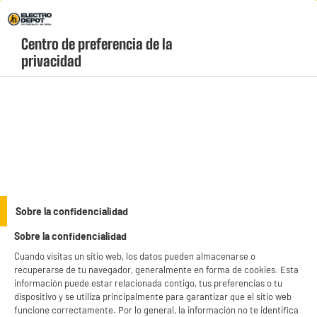
Envio Gratis +99€ y Recogida Gratis en tienda 1h
Centro de preferencia de la 
geolocation-header-icon-text
header-
Carrito
privacidad
Menú
login-
account
Equipamiento de la cocina
Fuente de vidrio para horno rectangular 32x20 cm
Sobre la confidencialidad
Sobre la confidencialidad
Cuando visitas un sitio web, los datos pueden almacenarse o
recuperarse de tu navegador, generalmente en forma de cookies. Esta
información puede estar relacionada contigo, tus preferencias o tu
dispositivo y se utiliza principalmente para garantizar que el sitio web
funcione correctamente. Por lo general, la información no te identifica