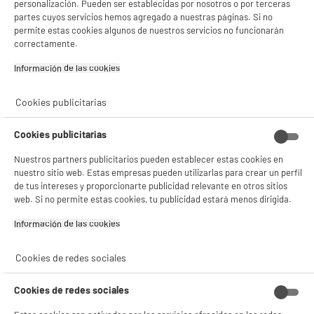
personalización. Pueden ser establecidas por nosotros o por terceras
partes cuyos servicios hemos agregado a nuestras páginas. Si no
Colores
Transparente
permite estas cookies algunos de nuestros servicios no funcionarán
correctamente.
Características adicionales
Fuente para horno de vidrio
resistente borosilicato
Información de las cookies‎
Fabricado en Francia
Cookies publicitarias
El vidrio es un material
resistente a los arañazos y
Cookies publicitarias
saludable.
Apto para Microondas, Horno
Nuestros partners publicitarios pueden establecer estas cookies en
y Congelador
nuestro sitio web. Estas empresas pueden utilizarlas para crear un perfil
Temperatura Máxima (300 °C),
de tus intereses y proporcionarte publicidad relevante en otros sitios
Temperatura Mínima (-40 °C)
web. Si no permite estas cookies, tu publicidad estará menos dirigida.
Apto para Lavavajillas
Información de las cookies‎
Dimensiones del producto
AL 6 cm x AN 32 cm x PR 20
cm
Cookies de redes sociales
Dimensiones paquete
AL 6 cm x AN 32 cm x PR 20
cm
Cookies de redes sociales
Peso bruto
1,13kg