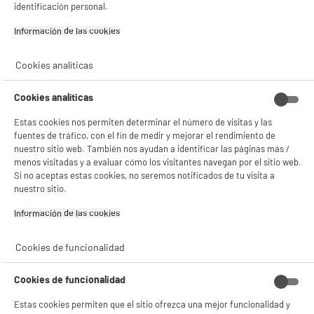
6
€
96
gestionando sus cookies.
identificación personal.
¡Buena visita!
Información de las cookies‎
✔ ACEPTAR TODAS
Cookies analíticas
Gestionar cookies
Cookies analíticas
Estas cookies nos permiten determinar el número de visitas y las
fuentes de tráfico, con el fin de medir y mejorar el rendimiento de
nuestro sitio web. También nos ayudan a identificar las páginas más /
menos visitadas y a evaluar cómo los visitantes navegan por el sitio web.
Garantía incluida :
3 años
Si no aceptas estas cookies, no seremos notificados de tu visita a
Hasta
agosto 2029
nuestro sitio.
Información de las cookies‎
Características
Cookies de funcionalidad
Marca
.
Cookies de funcionalidad
Tipo de producto
Fuente para horno
Estas cookies permiten que el sitio ofrezca una mejor funcionalidad y
Materia principal
Vidrio