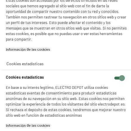
Estas cookies son activadas por los servicios ofrecidos en las redes
sociales que hemos agregado al sitio web con el fin de darte la
oportunidad de compartir nuestro contenido con tu red y conocidos.
También nos permiten rastrear tu navegación en otros sitios web y crear
un perfil de tus intereses. Esto puede afectar el contenido y los
mensajes que se muestran en otros sitios web que visitas. Si no permites
estas cookies, es posible que no puedas usar o ver estas herramientas
para compartir.
Garantía incluida :
3 años
Información de las cookies‎
Hasta
agosto 2029
Cookies estadísticas
Características
Cookies estadísticas
Marca
QUTTIN
En base a su interés legítimo, ELECTRO DEPOT utiliza cookies
estadísticas exentas de consentimiento para producir estadísticas
Tipo de producto
Sarten
anónimas de su navegación en su sitio web. Estas cookies nos permiten
optimizar la experiencia de todos los visitantes del sitio electrodepot.es.
Colores
Rojo
Si rechaza el depósito de estas cookies, tendremos que mejorar nuestro
sitio web en función de estadísticas anónimas
Compatibilidad
Inducción, Gas,
Vitrocerámica, Electricidad Y
Información de las cookies‎
Halógeno