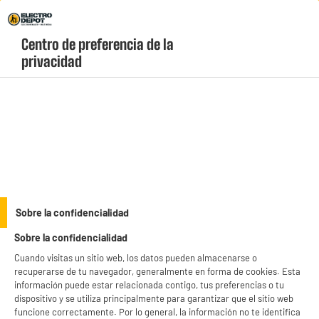
Envio Gratis +99€ y Recogida Gratis en tienda 1h
Centro de preferencia de la 
geolocation-header-icon-text
header-
Carrito
privacidad
Menú
login-
account
Equipamiento de la cocina
PRECIO IMBATIBLE
Sobre la confidencialidad
QUTTIN Sarten para tortillas 24cm
Sobre la confidencialidad
Cuando visitas un sitio web, los datos pueden almacenarse o
recuperarse de tu navegador, generalmente en forma de cookies. Esta
información puede estar relacionada contigo, tus preferencias o tu
dispositivo y se utiliza principalmente para garantizar que el sitio web
funcione correctamente. Por lo general, la información no te identifica