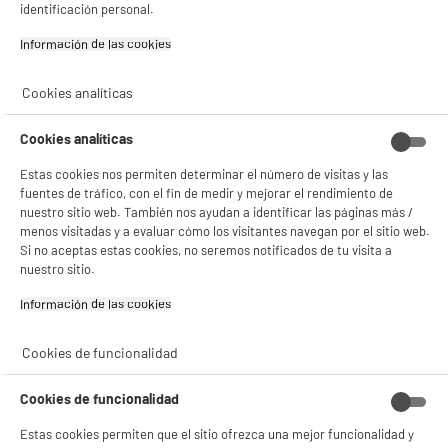
- analizar el tráfico en nuestro sitio web Consulta la política de cookies.
identificación personal.
Consulta la política de cookies.
.
Información de las cookies‎
Si aceptas, la experiencia será aún mejor. Si no acepta, se utilizarán cookies
estadísticas anónimas basadas en tu navegación. Puedes oponerte a su uso
gestionando sus cookies.
Cookies analíticas
¡Buena visita!
Cookies analíticas
✔ ACEPTAR TODAS
Estas cookies nos permiten determinar el número de visitas y las
Gestionar cookies
fuentes de tráfico, con el fin de medir y mejorar el rendimiento de
nuestro sitio web. También nos ayudan a identificar las páginas más /
menos visitadas y a evaluar cómo los visitantes navegan por el sitio web.
Si no aceptas estas cookies, no seremos notificados de tu visita a
nuestro sitio.
Información de las cookies‎
Cookies de funcionalidad
Cookies de funcionalidad
Estas cookies permiten que el sitio ofrezca una mejor funcionalidad y