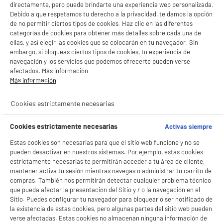
directamente, pero puede brindarte una experiencia web personalizada.
Debido a que respetamos tu derecho a la privacidad, te damos la opción
de no permitir ciertos tipos de cookies. Haz clic en las diferentes
categorías de cookies para obtener más detalles sobre cada una de
ellas, y así elegir las cookies que se colocarán en tu navegador. Sin
embargo, si bloqueas ciertos tipos de cookies, tu experiencia de
navegación y los servicios que podemos ofrecerte pueden verse
afectados. Más información
Más información
Cookies estrictamente necesarias
Cookies estrictamente necesarias
Activas siempre
Estas cookies son necesarias para que el sitio web funcione y no se
pueden desactivar en nuestros sistemas. Por ejemplo, estas cookies
BIENVENIDO a ELECTRO
Rechazar todas
estrictamente necesarias te permitirán acceder a tu área de cliente,
DEPOT
mantener activa tu sesión mientras navegas o administrar tu carrito de
compras. También nos permitirán detectar cualquier problema técnico
Con el fin de mejorar tu experiencia, y tras tu consentimiento, ELECTRO DEPOT
que pueda afectar la presentación del Sitio y / o la navegación en el
y sus socios utilizan cookies que procesan tus datos personales para:
Sitio. Puedes configurar tu navegador para bloquear o ser notificado de
- compartir contenido adaptado a tus preferencias
- ofrecer publicidad y comunicaciones personalizadas
la existencia de estas cookies, pero algunas partes del sitio web pueden
- facilitar el intercambio de contenido en las redes sociales
verse afectadas. Estas cookies no almacenan ninguna información de