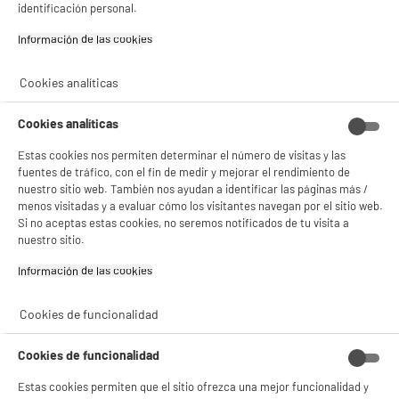
y sus socios utilizan cookies que procesan tus datos personales para:
identificación personal.
- compartir contenido adaptado a tus preferencias
- ofrecer publicidad y comunicaciones personalizadas
Información de las cookies‎
- facilitar el intercambio de contenido en las redes sociales
- analizar el tráfico en nuestro sitio web Consulta la política de cookies.
Consulta la política de cookies.
.
Cookies analíticas
Si aceptas, la experiencia será aún mejor. Si no acepta, se utilizarán cookies
Cookies analíticas
estadísticas anónimas basadas en tu navegación. Puedes oponerte a su uso
gestionando sus cookies.
¡Buena visita!
Estas cookies nos permiten determinar el número de visitas y las
fuentes de tráfico, con el fin de medir y mejorar el rendimiento de
nuestro sitio web. También nos ayudan a identificar las páginas más /
✔ ACEPTAR TODAS
menos visitadas y a evaluar cómo los visitantes navegan por el sitio web.
Si no aceptas estas cookies, no seremos notificados de tu visita a
Gestionar cookies
nuestro sitio.
Información de las cookies‎
Cookies de funcionalidad
Cookies de funcionalidad
Estas cookies permiten que el sitio ofrezca una mejor funcionalidad y