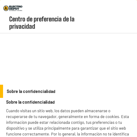
Envio Gratis +99€ y Recogida Gratis en tienda 1h
Centro de preferencia de la 
geolocation-header-icon-text
header-
Carrito
privacidad
Menú
login-
account
Accesorios informática
BY ELECTRODEPOT
Sobre la confidencialidad
Hub USB-C 6 en 1 de Edenwood con HDMI, RJ45, USB
Sobre la confidencialidad
3.0 y USB-C PD
Cuando visitas un sitio web, los datos pueden almacenarse o
recuperarse de tu navegador, generalmente en forma de cookies. Esta
información puede estar relacionada contigo, tus preferencias o tu
dispositivo y se utiliza principalmente para garantizar que el sitio web
funcione correctamente. Por lo general, la información no te identifica