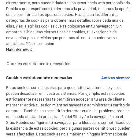
directamente, pero puede brindarte una experiencia web personalizada.
Debido a que respetamos tu derecho a la privacidad, te damos la opción
de no permitir ciertos tipos de cookies. Haz clic en las diferentes
categorías de cookies para obtener más detalles sobre cada una de
ellas, y así elegir las cookies que se colocarán en tu navegador. Sin
embargo, si bloqueas ciertos tipos de cookies, tu experiencia de
navegación y los servicios que podemos ofrecerte pueden verse
afectados. Más información
Más información
Cookies estrictamente necesarias
Cookies estrictamente necesarias
Activas siempre
Estas cookies son necesarias para que el sitio web funcione y no se
pueden desactivar en nuestros sistemas. Por ejemplo, estas cookies
estrictamente necesarias te permitirán acceder a tu área de cliente,
mantener activa tu sesión mientras navegas o administrar tu carrito de
compras. También nos permitirán detectar cualquier problema técnico
BIENVENIDO a ELECTRO
Rechazar todas
que pueda afectar la presentación del Sitio y / o la navegación en el
Sitio. Puedes configurar tu navegador para bloquear o ser notificado de
DEPOT
la existencia de estas cookies, pero algunas partes del sitio web pueden
Con el fin de mejorar tu experiencia, y tras tu consentimiento, ELECTRO DEPOT
verse afectadas. Estas cookies no almacenan ninguna información de