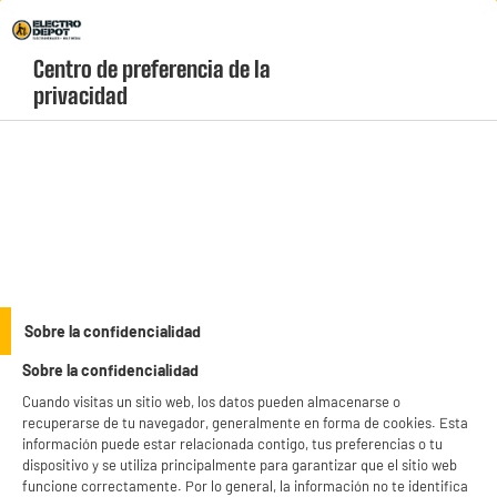
Envio Gratis +99€ y Recogida Gratis en tienda 1h
Centro de preferencia de la 
geolocation-header-icon-text
header-
Carrito
privacidad
Menú
login-
account
Telefonía, Informática y Movilidad
(11 produits)
Sobre la confidencialidad
Sobre la confidencialidad
Cuando visitas un sitio web, los datos pueden almacenarse o
recuperarse de tu navegador, generalmente en forma de cookies. Esta
Telefonia,
Belleza y
información puede estar relacionada contigo, tus preferencias o tu
informatica y movilidad
salud
dispositivo y se utiliza principalmente para garantizar que el sitio web
funcione correctamente. Por lo general, la información no te identifica
Pequeño
TV y