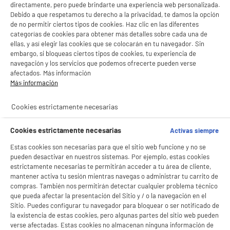
directamente, pero puede brindarte una experiencia web personalizada.
Electrodoméstico
Sonido
Debido a que respetamos tu derecho a la privacidad, te damos la opción
de no permitir ciertos tipos de cookies. Haz clic en las diferentes
categorías de cookies para obtener más detalles sobre cada una de
productItem_availability_txt-
productItem__availability-
ellas, y así elegir las cookies que se colocarán en tu navegador. Sin
current-store
change-btn
embargo, si bloqueas ciertos tipos de cookies, tu experiencia de
LEGANÉS, MADRID
navegación y los servicios que podemos ofrecerte pueden verse
afectados. Más información
product_list_sticky_button_Filter
product_list_stic
Más información
Cookies estrictamente necesarias
Patinete eléctrico NINEBOT by Segway E2 Pro
Cookies estrictamente necesarias
Activas siempre
(10" / Auton.35 Km / 350W)
Màxima velocidad : 25 km/h
Estas cookies son necesarias para que el sitio web funcione y no se
Autonomía : 35 km
pueden desactivar en nuestros sistemas. Por ejemplo, estas cookies
Ventajas producto : Compatible Con Buscar
estrictamente necesarias te permitirán acceder a tu área de cliente,
★★★★★
★★★★★
Mi De Apple,Intermitentes,Sin Cámara
mantener activa tu sesión mientras navegas o administrar tu carrito de
4.5
/5
(
104
)
BIENVENIDO a ELECTRO
269
compras. También nos permitirán detectar cualquier problema técnico
€
96
Rechazar todas
que pueda afectar la presentación del Sitio y / o la navegación en el
DEPOT
Pago a
plazos
compare_product
Sitio. Puedes configurar tu navegador para bloquear o ser notificado de
la existencia de estas cookies, pero algunas partes del sitio web pueden
Con el fin de mejorar tu experiencia, y tras tu consentimiento, ELECTRO DEPOT
verse afectadas. Estas cookies no almacenan ninguna información de
y sus socios utilizan cookies que procesan tus datos personales para: