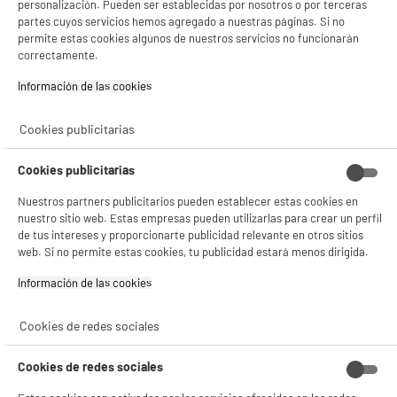
personalización. Pueden ser establecidas por nosotros o por terceras
Pantalla : AMOLED
partes cuyos servicios hemos agregado a nuestras páginas. Si no
Autonomía media : 18 d
permite estas cookies algunos de nuestros servicios no funcionarán
Número de modos de deporte : 150
correctamente.
★★★★★
★★★★★
43
€
96
4.5
/5
(
101
)
Información de las cookies‎
compare_product
Cookies publicitarias
Cookies publicitarias
Nuestros partners publicitarios pueden establecer estas cookies en
nuestro sitio web. Estas empresas pueden utilizarlas para crear un perfil
ELECTROCHOLLOS
de tus intereses y proporcionarte publicidad relevante en otros sitios
Tablet LENOVO Tab M10 G3 10.1" Full HD 4GB 64GB
web. Si no permite estas cookies, tu publicidad estará menos dirigida.
D
WiFi Gris Android Batería 5100mAh
Potencia del procesador : 2 GHz
Información de las cookies‎
Memoria RAM : 4 Go
Memoria interna (Gb) : 64 Go
Cookies de redes sociales
139
€
96
★★★★★
★★★★★
Cookies de redes sociales
Pago a
plazos
4.7
/5
(
69
)