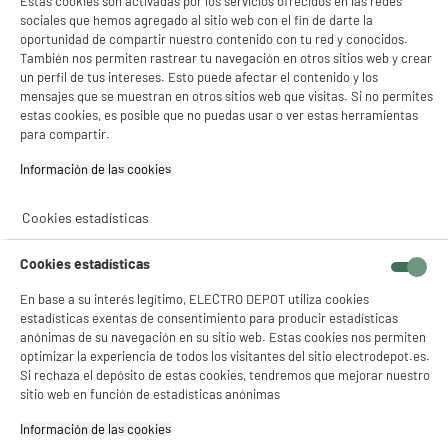
Estas cookies son activadas por los servicios ofrecidos en las redes
sociales que hemos agregado al sitio web con el fin de darte la
compare_product
oportunidad de compartir nuestro contenido con tu red y conocidos.
También nos permiten rastrear tu navegación en otros sitios web y crear
un perfil de tus intereses. Esto puede afectar el contenido y los
mensajes que se muestran en otros sitios web que visitas. Si no permites
estas cookies, es posible que no puedas usar o ver estas herramientas
F
para compartir.
Monitor AOC Gaming PC 27" Fast IPS 260Hz
0.3ms Adaptive Sync HDR10 Q27G42ZE
Información de las cookies‎
Más producto : 100% PRECIOS BAJOS
Tiempo de respuesta (ms) : 0,3 ms
Cookies estadísticas
Conexión : Hdmi,Jack 3.5,Display Port
★★★★★
★★★★★
168
€
96
Cookies estadísticas
4.8
/5
(
31
)
Pago a
plazos
En base a su interés legítimo, ELECTRO DEPOT utiliza cookies
compare_product
estadísticas exentas de consentimiento para producir estadísticas
anónimas de su navegación en su sitio web. Estas cookies nos permiten
optimizar la experiencia de todos los visitantes del sitio electrodepot.es.
Si rechaza el depósito de estas cookies, tendremos que mejorar nuestro
sitio web en función de estadísticas anónimas
Información de las cookies‎
PRECIO IMBATIBLE