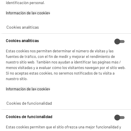
- compartir contenido adaptado a tus preferencias
identificación personal.
- ofrecer publicidad y comunicaciones personalizadas
- facilitar el intercambio de contenido en las redes sociales
Información de las cookies‎
- analizar el tráfico en nuestro sitio web Consulta la política de cookies.
Consulta la política de cookies.
.
Cookies analíticas
E
Si aceptas, la experiencia será aún mejor. Si no acepta, se utilizarán cookies
Monitor Gaming PHILIPS 24" IPS Full HD 120Hz
estadísticas anónimas basadas en tu navegación. Puedes oponerte a su uso
Cookies analíticas
MPRT de 1ms Adaptive Sync 24E2N1110
gestionando sus cookies.
¡Buena visita!
Más producto : 100% PRECIOS BAJOS
Estas cookies nos permiten determinar el número de visitas y las
Tiempo de respuesta (ms) : 1ms
fuentes de tráfico, con el fin de medir y mejorar el rendimiento de
✔ ACEPTAR TODAS
Conexión : Vga,Hdmi (Cable Incluidos)
nuestro sitio web. También nos ayudan a identificar las páginas más /
★★★★★
★★★★★
menos visitadas y a evaluar cómo los visitantes navegan por el sitio web.
69
€
96
Gestionar cookies
4.7
/5
(
148
)
Si no aceptas estas cookies, no seremos notificados de tu visita a
nuestro sitio.
compare_product
Información de las cookies‎
Cookies de funcionalidad
Cookies de funcionalidad
Reloj inteligente XIAOMI Redmi Watch 5 Lite
Estas cookies permiten que el sitio ofrezca una mejor funcionalidad y
dorado