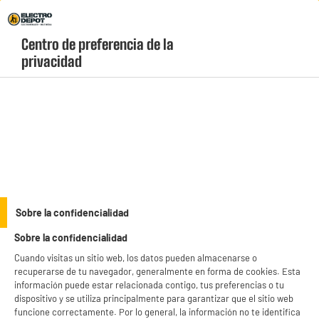
Envio Gratis +99€ y Recogida Gratis en tienda 1h
Centro de preferencia de la 
geolocation-header-icon-text
header-
Carrito
privacidad
Menú
login-
account
Lavadoras 5-7 kg
ELECTROCHOLLOS
Sobre la confidencialidad
Lavadora 7kg, 1400rm, Clase A-30%, función Vapor,
Sobre la confidencialidad
gris silver, VALBERG
Cuando visitas un sitio web, los datos pueden almacenarse o
recuperarse de tu navegador, generalmente en forma de cookies. Esta
información puede estar relacionada contigo, tus preferencias o tu
dispositivo y se utiliza principalmente para garantizar que el sitio web
funcione correctamente. Por lo general, la información no te identifica