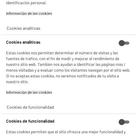
identificación personal.
Información de las cookies‎
Cookies analíticas
Cookies analíticas
Estas cookies nos permiten determinar el número de visitas y las
fuentes de tráfico, con el fin de medir y mejorar el rendimiento de
nuestro sitio web. También nos ayudan a identificar las páginas más /
BIENVENIDO a ELECTRO
Rechazar todas
menos visitadas y a evaluar cómo los visitantes navegan por el sitio web.
Si no aceptas estas cookies, no seremos notificados de tu visita a
DEPOT
nuestro sitio.
Con el fin de mejorar tu experiencia, y tras tu consentimiento, ELECTRO DEPOT
y sus socios utilizan cookies que procesan tus datos personales para:
Información de las cookies‎
- compartir contenido adaptado a tus preferencias
- ofrecer publicidad y comunicaciones personalizadas
- facilitar el intercambio de contenido en las redes sociales
Cookies de funcionalidad
- analizar el tráfico en nuestro sitio web Consulta la política de cookies.
Consulta la política de cookies.
.
Cookies de funcionalidad
Si aceptas, la experiencia será aún mejor. Si no acepta, se utilizarán cookies
Estas cookies permiten que el sitio ofrezca una mejor funcionalidad y
estadísticas anónimas basadas en tu navegación. Puedes oponerte a su uso