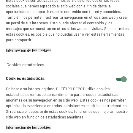
Estas cookies son activadas por los servicios ofrecidos en las redes
sociales que hemos agregado al sitio web con el fin de darte la
oportunidad de compartir nuestro contenido con tu red y conocidos.
También nos permiten rastrear tu navegación en otros sitios web y crear
un perfil de tus intereses. Esto puede afectar el contenido y los
mensajes que se muestran en otros sitios web que visitas. Si no permites
estas cookies, es posible que no puedas usar o ver estas herramientas
para compartir.
product_anchor_characteristics
Información de las cookies‎
239
€
96
Cookies estadísticas
5
€
66
Cuyo
Descarga el ficha de producto
Cookies estadísticas
En base a su interés legítimo, ELECTRO DEPOT utiliza cookies
estadísticas exentas de consentimiento para producir estadísticas
anónimas de su navegación en su sitio web. Estas cookies nos permiten
optimizar la experiencia de todos los visitantes del sitio electrodepot.es.
Si rechaza el depósito de estas cookies, tendremos que mejorar nuestro
sitio web en función de estadísticas anónimas
Información de las cookies‎