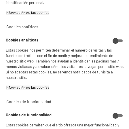
identificación personal.
Información de las cookies‎
Cookies analíticas
Cookies analíticas
Estas cookies nos permiten determinar el número de visitas y las
fuentes de tráfico, con el fin de medir y mejorar el rendimiento de
nuestro sitio web. También nos ayudan a identificar las páginas más /
menos visitadas y a evaluar cómo los visitantes navegan por el sitio web.
BIENVENIDO a ELECTRO
Rechazar todas
Si no aceptas estas cookies, no seremos notificados de tu visita a
nuestro sitio.
DEPOT
Con el fin de mejorar tu experiencia, y tras tu consentimiento, ELECTRO DEPOT
Información de las cookies‎
y sus socios utilizan cookies que procesan tus datos personales para:
- compartir contenido adaptado a tus preferencias
Cookies de funcionalidad
- ofrecer publicidad y comunicaciones personalizadas
- facilitar el intercambio de contenido en las redes sociales
- analizar el tráfico en nuestro sitio web Consulta la política de cookies.
Cookies de funcionalidad
Consulta la política de cookies.
.
Estas cookies permiten que el sitio ofrezca una mejor funcionalidad y
Si aceptas, la experiencia será aún mejor. Si no acepta, se utilizarán cookies