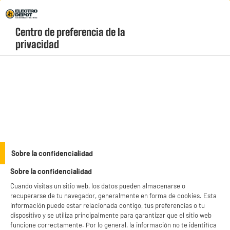
Envio Gratis +99€ y Recogida Gratis en tienda 1h
Centro de preferencia de la 
geolocation-header-icon-text
header-
Carrito
privacidad
Menú
login-
account
Lavavajillas 60cm
ELECTROCHOLLOS
Sobre la confidencialidad
Lavavajillas 60cm, 16 servicios, Apertura
Sobre la confidencialidad
Automática, clase A, VALBERG 16S43 A XAD929C V3
inox
Cuando visitas un sitio web, los datos pueden almacenarse o
recuperarse de tu navegador, generalmente en forma de cookies. Esta
información puede estar relacionada contigo, tus preferencias o tu
dispositivo y se utiliza principalmente para garantizar que el sitio web
funcione correctamente. Por lo general, la información no te identifica