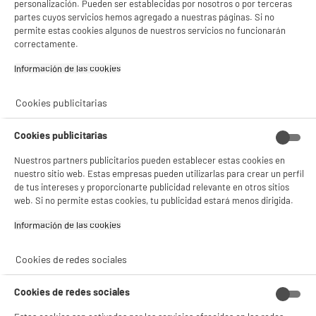
personalización. Pueden ser establecidas por nosotros o por terceras
estadísticas anónimas basadas en tu navegación. Puedes oponerte a su uso
partes cuyos servicios hemos agregado a nuestras páginas. Si no
gestionando sus cookies.
¡Buena visita!
permite estas cookies algunos de nuestros servicios no funcionarán
correctamente.
✔ ACEPTAR TODAS
Información de las cookies‎
Gestionar cookies
Cookies publicitarias
Cookies publicitarias
Nuestros partners publicitarios pueden establecer estas cookies en
nuestro sitio web. Estas empresas pueden utilizarlas para crear un perfil
de tus intereses y proporcionarte publicidad relevante en otros sitios
web. Si no permite estas cookies, tu publicidad estará menos dirigida.
Información de las cookies‎
Cookies de redes sociales
Cookies de redes sociales