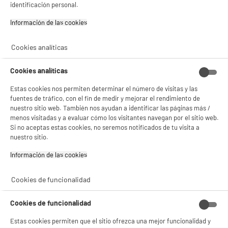
4.6
/5
(
39
)
identificación personal.
compare_product
Información de las cookies‎
Cookies analíticas
ELECTROCHOLLOS
Cookies analíticas
Set bolsas de viaje, organizadores, 6uds
INNOVAGOODS
Estas cookies nos permiten determinar el número de visitas y las
Tipo :
fuentes de tráfico, con el fin de medir y mejorar el rendimiento de
7
nuestro sitio web. También nos ayudan a identificar las páginas más /
€
95
menos visitadas y a evaluar cómo los visitantes navegan por el sitio web.
Si no aceptas estas cookies, no seremos notificados de tu visita a
nuestro sitio.
compare_product
Información de las cookies‎
Cookies de funcionalidad
1
2
Cookies de funcionalidad
Estas cookies permiten que el sitio ofrezca una mejor funcionalidad y