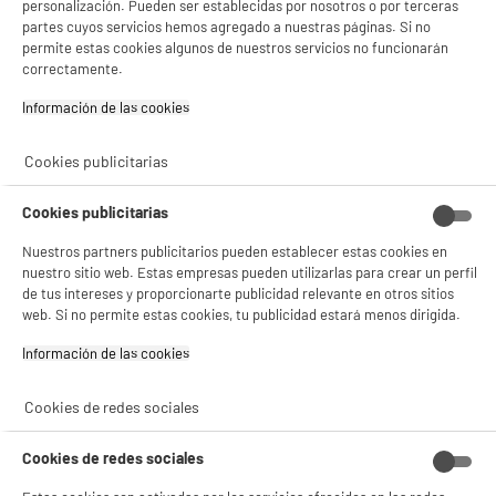
personalización. Pueden ser establecidas por nosotros o por terceras
partes cuyos servicios hemos agregado a nuestras páginas. Si no
NO SOLO TENEMOS LOS MEJORES PRECIOS
permite estas cookies algunos de nuestros servicios no funcionarán
correctamente.
GARANTÍAS
101.669 opiniones
PAGO SEGURO
Información de las cookies‎
autentificadas por
ELECTRO DEPOT
★★★★★
★★★★★
Cookies publicitarias
4,26
Cookies publicitarias
SERVICIO POST VENTA
ATENCIÓN AL CLIENTE
PREGUNTAS /
Nuestros partners publicitarios pueden establecer estas cookies en
RESPUESTAS
nuestro sitio web. Estas empresas pueden utilizarlas para crear un perfil
de tus intereses y proporcionarte publicidad relevante en otros sitios
web. Si no permite estas cookies, tu publicidad estará menos dirigida.
Información de las cookies‎
Cookies de redes sociales
5 TIENDAS A TU SERVICIO
Cookies de redes sociales
ELIGE TU TIENDA