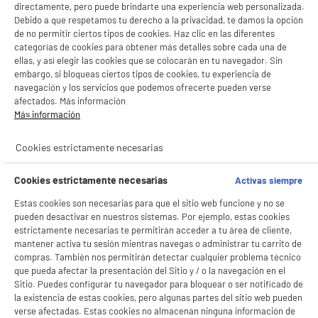
Con el fin de mejorar tu experiencia, y tras tu consentimiento, ELECTRO DEPOT
directamente, pero puede brindarte una experiencia web personalizada.
Suelo
Ropa
y sus socios utilizan cookies que procesan tus datos personales para:
Debido a que respetamos tu derecho a la privacidad, te damos la opción
- compartir contenido adaptado a tus preferencias
de no permitir ciertos tipos de cookies. Haz clic en las diferentes
- ofrecer publicidad y comunicaciones personalizadas
categorías de cookies para obtener más detalles sobre cada una de
Indispensables a precios bajos
- facilitar el intercambio de contenido en las redes sociales
ellas, y así elegir las cookies que se colocarán en tu navegador. Sin
- analizar el tráfico en nuestro sitio web Consulta la política de cookies.
embargo, si bloqueas ciertos tipos de cookies, tu experiencia de
Consulta la política de cookies.
.
navegación y los servicios que podemos ofrecerte pueden verse
productItem_availability_txt-
productItem__availability-
Si aceptas, la experiencia será aún mejor. Si no acepta, se utilizarán cookies
afectados. Más información
current-store
estadísticas anónimas basadas en tu navegación. Puedes oponerte a su uso
change-btn
Más información
LEGANÉS, MADRID
gestionando sus cookies.
¡Buena visita!
product_list_sticky_button_Filter
product_list_stic
Cookies estrictamente necesarias
✔ ACEPTAR TODAS
Cookies estrictamente necesarias
Activas siempre
Gestionar cookies
PRECIO IMBATIBLE
Estas cookies son necesarias para que el sitio web funcione y no se
Tendedero colgante con 16 pinzas
pueden desactivar en nuestros sistemas. Por ejemplo, estas cookies
Tipo : Secador colgante
estrictamente necesarias te permitirán acceder a tu área de cliente,
mantener activa tu sesión mientras navegas o administrar tu carrito de
4
€
29
compras. También nos permitirán detectar cualquier problema técnico
que pueda afectar la presentación del Sitio y / o la navegación en el
Sitio. Puedes configurar tu navegador para bloquear o ser notificado de
la existencia de estas cookies, pero algunas partes del sitio web pueden
★★★★★
★★★★★
verse afectadas. Estas cookies no almacenan ninguna información de