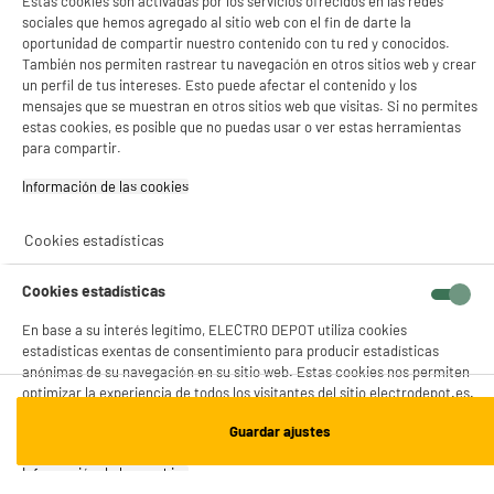
Estas cookies son activadas por los servicios ofrecidos en las redes
Valencia -
Alicante
sociales que hemos agregado al sitio web con el fin de darte la
oportunidad de compartir nuestro contenido con tu red y conocidos.
También nos permiten rastrear tu navegación en otros sitios web y crear
un perfil de tus intereses. Esto puede afectar el contenido y los
ENVÍO Y RECOGIDA
mensajes que se muestran en otros sitios web que visitas. Si no permites
estas cookies, es posible que no puedas usar o ver estas herramientas
Recogida en 1h:
Gratuita
para compartir.
Envío a domicilio: 3 - 5 días laborables
Información de las cookies‎
Cookies estadísticas
ESTAMOS EN CONTACTO
Cookies estadísticas
¡DESCARGA NUESTRA APP!
En base a su interés legítimo, ELECTRO DEPOT utiliza cookies
estadísticas exentas de consentimiento para producir estadísticas
anónimas de su navegación en su sitio web. Estas cookies nos permiten
optimizar la experiencia de todos los visitantes del sitio electrodepot.es.
¡SUSCRÍBETE A NUESTRA NEWSLETTER!
Si rechaza el depósito de estas cookies, tendremos que mejorar nuestro
Guardar ajustes
sitio web en función de estadísticas anónimas
OK
Información de las cookies‎