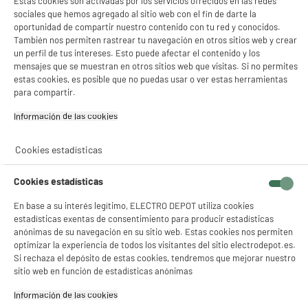
Estas cookies son activadas por los servicios ofrecidos en las redes
Productos controlables a
Mando distancia compatible
sociales que hemos agregado al sitio web con el fin de darte la
distancia
Edenwood y High One
oportunidad de compartir nuestro contenido con tu red y conocidos.
También nos permiten rastrear tu navegación en otros sitios web y crear
Características adicionales
Compatible con el 100 % de
un perfil de tus intereses. Esto puede afectar el contenido y los
los televisores EDENWOOD y
mensajes que se muestran en otros sitios web que visitas. Si no permites
HIGH ONE.
estas cookies, es posible que no puedas usar o ver estas herramientas
También compatible con las
para compartir.
marcas de TV infrarrojas
siguientes: TELEFUNKEN,
Información de las cookies‎
AYA, CLAYTON,
DIGIHOME, HARROW,
Cookies estadísticas
LINETECH, MANHATTAN,
ORMOND, TECHNICAL,
Cookies estadísticas
TECHWOOD, TUCSON,
VESTEL, WALTHAM,
En base a su interés legítimo, ELECTRO DEPOT utiliza cookies
WELLINGTON, WESTWOOD y
estadísticas exentas de consentimiento para producir estadísticas
WINDSOR
anónimas de su navegación en su sitio web. Estas cookies nos permiten
Listo para usar, no requiere
optimizar la experiencia de todos los visitantes del sitio electrodepot.es.
programación antes de su
Si rechaza el depósito de estas cookies, tendremos que mejorar nuestro
uso.
sitio web en función de estadísticas anónimas
100 % de las funciones de los
mandos originales.
Información de las cookies‎