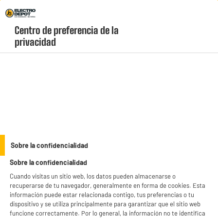
Envio Gratis +99€ y Recogida Gratis en tienda 1h
Centro de preferencia de la 
geolocation-header-icon-text
header-
Carrito
privacidad
Menú
login-
account
Mandos de televisión
Mando distancia compatible Edenwood y High One
Sobre la confidencialidad
Sobre la confidencialidad
Cuando visitas un sitio web, los datos pueden almacenarse o
recuperarse de tu navegador, generalmente en forma de cookies. Esta
información puede estar relacionada contigo, tus preferencias o tu
dispositivo y se utiliza principalmente para garantizar que el sitio web
funcione correctamente. Por lo general, la información no te identifica