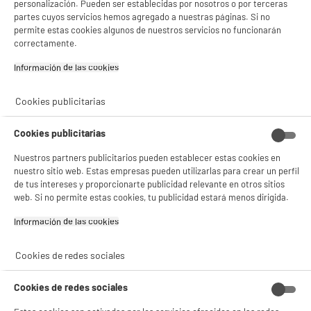
personalización. Pueden ser establecidas por nosotros o por terceras
Mando distancia
Pack pilas ELECTRO
partes cuyos servicios hemos agregado a nuestras páginas. Si no
compatible Edenwood
DEPOT Alkaline LR03
permite estas cookies algunos de nuestros servicios no funcionarán
y High One
AAA x 10 uds
correctamente.
14
2
€96
€39
Información de las cookies‎
Total Price :
17.35€
Cookies publicitarias
Cookies publicitarias
Garantía incluida :
3 años
Nuestros partners publicitarios pueden establecer estas cookies en
Hasta
agosto 2029
nuestro sitio web. Estas empresas pueden utilizarlas para crear un perfil
de tus intereses y proporcionarte publicidad relevante en otros sitios
web. Si no permite estas cookies, tu publicidad estará menos dirigida.
Características
Información de las cookies‎
Marca
MELICONI
Cookies de redes sociales
Tipo
Específico de un marca
Cookies de redes sociales
Número de aparatos
1