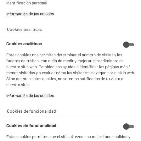
14
€
96
identificación personal.
DEPOT
Información de las cookies‎
Con el fin de mejorar tu experiencia, y tras tu consentimiento, ELECTRO DEPOT
y sus socios utilizan cookies que procesan tus datos personales para:
- compartir contenido adaptado a tus preferencias
Cookies analíticas
- ofrecer publicidad y comunicaciones personalizadas
- facilitar el intercambio de contenido en las redes sociales
- analizar el tráfico en nuestro sitio web Consulta la política de cookies.
Cookies analíticas
Consulta la política de cookies.
.
Estas cookies nos permiten determinar el número de visitas y las
Si aceptas, la experiencia será aún mejor. Si no acepta, se utilizarán cookies
fuentes de tráfico, con el fin de medir y mejorar el rendimiento de
estadísticas anónimas basadas en tu navegación. Puedes oponerte a su uso
nuestro sitio web. También nos ayudan a identificar las páginas más /
gestionando sus cookies.
menos visitadas y a evaluar cómo los visitantes navegan por el sitio web.
Comprados juntos habitualmente
¡Buena visita!
Si no aceptas estas cookies, no seremos notificados de tu visita a
nuestro sitio.
✔ ACEPTAR TODAS
Información de las cookies‎
Gestionar cookies
Cookies de funcionalidad
Cookies de funcionalidad
Estas cookies permiten que el sitio ofrezca una mejor funcionalidad y