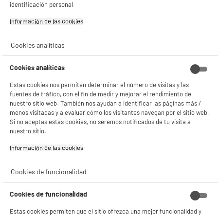
BIENVENIDO a ELECTRO
identificación personal.
Rechazar todas
DEPOT
Información de las cookies‎
Con el fin de mejorar tu experiencia, y tras tu consentimiento, ELECTRO DEPOT
y sus socios utilizan cookies que procesan tus datos personales para:
Cookies analíticas
- compartir contenido adaptado a tus preferencias
- ofrecer publicidad y comunicaciones personalizadas
- facilitar el intercambio de contenido en las redes sociales
Cookies analíticas
- analizar el tráfico en nuestro sitio web Consulta la política de cookies.
Consulta la política de cookies.
.
Estas cookies nos permiten determinar el número de visitas y las
fuentes de tráfico, con el fin de medir y mejorar el rendimiento de
Si aceptas, la experiencia será aún mejor. Si no acepta, se utilizarán cookies
nuestro sitio web. También nos ayudan a identificar las páginas más /
estadísticas anónimas basadas en tu navegación. Puedes oponerte a su uso
menos visitadas y a evaluar cómo los visitantes navegan por el sitio web.
gestionando sus cookies.
Si no aceptas estas cookies, no seremos notificados de tu visita a
¿QUÉ PUEDES ESPERAR
¡Buena visita!
nuestro sitio.
✔ ACEPTAR TODAS
Información de las cookies‎
DE NOSOTROS?
Gestionar cookies
Cookies de funcionalidad
Cookies de funcionalidad
Estas cookies permiten que el sitio ofrezca una mejor funcionalidad y