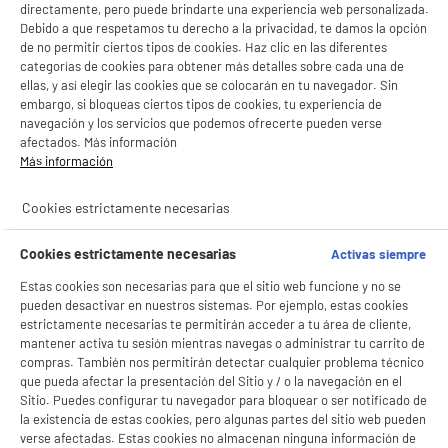
directamente, pero puede brindarte una experiencia web personalizada.
BIENVENIDO a ELECTRO
Rechazar todas
Conectores : Usb,Hdmi
Debido a que respetamos tu derecho a la privacidad, te damos la opción
DEPOT
68
€
94
de no permitir ciertos tipos de cookies. Haz clic en las diferentes
categorías de cookies para obtener más detalles sobre cada una de
★★★★★
★★★★★
Con el fin de mejorar tu experiencia, y tras tu consentimiento, ELECTRO DEPOT
ellas, y así elegir las cookies que se colocarán en tu navegador. Sin
y sus socios utilizan cookies que procesan tus datos personales para:
4.5
/5
(
90
)
embargo, si bloqueas ciertos tipos de cookies, tu experiencia de
- compartir contenido adaptado a tus preferencias
navegación y los servicios que podemos ofrecerte pueden verse
- ofrecer publicidad y comunicaciones personalizadas
compare_product
- facilitar el intercambio de contenido en las redes sociales
afectados. Más información
- analizar el tráfico en nuestro sitio web Consulta la política de cookies.
Más información
Consulta la política de cookies.
.
Cookies estrictamente necesarias
Si aceptas, la experiencia será aún mejor. Si no acepta, se utilizarán cookies
estadísticas anónimas basadas en tu navegación. Puedes oponerte a su uso
Mando a distancia MELICONI EASY 500
gestionando sus cookies.
Cookies estrictamente necesarias
Activas siempre
TCL/THOMSON
¡Buena visita!
Tipo : Específico de un marca
Estas cookies son necesarias para que el sitio web funcione y no se
Número de dispositivos : 1
✔ ACEPTAR TODAS
pueden desactivar en nuestros sistemas. Por ejemplo, estas cookies
14
estrictamente necesarias te permitirán acceder a tu área de cliente,
€
98
★★★★★
★★★★★
Gestionar cookies
mantener activa tu sesión mientras navegas o administrar tu carrito de
4.2
/5
(
31
)
compras. También nos permitirán detectar cualquier problema técnico
que pueda afectar la presentación del Sitio y / o la navegación en el
compare_product
Sitio. Puedes configurar tu navegador para bloquear o ser notificado de
la existencia de estas cookies, pero algunas partes del sitio web pueden
verse afectadas. Estas cookies no almacenan ninguna información de