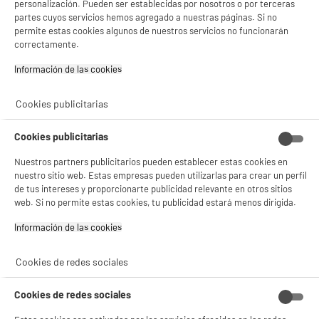
personalización. Pueden ser establecidas por nosotros o por terceras
★★★★★
★★★★★
partes cuyos servicios hemos agregado a nuestras páginas. Si no
3.9
/5
(
37
)
permite estas cookies algunos de nuestros servicios no funcionarán
correctamente.
compare_product
Información de las cookies‎
Cookies publicitarias
ELECTROCHOLLOS
DVD portátil THOMSON THP379
Cookies publicitarias
Tipo : Lector DVD con pantalla doble
Tamaño de pantalla en pulgadas : 9 "
Nuestros partners publicitarios pueden establecer estas cookies en
nuestro sitio web. Estas empresas pueden utilizarlas para crear un perfil
129
€
17
de tus intereses y proporcionarte publicidad relevante en otros sitios
Pago a
plazos
web. Si no permite estas cookies, tu publicidad estará menos dirigida.
★★★★★
★★★★★
Información de las cookies‎
4.2
/5
(
12
)
Cookies de redes sociales
compare_product
Cookies de redes sociales