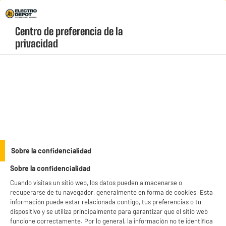
Envio Gratis +99€ y Recogida Gratis en tienda 1h
Centro de preferencia de la 
geolocation-header-icon-text
header-
Carrito
privacidad
Menú
login-
account
Thomson
(5 produits)
productItem_availability_txt-
productItem__availability-
current-store
change-btn
LEGANÉS, MADRID
Sobre la confidencialidad
product_list_sticky_button_Filter
product_list_stic
Sobre la confidencialidad
Cuando visitas un sitio web, los datos pueden almacenarse o
recuperarse de tu navegador, generalmente en forma de cookies. Esta
información puede estar relacionada contigo, tus preferencias o tu
dispositivo y se utiliza principalmente para garantizar que el sitio web
Lector Blu-ray THOMSON THB330
funcione correctamente. Por lo general, la información no te identifica
decodificador : Dts Hd