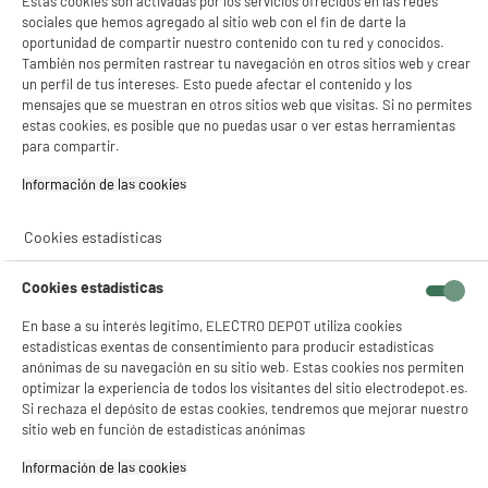
Estas cookies son activadas por los servicios ofrecidos en las redes
sociales que hemos agregado al sitio web con el fin de darte la
oportunidad de compartir nuestro contenido con tu red y conocidos.
NO SOLO TENEMOS LOS MEJORES PRECIOS
También nos permiten rastrear tu navegación en otros sitios web y crear
un perfil de tus intereses. Esto puede afectar el contenido y los
GARANTÍAS
101.669 opiniones
PAGO SEGURO
mensajes que se muestran en otros sitios web que visitas. Si no permites
autentificadas por
estas cookies, es posible que no puedas usar o ver estas herramientas
ELECTRO DEPOT
para compartir.
★★★★★
★★★★★
Información de las cookies‎
4,26
Cookies estadísticas
SERVICIO POST VENTA
ATENCIÓN AL CLIENTE
PREGUNTAS /
RESPUESTAS
Cookies estadísticas
En base a su interés legítimo, ELECTRO DEPOT utiliza cookies
estadísticas exentas de consentimiento para producir estadísticas
anónimas de su navegación en su sitio web. Estas cookies nos permiten
optimizar la experiencia de todos los visitantes del sitio electrodepot.es.
Si rechaza el depósito de estas cookies, tendremos que mejorar nuestro
5 TIENDAS A TU SERVICIO
sitio web en función de estadísticas anónimas
Información de las cookies‎
ELIGE TU TIENDA