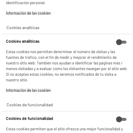
identificación personal.
Información de las cookies‎
Lector DVD THOMSON THD300
decodificador : Upscaling 1080P
Cookies analíticas
Conectores : Euroconector,Hdmi
29
Cookies analíticas
€
94
★★★★★
★★★★★
Estas cookies nos permiten determinar el número de visitas y las
4.4
/5
(
386
)
fuentes de tráfico, con el fin de medir y mejorar el rendimiento de
nuestro sitio web. También nos ayudan a identificar las páginas más /
compare_product
menos visitadas y a evaluar cómo los visitantes navegan por el sitio web.
Si no aceptas estas cookies, no seremos notificados de tu visita a
nuestro sitio.
Información de las cookies‎
ELECTROCHOLLOS
DVD portátil THOMSON 10" THP360
Cookies de funcionalidad
Tipo : Lector DVD pantalla giratoria
Tamaño de pantalla en pulgadas : 10 "
Cookies de funcionalidad
82
€
93
Estas cookies permiten que el sitio ofrezca una mejor funcionalidad y