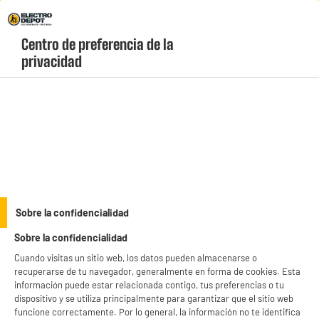
Envio Gratis +99€ y Recogida Gratis en tienda 1h
Centro de preferencia de la 
geolocation-header-icon-text
header-
Carrito
privacidad
Menú
login-
account
Aparátos médicos
PRECIO IMBATIBLE
Sobre la confidencialidad
Hidromasaje para pies YOGHI HFM800 azul
Sobre la confidencialidad
Cuando visitas un sitio web, los datos pueden almacenarse o
recuperarse de tu navegador, generalmente en forma de cookies. Esta
información puede estar relacionada contigo, tus preferencias o tu
dispositivo y se utiliza principalmente para garantizar que el sitio web
funcione correctamente. Por lo general, la información no te identifica