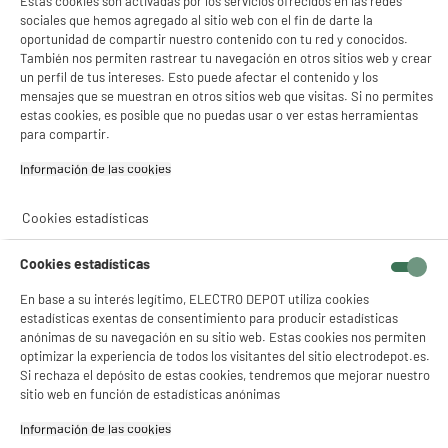
Estas cookies son activadas por los servicios ofrecidos en las redes
sociales que hemos agregado al sitio web con el fin de darte la
oportunidad de compartir nuestro contenido con tu red y conocidos.
También nos permiten rastrear tu navegación en otros sitios web y crear
un perfil de tus intereses. Esto puede afectar el contenido y los
mensajes que se muestran en otros sitios web que visitas. Si no permites
estas cookies, es posible que no puedas usar o ver estas herramientas
product_anchor_characteristics
para compartir.
Información de las cookies‎
34
€
94
0
€
16
Cookies estadísticas
Cuyo
Cookies estadísticas
En base a su interés legítimo, ELECTRO DEPOT utiliza cookies
estadísticas exentas de consentimiento para producir estadísticas
anónimas de su navegación en su sitio web. Estas cookies nos permiten
optimizar la experiencia de todos los visitantes del sitio electrodepot.es.
Si rechaza el depósito de estas cookies, tendremos que mejorar nuestro
sitio web en función de estadísticas anónimas
Información de las cookies‎
Recogemos tu antiguo dispositivo