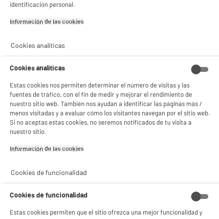
identificación personal.
Información de las cookies‎
BIENVENIDO a ELECTRO
Rechazar todas
DEPOT
Cookies analíticas
Con el fin de mejorar tu experiencia, y tras tu consentimiento, ELECTRO DEPOT
y sus socios utilizan cookies que procesan tus datos personales para:
Cookies analíticas
- compartir contenido adaptado a tus preferencias
- ofrecer publicidad y comunicaciones personalizadas
Estas cookies nos permiten determinar el número de visitas y las
- facilitar el intercambio de contenido en las redes sociales
- analizar el tráfico en nuestro sitio web Consulta la política de cookies.
fuentes de tráfico, con el fin de medir y mejorar el rendimiento de
Consulta la política de cookies.
.
nuestro sitio web. También nos ayudan a identificar las páginas más /
menos visitadas y a evaluar cómo los visitantes navegan por el sitio web.
Si aceptas, la experiencia será aún mejor. Si no acepta, se utilizarán cookies
Si no aceptas estas cookies, no seremos notificados de tu visita a
estadísticas anónimas basadas en tu navegación. Puedes oponerte a su uso
nuestro sitio.
gestionando sus cookies.
¡Buena visita!
Información de las cookies‎
✔ ACEPTAR TODAS
Cookies de funcionalidad
Gestionar cookies
Cookies de funcionalidad
Estas cookies permiten que el sitio ofrezca una mejor funcionalidad y