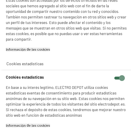
Estas cookies son activadas por los servicios ofrecidos en las redes
sociales que hemos agregado al sitio web con el fin de darte la
oportunidad de compartir nuestro contenido con tu red y conocidos.
También nos permiten rastrear tu navegación en otros sitios web y crear
un perfil de tus intereses. Esto puede afectar el contenido y los
mensajes que se muestran en otros sitios web que visitas. Si no permites
estas cookies, es posible que no puedas usar o ver estas herramientas
para compartir.
Recogemos tu antiguo dispositivo
Recogemos
gratuitamente
tu antiguo
Información de las cookies‎
electrodoméstico.
Más información
Cookies estadísticas
Garantía incluida :
3 años
Hasta
agosto 2029
Cookies estadísticas
En base a su interés legítimo, ELECTRO DEPOT utiliza cookies
estadísticas exentas de consentimiento para producir estadísticas
Características
anónimas de su navegación en su sitio web. Estas cookies nos permiten
optimizar la experiencia de todos los visitantes del sitio electrodepot.es.
Marca
ECOMED
Si rechaza el depósito de estas cookies, tendremos que mejorar nuestro
sitio web en función de estadísticas anónimas
Tipo de aparato
Termómetro
Información de las cookies‎
Características adicionales
0-100º