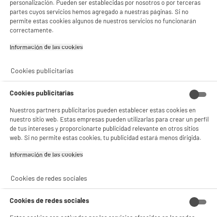
personalización. Pueden ser establecidas por nosotros o por terceras
partes cuyos servicios hemos agregado a nuestras páginas. Si no
permite estas cookies algunos de nuestros servicios no funcionarán
correctamente.
Información de las cookies‎
Cookies publicitarias
Cookies publicitarias
Nuestros partners publicitarios pueden establecer estas cookies en
nuestro sitio web. Estas empresas pueden utilizarlas para crear un perfil
de tus intereses y proporcionarte publicidad relevante en otros sitios
product_anchor_characteristics
web. Si no permite estas cookies, tu publicidad estará menos dirigida.
14
Información de las cookies‎
€
90
0
€
13
Cuyo
Cookies de redes sociales
0
€
01
Cuyo
Cookies de redes sociales