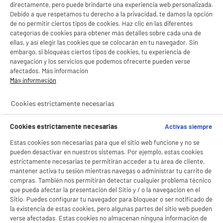
directamente, pero puede brindarte una experiencia web personalizada.
Debido a que respetamos tu derecho a la privacidad, te damos la opción
de no permitir ciertos tipos de cookies. Haz clic en las diferentes
categorías de cookies para obtener más detalles sobre cada una de
ellas, y así elegir las cookies que se colocarán en tu navegador. Sin
embargo, si bloqueas ciertos tipos de cookies, tu experiencia de
navegación y los servicios que podemos ofrecerte pueden verse
afectados. Más información
Más información
Cookies estrictamente necesarias
Cookies estrictamente necesarias
Activas siempre
Estas cookies son necesarias para que el sitio web funcione y no se
pueden desactivar en nuestros sistemas. Por ejemplo, estas cookies
estrictamente necesarias te permitirán acceder a tu área de cliente,
mantener activa tu sesión mientras navegas o administrar tu carrito de
compras. También nos permitirán detectar cualquier problema técnico
BIENVENIDO a ELECTRO
Rechazar todas
que pueda afectar la presentación del Sitio y / o la navegación en el
Sitio. Puedes configurar tu navegador para bloquear o ser notificado de
DEPOT
la existencia de estas cookies, pero algunas partes del sitio web pueden
Con el fin de mejorar tu experiencia, y tras tu consentimiento, ELECTRO DEPOT
verse afectadas. Estas cookies no almacenan ninguna información de