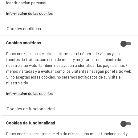
y sus socios utilizan cookies que procesan tus datos personales para:
identificación personal.
- compartir contenido adaptado a tus preferencias
- ofrecer publicidad y comunicaciones personalizadas
Información de las cookies‎
- facilitar el intercambio de contenido en las redes sociales
- analizar el tráfico en nuestro sitio web Consulta la política de cookies.
Consulta la política de cookies.
.
Cookies analíticas
Si aceptas, la experiencia será aún mejor. Si no acepta, se utilizarán cookies
Cookies analíticas
estadísticas anónimas basadas en tu navegación. Puedes oponerte a su uso
gestionando sus cookies.
¡Buena visita!
Estas cookies nos permiten determinar el número de visitas y las
fuentes de tráfico, con el fin de medir y mejorar el rendimiento de
✔ ACEPTAR TODAS
nuestro sitio web. También nos ayudan a identificar las páginas más /
menos visitadas y a evaluar cómo los visitantes navegan por el sitio web.
Si no aceptas estas cookies, no seremos notificados de tu visita a
Gestionar cookies
nuestro sitio.
Información de las cookies‎
Cookies de funcionalidad
Cookies de funcionalidad
Estas cookies permiten que el sitio ofrezca una mejor funcionalidad y