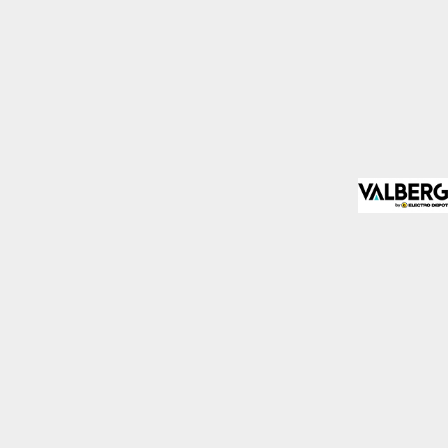
mo los visitantes
.
Desactivado
blecidas por nosotros o
nos de nuestros servicios
Desactivado
den utilizarlas para
stas cookies, tu