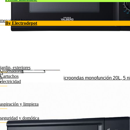
Informática
Auriculares diadema
Barbacoas de carbón
Ver todo
Auriculares para TV
Barbacoas eléctricas y de gas
Impresoras
Auriculares con cable
Accesorios
Monitores
menaje del hogar
By Electrodepot
Almacenamiento
Atrás
Tablets
MENAJE DEL HOGAR
Consolas
Ver todo
Gaming
Equipamiento del hogar
Silla gaming
Droguería
Escritorio gaming
Equipamiento de la cocina
Ratones y teclados
Utensilos de cocina
Accesorios informática
Decoración y jardín
Satélite starlink
Plancha alisadora de pelo REMINGTON C
jardin, exteriores
Ordenadores
Atrás
Cartuchos
Microondas monofunción 20L, 5 n
JARDIN, EXTERIORES
electricidad
Ver todo
Atrás
Robot de piscina
ELECTRICIDAD
Robots cortacesped
Ver todo
Animales
Alargadores y bases
aspiración y limpieza
Pilas y cargadores
Atrás
Smart Tv EDENWOOD QLED 55" ED55EA05U
Iluminación del hogar
ASPIRACIÓN Y LIMPIEZA
seguridad y domótica
Ver todo
Atrás
Aspiradoras escoba y de mano
SEGURIDAD y DOMÓTICA