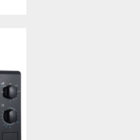
de estar relacionada contigo, tus preferencias o tu dispositivo y se utiliza princip
cione correctamente. Por lo general, la información no te identifica directamente, p
onalizada. Debido a que respetamos tu derecho a la privacidad, te damos la opción 
z clic en las diferentes categorías de cookies para obtener más detalles sobre cada un
olocarán en tu navegador. Sin embargo, si bloqueas ciertos tipos de cookies, tu ex
odemos ofrecerte pueden verse afectados. Más información
ente necesarias
cesarias para que el sitio web funcione y no se pueden desactivar en nuestros siste
e necesarias te permitirán acceder a tu área de cliente, mantener activa tu sesión m
to de compras. También nos permitirán detectar cualquier problema técnico que pued
io y / o la navegación en el Sitio. Puedes configurar tu navegador para bloquear o se
cookies, pero algunas partes del sitio web pueden verse afectadas. Estas cookies n
tificación personal.
 cookies‎
rmiten determinar el número de visitas y las fuentes de tráfico, con el fin de medir