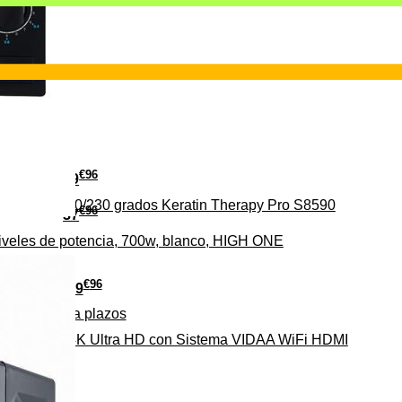
€
96
29
erámica 160/230 grados Keratin Therapy Pro S8590
€
96
37
iveles de potencia, 700w, blanco, HIGH ONE
€
96
279
Pago a
plazos
HD-EL 4K Ultra HD con Sistema VIDAA WiFi HDMI