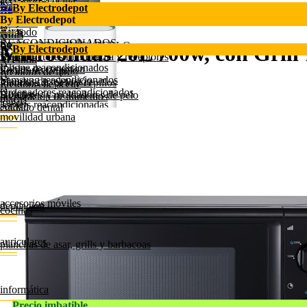
accesorios cocina
Lavavajillas 45cm
Gafas inteligentes
Atrás
Siguiente producto
By Electrodepot
Accesorios de belleza
Bebida fría
Atrás
Lavavajillas 60cm
reacondicionados
SOPORTES Y ACCESORIOS TV
By Electrodepot
cuidado del cabello
freidoras
ACCESORIOS COCINA
Lavavajillas integrables
Atrás
Ver todo
Atrás
Atrás
Ver todo
REACONDICIONADOS
Soportes para televisión
CUIDADO DEL CABELLO
Microondas 20L 700w, con Gr
FREIDORAS
By Electrodepot
Accesorios de cocinas
Ver todo
Reproductores multimedia y receptores
Ver todo
Ver todo
Accesorios de campanas
Iphone reacondicionados
Cables de conexion
Secadores de pelo
Freidoras de aire
Accesorios de hornos
Samsung reacondicionados
Mandos de televisión
Planchas de pelo y cepillos
Freidoras de aceite
Accesorios de placas
Ordenadores reacondicionados
Antenas
Rizadores y moldadores de pelo
preparación de alimentos
placas
Tablets reacondicionadas
sonido
cuidado dental
Atrás
Atrás
movilidad urbana
Atrás
Atrás
PREPARACIÓN DE ALIMENTOS
PLACAS
Atrás
SONIDO
CUIDADO DENTAL
Ver todo
Ver todo
MOVILIDAD URBANA
Ver todo
Ver todo
Amasadoras, picadoras y batidoras
Placas inducción
Frigorífico Combi VALBERG CS
Ver todo
Barras de sonido
Cepillos de dientes
Robots de cocina
Placas vitrocerámicas
Patinetes eléctricos
Altavoces
Cepillos de dientes infantiles
Arroceras y cocción al vapor
Placas de gas
Drones y juguetes conectados
Altavoces torre, microcadenas y tocadiscos
Irrigadores
Fondues y Raclettes
Placas modulares
Accesorios de movilidad
Radios, radiodespertadores y radio CDs
Recambios cuidado dental
Cocina divertida
Placas portátiles
accesorios móviles
Controladores y mesas de mezclas DJ
depilación
Envasadoras al vacío y cortafiambres
cocinas
Aire Acondicionado portátil V
Atrás
Auriculares DJ y micrófonos
Atrás
Básculas de cocina
Atrás
ACCESORIOS MÓVILES
Accesorios de sonido
DEPILACIÓN
Accesorios
COCINAS
Ver todo
auriculares
Ver todo
planchas de asar, grills y barbacoas
Ver todo
Cargadores, cables y adaptadores
Lavadora carga frontal 9kg, 1400rpm, clase A-1
Atrás
Depiladoras
Atrás
Cocinas de gas
Powerbanks
AURICULARES
Depiladoras IPL luz pulsada
PLANCHAS DE ASAR, GRILLS Y BARBACOAS
Cocinas con vitrocerámica
Soportes para móviles
Ver todo
Ver todo
Cocina mixta
informática
Auriculares True Wireless
Planchas de asar
Atrás
Auriculares inalámbricos
Precio imbatible
Grills