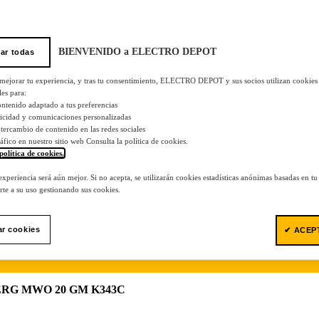
BIENVENIDO a ELECTRO DEPOT
ar todas
 mejorar tu experiencia, y tras tu consentimiento, ELECTRO DEPOT y sus socios utilizan cookies
les para:
ontenido adaptado a tus preferencias
licidad y comunicaciones personalizadas
 intercambio de contenido en las redes sociales
tráfico en nuestro sitio web Consulta la política de cookies.
política de cookies.
.
 experiencia será aún mejor. Si no acepta, se utilizarán cookies estadísticas anónimas basadas en t
te a su uso gestionando sus cookies.
ar cookies
✔ ACEP
ALBERG MWO 20 GM K343C