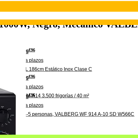
ill 1000W, Negro, Mecánico V
€
96
349
Pago a
plazos
 315 C 315L 186cm Estático Inox Clase C
€
96
369
Pago a
plazos
€
96
ALBERG CLIM-A14 3.500 frigorías / 40 m²
279
Pago a
plazos
0%, ideal para 4-5 personas, VALBERG WF 914 A-10 SD W566C