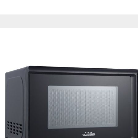
Esta información pue
que el sitio web fun
experiencia web pers
tipos de cookies. Ha
las cookies que se c
los servicios que p
Más información
Cookies estrictam
Estas cookies son ne
cookies estrictament
administrar tu carri
presentación del Sit
existencia de estas 
información de iden
Información de las
Cookies analíticas
Estas cookies nos pe