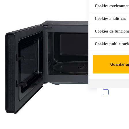
Cookies estrictamen
Cookies analíticas
Aspiradora Quitamanchas 450W VAL
Cookies de funcion
Cookies publicitari
Cookies de redes soc
Guardar aj
Cookies estadísticas
Lista de cooki
Sobre la confiden
Cuando visitas un s