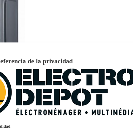
eferencia de la privacidad
€
96
159
Pago a
plazos
nción EcoTank EPSON ET-2861
alidad