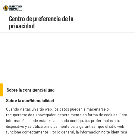
Envio Gratis +99€ y Recogida Gratis en tienda 1h
Centro de preferencia de la 
geolocation-header-icon-text
header-
Carrito
privacidad
Menú
login-
account
Accesorios de café
Bolsa 100 monodosis de café compatibles Senseo
METROPOLE Clásico
Sobre la confidencialidad
Sobre la confidencialidad
Cuando visitas un sitio web, los datos pueden almacenarse o
recuperarse de tu navegador, generalmente en forma de cookies. Esta
información puede estar relacionada contigo, tus preferencias o tu
dispositivo y se utiliza principalmente para garantizar que el sitio web
funcione correctamente. Por lo general, la información no te identifica