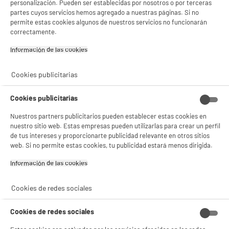
personalización. Pueden ser establecidas por nosotros o por terceras
partes cuyos servicios hemos agregado a nuestras páginas. Si no
permite estas cookies algunos de nuestros servicios no funcionarán
Características
correctamente.
Marca
METROPOLE
Información de las cookies‎
Tipo de producto
Monodosis
Cookies publicitarias
Utilización
Bolsa de 100 monodosis en
bolsitas individuales
Cookies publicitarias
Compatible con
Máquinas Senseo
Nuestros partners publicitarios pueden establecer estas cookies en
nuestro sitio web. Estas empresas pueden utilizarlas para crear un perfil
Nombre del fabricante,
BEYERS KOFFIE
de tus intereses y proporcionarte publicidad relevante en otros sitios
nombre de la empresa o marca
web. Si no permite estas cookies, tu publicidad estará menos dirigida.
registrada
Información de las cookies‎
Dirección de envio
KONING LEOPOLDLAAN 3
2870 PUURS-SINT-AMANDS
Cookies de redes sociales
correo electrónico
INFO@BEYERS.EU
Cookies de redes sociales
Código del artículo
938728