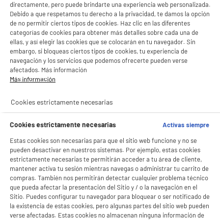
directamente, pero puede brindarte una experiencia web personalizada.
Debido a que respetamos tu derecho a la privacidad, te damos la opción
de no permitir ciertos tipos de cookies. Haz clic en las diferentes
categorías de cookies para obtener más detalles sobre cada una de
ellas, y así elegir las cookies que se colocarán en tu navegador. Sin
embargo, si bloqueas ciertos tipos de cookies, tu experiencia de
navegación y los servicios que podemos ofrecerte pueden verse
afectados. Más información
Más información
product_anchor_characteristics
Cookies estrictamente necesarias
BIENVENIDO a ELECTRO
Rechazar todas
9
DEPOT
€
95
Cookies estrictamente necesarias
Activas siempre
Con el fin de mejorar tu experiencia, y tras tu consentimiento, ELECTRO DEPOT
14,21€ / KG
Estas cookies son necesarias para que el sitio web funcione y no se
y sus socios utilizan cookies que procesan tus datos personales para:
pueden desactivar en nuestros sistemas. Por ejemplo, estas cookies
- compartir contenido adaptado a tus preferencias
estrictamente necesarias te permitirán acceder a tu área de cliente,
- ofrecer publicidad y comunicaciones personalizadas
mantener activa tu sesión mientras navegas o administrar tu carrito de
- facilitar el intercambio de contenido en las redes sociales
compras. También nos permitirán detectar cualquier problema técnico
- analizar el tráfico en nuestro sitio web Consulta la política de cookies.
que pueda afectar la presentación del Sitio y / o la navegación en el
Consulta la política de cookies.
.
Sitio. Puedes configurar tu navegador para bloquear o ser notificado de
Si aceptas, la experiencia será aún mejor. Si no acepta, se utilizarán cookies
la existencia de estas cookies, pero algunas partes del sitio web pueden
estadísticas anónimas basadas en tu navegación. Puedes oponerte a su uso
verse afectadas. Estas cookies no almacenan ninguna información de
gestionando sus cookies.