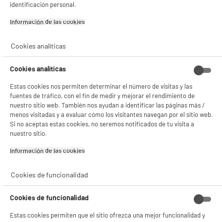
identificación personal.
¡Buena visita!
Comprados juntos habitualmente
Información de las cookies‎
✔ ACEPTAR TODAS
Cookies analíticas
Gestionar cookies
Cookies analíticas
Estas cookies nos permiten determinar el número de visitas y las
fuentes de tráfico, con el fin de medir y mejorar el rendimiento de
nuestro sitio web. También nos ayudan a identificar las páginas más /
menos visitadas y a evaluar cómo los visitantes navegan por el sitio web.
Si no aceptas estas cookies, no seremos notificados de tu visita a
nuestro sitio.
Bolsa 100 monodosis
Bolsa 100 monodosis
de café compatibles
de café compatibles
Información de las cookies‎
Senseo METROPOLE
Senseo METROPOLE
9
9
€95
€95
Clásico
Intenso
Cookies de funcionalidad
Total Price :
19.90€
Cookies de funcionalidad
Estas cookies permiten que el sitio ofrezca una mejor funcionalidad y