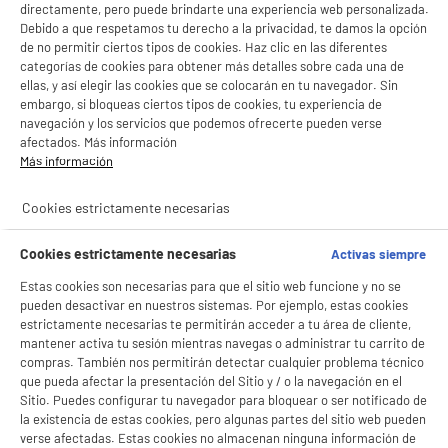
directamente, pero puede brindarte una experiencia web personalizada.
Debido a que respetamos tu derecho a la privacidad, te damos la opción
de no permitir ciertos tipos de cookies. Haz clic en las diferentes
categorías de cookies para obtener más detalles sobre cada una de
ellas, y así elegir las cookies que se colocarán en tu navegador. Sin
embargo, si bloqueas ciertos tipos de cookies, tu experiencia de
navegación y los servicios que podemos ofrecerte pueden verse
afectados. Más información
Más información
BIENVENIDO a ELECTRO
Rechazar todas
Cookies estrictamente necesarias
product_anchor_characteristics
DEPOT
Cookies estrictamente necesarias
Con el fin de mejorar tu experiencia, y tras tu consentimiento, ELECTRO DEPOT
Activas siempre
3
€
99
y sus socios utilizan cookies que procesan tus datos personales para:
Estas cookies son necesarias para que el sitio web funcione y no se
- compartir contenido adaptado a tus preferencias
70,00€ / KG
- ofrecer publicidad y comunicaciones personalizadas
pueden desactivar en nuestros sistemas. Por ejemplo, estas cookies
- facilitar el intercambio de contenido en las redes sociales
estrictamente necesarias te permitirán acceder a tu área de cliente,
- analizar el tráfico en nuestro sitio web Consulta la política de cookies.
mantener activa tu sesión mientras navegas o administrar tu carrito de
Consulta la política de cookies.
.
compras. También nos permitirán detectar cualquier problema técnico
que pueda afectar la presentación del Sitio y / o la navegación en el
Si aceptas, la experiencia será aún mejor. Si no acepta, se utilizarán cookies
Sitio. Puedes configurar tu navegador para bloquear o ser notificado de
estadísticas anónimas basadas en tu navegación. Puedes oponerte a su uso
la existencia de estas cookies, pero algunas partes del sitio web pueden
gestionando sus cookies.
verse afectadas. Estas cookies no almacenan ninguna información de
¡Buena visita!