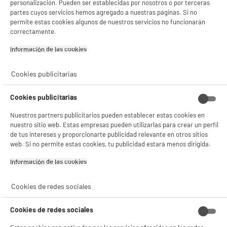
personalización. Pueden ser establecidas por nosotros o por terceras
partes cuyos servicios hemos agregado a nuestras páginas. Si no
permite estas cookies algunos de nuestros servicios no funcionarán
correctamente.
Características
Información de las cookies‎
Marca
STARBUCKS
Cookies publicitarias
Tipo de producto
Cápsulas café
Utilización
Preparar café
Cookies publicitarias
Compatible con
Cafetera Nespresso
Nuestros partners publicitarios pueden establecer estas cookies en
nuestro sitio web. Estas empresas pueden utilizarlas para crear un perfil
Características adicionales
Starbucks By Nespresso
de tus intereses y proporcionarte publicidad relevante en otros sitios
Columbia 7
web. Si no permite estas cookies, tu publicidad estará menos dirigida.
Código del artículo
963955
Información de las cookies‎
Cookies de redes sociales
Cookies de redes sociales