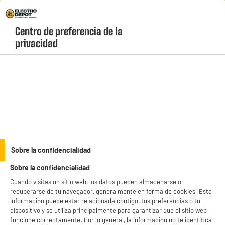
Envio Gratis +99€ y Recogida Gratis en tienda 1h
Centro de preferencia de la 
geolocation-header-icon-text
header-
Carrito
privacidad
Menú
login-
account
Accesorios de café
Caja de cápsulas STARBUCKS BY NESPRESSO
Sobre la confidencialidad
COLUMBIA 7
Sobre la confidencialidad
Cuando visitas un sitio web, los datos pueden almacenarse o
recuperarse de tu navegador, generalmente en forma de cookies. Esta
información puede estar relacionada contigo, tus preferencias o tu
dispositivo y se utiliza principalmente para garantizar que el sitio web
funcione correctamente. Por lo general, la información no te identifica