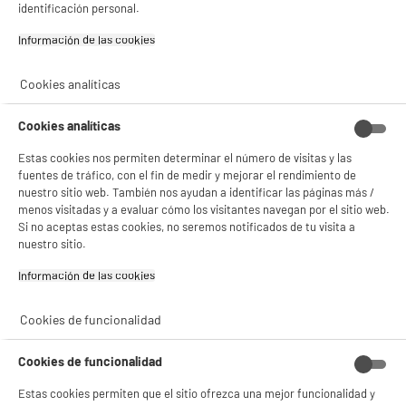
identificación personal.
✔ ACEPTAR TODAS
Información de las cookies‎
Comprados juntos habitualmente
Gestionar cookies
Cookies analíticas
Cookies analíticas
Estas cookies nos permiten determinar el número de visitas y las
fuentes de tráfico, con el fin de medir y mejorar el rendimiento de
nuestro sitio web. También nos ayudan a identificar las páginas más /
menos visitadas y a evaluar cómo los visitantes navegan por el sitio web.
Si no aceptas estas cookies, no seremos notificados de tu visita a
nuestro sitio.
Caja de cápsulas
Caja de 150 cápsulas
Información de las cookies‎
STARBUCKS BY
de café FORTISSIMO
NESPRESSO
150
3
19
€99
€96
COLUMBIA 7
Cookies de funcionalidad
Total Price :
23.95€
Cookies de funcionalidad
Estas cookies permiten que el sitio ofrezca una mejor funcionalidad y