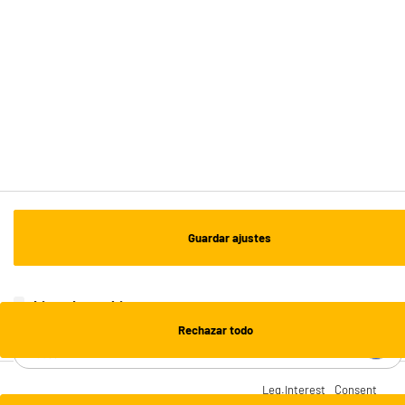
Envío a domicilio: 3 - 5 días laborables
ESTAMOS EN CONTACTO
¡DESCARGA NUESTRA APP!
¡SUSCRÍBETE A NUESTRA NEWSLETTER!
Guardar ajustes
OK
¡SÍGUENOS EN REDES!
Lista de cookies
Rechazar todo
¿NECESITAS AYUDA?
Leg.Interest
Consent