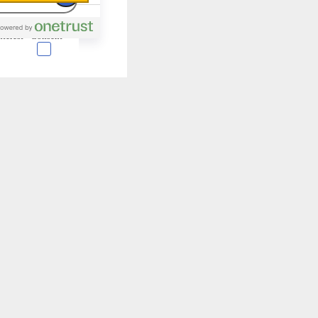
nterest
Consent
 en forma de cookies.
almente para garantizar
ero puede brindarte una
de no permitir ciertos
a de ellas, y así elegir
periencia de navegación y
Activas siempre
mas. Por ejemplo, estas
ientras navegas o