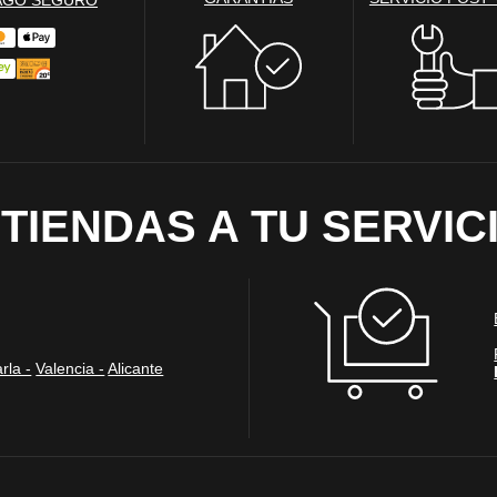
ias
blicitarios pueden establecer estas cookies en nuestro sitio web. Estas empresas pue
us intereses y proporcionarte publicidad relevante en otros sitios web. Si no permite e
nos dirigida.
 cookies‎
 TIENDAS A TU SERVIC
ociales
tivadas por los servicios ofrecidos en las redes sociales que hemos agregado al sitio
ompartir nuestro contenido con tu red y conocidos. También nos permiten rastrear t
n perfil de tus intereses. Esto puede afectar el contenido y los mensajes que se muest
ermites estas cookies, es posible que no puedas usar o ver estas herramientas para co
 cookies‎
rla -
Valencia -
Alicante
as
s legítimo, ELECTRO DEPOT utiliza cookies estadísticas exentas de consentimiento
s de su navegación en su sitio web. Estas cookies nos permiten optimizar la experi