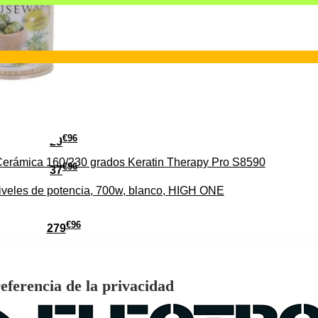
€
96
29
erámica 160/230 grados Keratin Therapy Pro S8590
€
96
37
iveles de potencia, 700w, blanco, HIGH ONE
€
96
279
Pago a
plazos
HD-EL 4K Ultra HD con Sistema VIDAA WiFi HDMI
eferencia de la privacidad