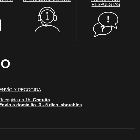
RESPUESTAS
Desactivado
den utilizarlas para
stas cookies, tu
IO
Desactivado
 web con el fin de darte
u navegación en otros
ran en otros sitios web
mpartir.
ENVÍO Y RECOGIDA
Recogida en 1h:
Gratuita
Envío a domicilio: 3 - 5 días laborables
Activo
 para producir
encia de todos los