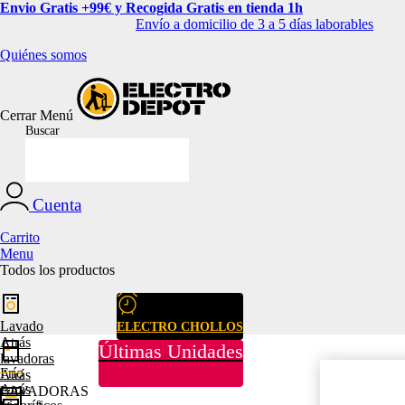
Envio Gratis +99€ y Recogida Gratis en tienda 1h
Envío a domicilio de 3 a 5 días laborables
Quiénes somos
Cerrar
Menú
Buscar
Cuenta
Carrito
Menu
Todos los productos
Lavado
ELECTRO CHOLLOS
Atrás
Últimas Unidades
lavadoras
Frío
Atrás
Atrás
LAVADORAS