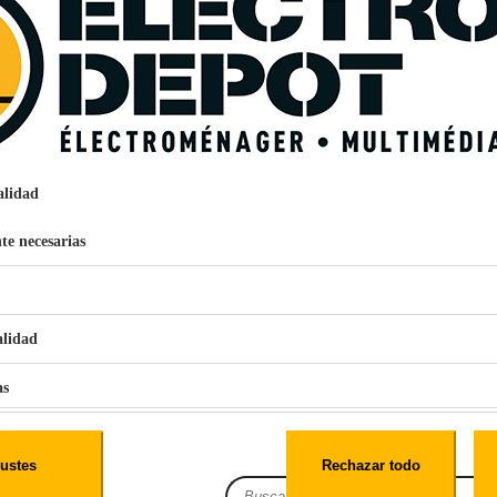
Mondadientes
Transparente
Madera
AL 12 cm x AN 13,5 cm x PR 3,5 cm
AL 12 cm x AN 3,5 cm x PR 13,5 cm
0,08kg
ada
KOOPMAN INTERNATIONAL
DISTELWEG 88 1031 HH AMSTERDAM
alidad
INFO@KOOPMANINT.COM
958278
te necesarias
alidad
€
96
159
Pago a
plazos
as
nción EcoTank EPSON ET-2861
iales
ustes
Rechazar todo
es