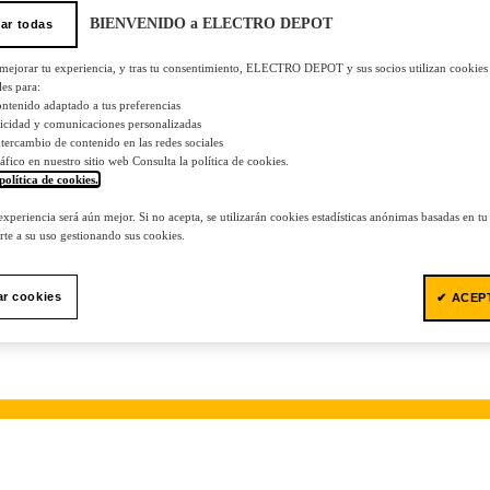
BIENVENIDO a ELECTRO DEPOT
ar todas
 mejorar tu experiencia, y tras tu consentimiento, ELECTRO DEPOT y sus socios utilizan cookies
les para:
ontenido adaptado a tus preferencias
licidad y comunicaciones personalizadas
 intercambio de contenido en las redes sociales
tráfico en nuestro sitio web Consulta la política de cookies.
política de cookies.
.
 experiencia será aún mejor. Si no acepta, se utilizarán cookies estadísticas anónimas basadas en t
te a su uso gestionando sus cookies.
ar cookies
✔ ACEP