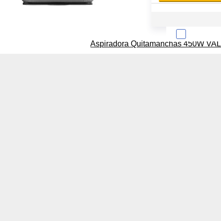
Aspiradora Quitamanchas 450W VAL
Sobre la confiden
Cuando visitas un s
Esta información pue
que el sitio web fun
experiencia web pers
tipos de cookies. Ha
las cookies que se c
los servicios que p
Más información
Cookies estrictam
Estas cookies son ne
cookies estrictament