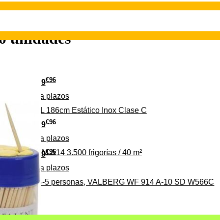
0 unidades
€
96
349
Pago a
plazos
 315 C 315L 186cm Estático Inox Clase C
€
96
369
Pago a
plazos
€
96
ALBERG CLIM-A14 3.500 frigorías / 40 m²
279
Pago a
plazos
0%, ideal para 4-5 personas, VALBERG WF 914 A-10 SD W566C