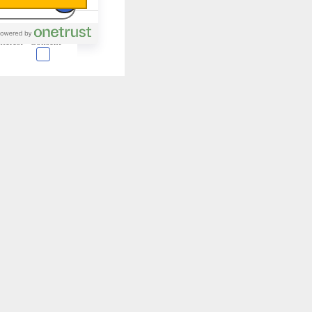
nterest
Consent
 en forma de cookies.
almente para garantizar
ero puede brindarte una
de no permitir ciertos
a de ellas, y así elegir
periencia de navegación y
Activas siempre
mas. Por ejemplo, estas
ientras navegas o