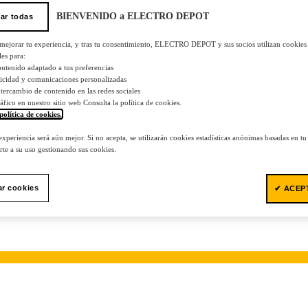
BIENVENIDO a ELECTRO DEPOT
ar todas
 mejorar tu experiencia, y tras tu consentimiento, ELECTRO DEPOT y sus socios utilizan cookies
les para:
ontenido adaptado a tus preferencias
licidad y comunicaciones personalizadas
 intercambio de contenido en las redes sociales
tráfico en nuestro sitio web Consulta la política de cookies.
política de cookies.
.
 experiencia será aún mejor. Si no acepta, se utilizarán cookies estadísticas anónimas basadas en t
te a su uso gestionando sus cookies.
ar cookies
✔ ACEP