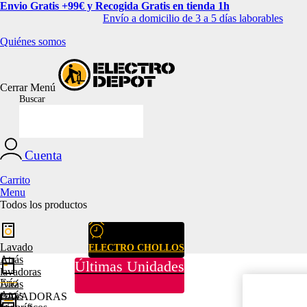
Envio Gratis +99€ y Recogida Gratis en tienda 1h
Envío a domicilio de 3 a 5 días laborables
Quiénes somos
Cerrar
Menú
Buscar
Cuenta
Carrito
Menu
Todos los productos
Lavado
ELECTRO CHOLLOS
Atrás
Últimas Unidades
lavadoras
Frío
Atrás
Atrás
LAVADORAS