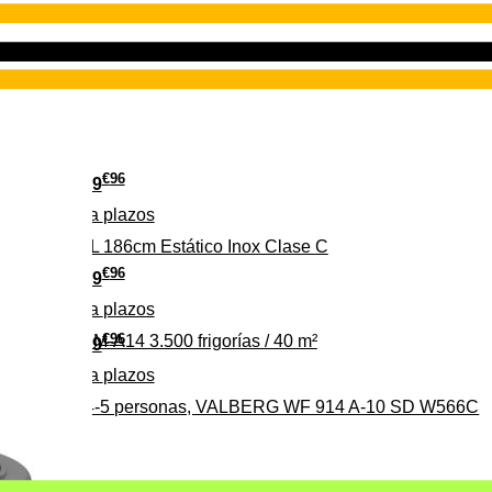
€
96
349
Pago a
plazos
 315 C 315L 186cm Estático Inox Clase C
€
96
369
Pago a
plazos
€
96
ALBERG CLIM-A14 3.500 frigorías / 40 m²
279
Pago a
plazos
0%, ideal para 4-5 personas, VALBERG WF 914 A-10 SD W566C