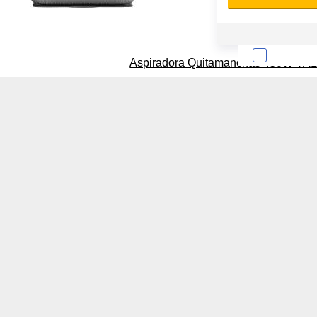
Lista de cooki
Aspiradora Quitamanchas 450W VAL
Sobre la confiden
Cuando visitas un s
Esta información pue
que el sitio web fun
experiencia web pers
tipos de cookies. Ha
las cookies que se c
los servicios que p
Más información
Cookies estrictam
Estas cookies son ne
cookies estrictament