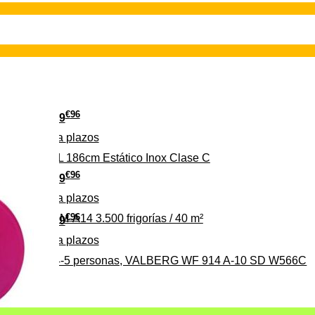
€
96
349
Pago a
plazos
 315 C 315L 186cm Estático Inox Clase C
€
96
369
Pago a
plazos
€
96
ALBERG CLIM-A14 3.500 frigorías / 40 m²
279
Pago a
plazos
0%, ideal para 4-5 personas, VALBERG WF 914 A-10 SD W566C