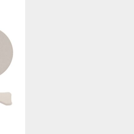
de estar relacionada contigo, tus preferencias o tu dispositivo y se utiliza princip
cione correctamente. Por lo general, la información no te identifica directamente, p
onalizada. Debido a que respetamos tu derecho a la privacidad, te damos la opción 
z clic en las diferentes categorías de cookies para obtener más detalles sobre cada un
olocarán en tu navegador. Sin embargo, si bloqueas ciertos tipos de cookies, tu ex
odemos ofrecerte pueden verse afectados. Más información
ente necesarias
cesarias para que el sitio web funcione y no se pueden desactivar en nuestros siste
e necesarias te permitirán acceder a tu área de cliente, mantener activa tu sesión m
to de compras. También nos permitirán detectar cualquier problema técnico que pued
io y / o la navegación en el Sitio. Puedes configurar tu navegador para bloquear o se
cookies, pero algunas partes del sitio web pueden verse afectadas. Estas cookies n
tificación personal.
 cookies‎
rmiten determinar el número de visitas y las fuentes de tráfico, con el fin de medir