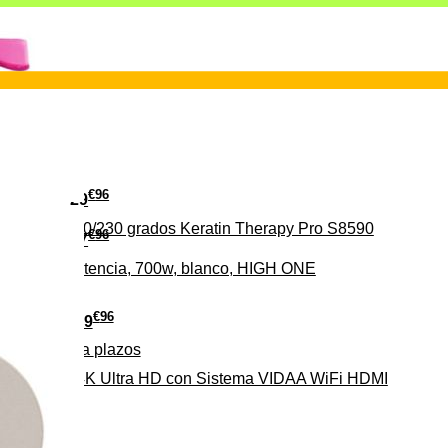
€
96
29
erámica 160/230 grados Keratin Therapy Pro S8590
€
96
37
iveles de potencia, 700w, blanco, HIGH ONE
€
96
279
Pago a
plazos
HD-EL 4K Ultra HD con Sistema VIDAA WiFi HDMI