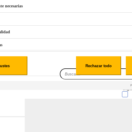
te necesarias
€
42
49
BERG 1,1L Limpia Sofás Alfombras Coche SP3
alidad
as
iales
ustes
Rechazar todo
es
Leg.I
cialidad
itio web, los datos pueden almacenarse o recuperarse de tu navegador, generalmente