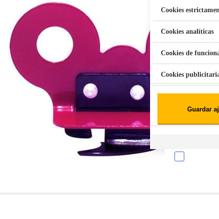
Cookies estrictamen
Cookies analíticas
Aspiradora Quitamanchas 450W VAL
Cookies de funcion
Cookies publicitari
Cookies de redes soc
Guardar aj
Cookies estadísticas
Lista de cooki
Sobre la confiden
Cuando visitas un s