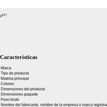
de nuestro sitio web
navegan por el sitio
Información de las
€
97
0
Cookies de funcio
Estas cookies permit
por terceras partes 
no funcionarán corr
Información de las
Características
Cookies publicitar
Marca
Tipo de producto
Nuestros partners pu
Materia principal
crear un perfil de t
Colores
publicidad estará me
Dimensiones del producto
Información de las
Dimensiones paquete
Peso bruto
Nombre del fabricante, nombre de la empresa o marca registr
Cookies de redes s