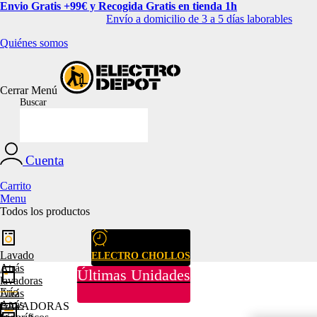
Envio Gratis +99€ y Recogida Gratis en tienda 1h
Envío a domicilio de 3 a 5 días laborables
Quiénes somos
Cerrar
Menú
Buscar
Cuenta
Carrito
Menu
Todos los productos
Lavado
ELECTRO CHOLLOS
Atrás
Últimas Unidades
lavadoras
Frío
Atrás
Atrás
LAVADORAS