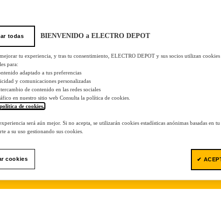
BIENVENIDO a ELECTRO DEPOT
ar todas
 mejorar tu experiencia, y tras tu consentimiento, ELECTRO DEPOT y sus socios utilizan cookies
les para:
ontenido adaptado a tus preferencias
licidad y comunicaciones personalizadas
 intercambio de contenido en las redes sociales
tráfico en nuestro sitio web Consulta la política de cookies.
política de cookies.
.
 experiencia será aún mejor. Si no acepta, se utilizarán cookies estadísticas anónimas basadas en t
te a su uso gestionando sus cookies.
ar cookies
✔ ACEP