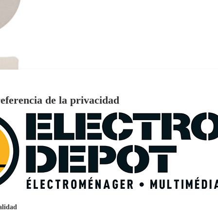
eferencia de la privacidad
€
96
159
Pago a
plazos
nción EcoTank EPSON ET-2861
alidad