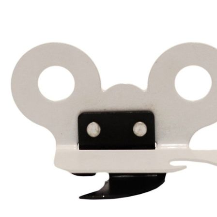
Esta información pue
que el sitio web fun
experiencia web pers
tipos de cookies. Ha
las cookies que se c
los servicios que p
Más información
Cookies estrictam
Estas cookies son ne
cookies estrictament
administrar tu carri
presentación del Sit
existencia de estas 
información de iden
Información de las
Cookies analíticas
Estas cookies nos pe