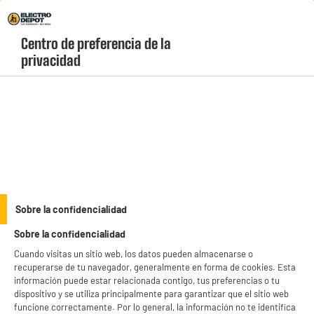
Envio Gratis +99€ y Recogida Gratis en tienda 1h
Centro de preferencia de la 
geolocation-header-icon-text
header-
Carrito
privacidad
Menú
login-
account
Teléfonos móviles
ELECTROCHOLLOS
Sobre la confidencialidad
Movil DORO Leva E10s Rojo Senior
Sobre la confidencialidad
Cuando visitas un sitio web, los datos pueden almacenarse o
recuperarse de tu navegador, generalmente en forma de cookies. Esta
información puede estar relacionada contigo, tus preferencias o tu
dispositivo y se utiliza principalmente para garantizar que el sitio web
funcione correctamente. Por lo general, la información no te identifica