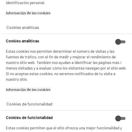
identificación personal.
Información de las cookies‎
Cookies analíticas
Cookies analíticas
Estas cookies nos permiten determinar el número de visitas y las
fuentes de tráfico, con el fin de medir y mejorar el rendimiento de
BIENVENIDO a ELECTRO
Rechazar todas
nuestro sitio web. También nos ayudan a identificar las páginas más /
DEPOT
menos visitadas y a evaluar cómo los visitantes navegan por el sitio web.
Si no aceptas estas cookies, no seremos notificados de tu visita a
Con el fin de mejorar tu experiencia, y tras tu consentimiento, ELECTRO DEPOT
nuestro sitio.
y sus socios utilizan cookies que procesan tus datos personales para:
- compartir contenido adaptado a tus preferencias
Información de las cookies‎
- ofrecer publicidad y comunicaciones personalizadas
- facilitar el intercambio de contenido en las redes sociales
- analizar el tráfico en nuestro sitio web Consulta la política de cookies.
Cookies de funcionalidad
Consulta la política de cookies.
.
Si aceptas, la experiencia será aún mejor. Si no acepta, se utilizarán cookies
Cookies de funcionalidad
estadísticas anónimas basadas en tu navegación. Puedes oponerte a su uso
gestionando sus cookies.
Estas cookies permiten que el sitio ofrezca una mejor funcionalidad y
¡Buena visita!