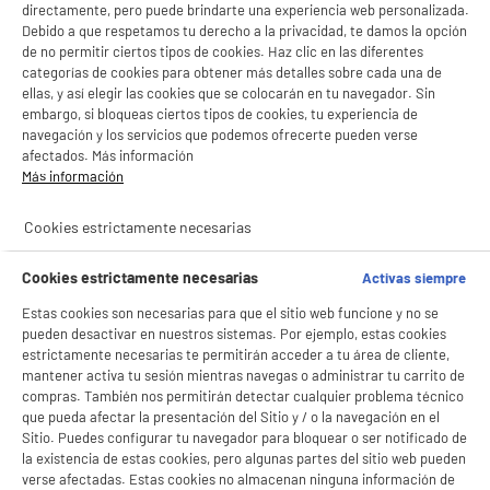
directamente, pero puede brindarte una experiencia web personalizada.
Debido a que respetamos tu derecho a la privacidad, te damos la opción
de no permitir ciertos tipos de cookies. Haz clic en las diferentes
categorías de cookies para obtener más detalles sobre cada una de
ellas, y así elegir las cookies que se colocarán en tu navegador. Sin
productItem_availability_txt-
BIENVENIDO a ELECTRO
Rechazar todas
productItem__availability-
current-store
embargo, si bloqueas ciertos tipos de cookies, tu experiencia de
change-btn
DEPOT
LEGANÉS, MADRID
navegación y los servicios que podemos ofrecerte pueden verse
afectados. Más información
Con el fin de mejorar tu experiencia, y tras tu consentimiento, ELECTRO DEPOT
Más información
product_list_sticky_button_Filter
product_list_stic
y sus socios utilizan cookies que procesan tus datos personales para:
- compartir contenido adaptado a tus preferencias
- ofrecer publicidad y comunicaciones personalizadas
Cookies estrictamente necesarias
- facilitar el intercambio de contenido en las redes sociales
PRECIO IMBATIBLE
- analizar el tráfico en nuestro sitio web Consulta la política de cookies.
Aspiradora Escoba con cable, 56AW, capacidad
Consulta la política de cookies.
.
Cookies estrictamente necesarias
Activas siempre
0,4L HIGH ONE
Estas cookies son necesarias para que el sitio web funcione y no se
Si aceptas, la experiencia será aún mejor. Si no acepta, se utilizarán cookies
Utilización : Suelos duros
estadísticas anónimas basadas en tu navegación. Puedes oponerte a su uso
pueden desactivar en nuestros sistemas. Por ejemplo, estas cookies
Autonomía media :
gestionando sus cookies.
estrictamente necesarias te permitirán acceder a tu área de cliente,
Potencia de aspiración (airwatt) : 56 Airwatt
¡Buena visita!
mantener activa tu sesión mientras navegas o administrar tu carrito de
34
€
96
compras. También nos permitirán detectar cualquier problema técnico
✔ ACEPTAR TODAS
★★★★★
★★★★★
que pueda afectar la presentación del Sitio y / o la navegación en el
Sitio. Puedes configurar tu navegador para bloquear o ser notificado de
4.2
/5
(
406
)
Gestionar cookies
la existencia de estas cookies, pero algunas partes del sitio web pueden
verse afectadas. Estas cookies no almacenan ninguna información de
compare_product