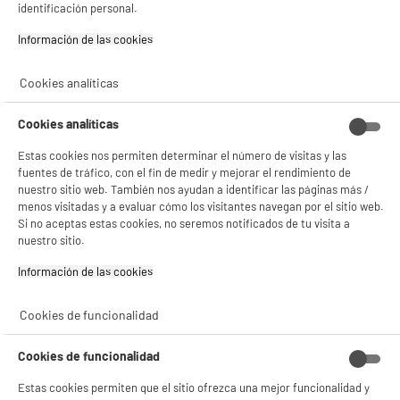
identificación personal.
Información de las cookies‎
PRECIO IMBATIBLE
Cookies analíticas
Batidora vaso HIGH ONE HO-BLECO 500w
Tipo : Batidora
Cookies analíticas
Potencia : 500 W
19
Estas cookies nos permiten determinar el número de visitas y las
€
96
fuentes de tráfico, con el fin de medir y mejorar el rendimiento de
nuestro sitio web. También nos ayudan a identificar las páginas más /
menos visitadas y a evaluar cómo los visitantes navegan por el sitio web.
★★★★★
★★★★★
Si no aceptas estas cookies, no seremos notificados de tu visita a
3.6
/5
(
96
)
nuestro sitio.
compare_product
Información de las cookies‎
Cookies de funcionalidad
PRECIO IMBATIBLE
Cookies de funcionalidad
Hervidor HIGH ONE HO-K170W 1,7L 2200W -
blanco
Estas cookies permiten que el sitio ofrezca una mejor funcionalidad y
Capacidad (L) : 1,7 L