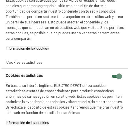
Estas cookies son activadas por los servicios ofrecidos en las redes
sociales que hemos agregado al sitio web con el fin de darte la
oportunidad de compartir nuestro contenido con tu red y conocidos.
También nos permiten rastrear tu navegación en otros sitios web y crear
un perfil de tus intereses. Esto puede afectar el contenido y los
PRECIO IMBATIBLE
mensajes que se muestran en otros sitios web que visitas. Si no permites
Microondas 20L 700W, Blanco, 5 Niveles
estas cookies, es posible que no puedas usar o ver estas herramientas
Potencia HIGH ONE, MWO 20 MX63L W 902C
para compartir.
Tipo : Monofunción
Capacidad : 20 L
Información de las cookies‎
Potencia del microondas (W) : 700 W
34
€
92
Cookies estadísticas
★★★★★
★★★★★
4.5
/5
(
165
)
Cookies estadísticas
compare_product
En base a su interés legítimo, ELECTRO DEPOT utiliza cookies
estadísticas exentas de consentimiento para producir estadísticas
anónimas de su navegación en su sitio web. Estas cookies nos permiten
optimizar la experiencia de todos los visitantes del sitio electrodepot.es.
Si rechaza el depósito de estas cookies, tendremos que mejorar nuestro
sitio web en función de estadísticas anónimas
ELECTRO DEPOT equipa tu hogar por
Información de las cookies‎
menos de 599€