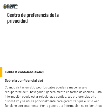
Envio Gratis +99€ y Recogida Gratis en tienda 1h
Centro de preferencia de la 
geolocation-header-icon-text
header-
Carrito
privacidad
Menú
login-
account
Equipa tu hogar con HighOne
(5 produits)
Sobre la confidencialidad
Sobre la confidencialidad
Cuando visitas un sitio web, los datos pueden almacenarse o
recuperarse de tu navegador, generalmente en forma de cookies. Esta
información puede estar relacionada contigo, tus preferencias o tu
dispositivo y se utiliza principalmente para garantizar que el sitio web
funcione correctamente. Por lo general, la información no te identifica