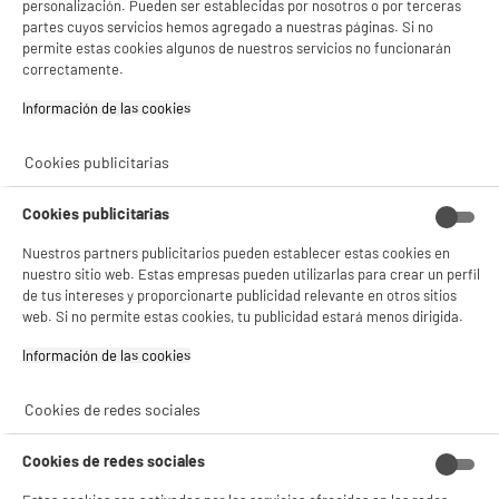
personalización. Pueden ser establecidas por nosotros o por terceras
Potencia (W) : 2200 W
partes cuyos servicios hemos agregado a nuestras páginas. Si no
Ventajas producto : 1.7L/2200W
permite estas cookies algunos de nuestros servicios no funcionarán
8
€
96
correctamente.
★★★★★
★★★★★
Información de las cookies‎
4.5
/5
(
827
)
compare_product
Cookies publicitarias
Cookies publicitarias
Nuestros partners publicitarios pueden establecer estas cookies en
PRECIO IMBATIBLE
nuestro sitio web. Estas empresas pueden utilizarlas para crear un perfil
Cafetera de goteo HIGH ONE HO-FS4W 750 W 10
de tus intereses y proporcionarte publicidad relevante en otros sitios
tazas
web. Si no permite estas cookies, tu publicidad estará menos dirigida.
Tipo de cafetera : Cafetera de filtro
Número de tazas máx : 10
Información de las cookies‎
Potencia : 750 W
9
€
96
Cookies de redes sociales
★★★★★
★★★★★
4.2
/5
(
717
)
Cookies de redes sociales
compare_product