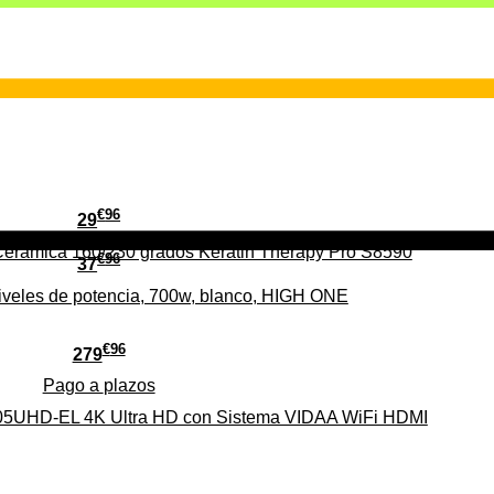
€
96
29
erámica 160/230 grados Keratin Therapy Pro S8590
€
96
37
iveles de potencia, 700w, blanco, HIGH ONE
€
96
279
Pago a
plazos
HD-EL 4K Ultra HD con Sistema VIDAA WiFi HDMI