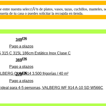
e entre nuestra selecciÃ³n de platos, vasos, tazas, cuchillos, manteles, 
uerta de tu casa o puedes solicitar la recogida en tienda.
€
96
349
Pago a
plazos
 315 C 315L 186cm Estático Inox Clase C
€
96
369
Pago a
plazos
€
96
ALBERG CLIM-A14 3.500 frigorías / 40 m²
279
Pago a
plazos
0%, ideal para 4-5 personas, VALBERG WF 914 A-10 SD W566C