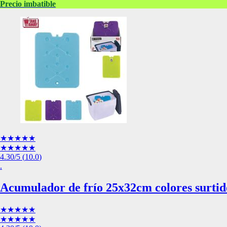
de nuestro sitio web
Precio imbatible
navegan por el sitio
Información de las
Cookies de funcio
Estas cookies permit
por terceras partes 
no funcionarán corr
Información de las
★★★★★
Cookies publicitar
★★★★★
4.30
/5
(
10.0
)
Nuestros partners pu
.
crear un perfil de t
publicidad estará me
Acumulador de frío 25x32cm colores surtid
Información de las
★★★★★
★★★★★
Cookies de redes s