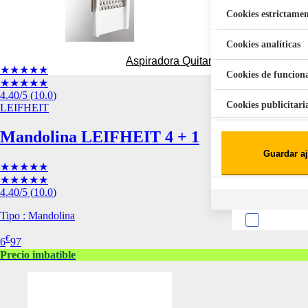
Cookies estrictamen
Cookies analíticas
Aspiradora Quitamanchas 450W VAL
★★★★★
Cookies de funcion
★★★★★
4.40
/5
(
10.0
)
Cookies publicitari
LEIFHEIT
Mandolina LEIFHEIT 4 + 1
Cookies de redes soc
Guardar aj
Cookies estadísticas
★★★★★
Lista de cooki
★★★★★
4.40
/5
(
10.0
)
Tipo : Mandolina
€
6
97
Precio imbatible
Sobre la confiden
Cuando visitas un s