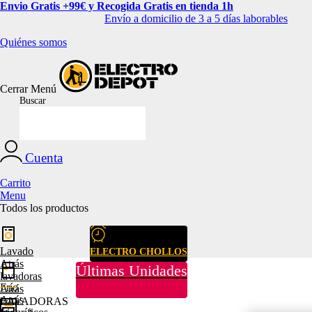
Envio Gratis +99€ y Recogida Gratis en tienda 1h
Envío a domicilio de 3 a 5 días laborables
Quiénes somos
Cerrar
Menú
Buscar
Cuenta
Carrito
Menu
Todos los productos
Lavado
ELECTRO CHOLLOS
Atrás
Últimas Unidades
lavadoras
Frío
Atrás
Atrás
LAVADORAS