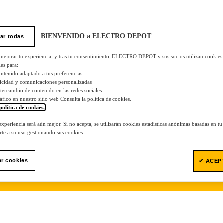
BIENVENIDO a ELECTRO DEPOT
ar todas
 mejorar tu experiencia, y tras tu consentimiento, ELECTRO DEPOT y sus socios utilizan cookies
les para:
ontenido adaptado a tus preferencias
licidad y comunicaciones personalizadas
 intercambio de contenido en las redes sociales
tráfico en nuestro sitio web Consulta la política de cookies.
política de cookies.
.
 experiencia será aún mejor. Si no acepta, se utilizarán cookies estadísticas anónimas basadas en t
te a su uso gestionando sus cookies.
ar cookies
✔ ACEP