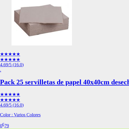
Esta información pue
que el sitio web fun
experiencia web pers
tipos de cookies. Ha
las cookies que se c
los servicios que p
Más información
Cookies estrictam
★★★★★
★★★★★
Estas cookies son ne
4.69
/5
(
16.0
)
cookies estrictament
.
administrar tu carri
presentación del Sit
Pack 25 servilletas de papel 40x40cm desec
existencia de estas 
información de iden
★★★★★
Información de las
★★★★★
4.69
/5
(
16.0
)
Color : Varios Colores
Cookies analíticas
€
Estas cookies nos pe
0
79