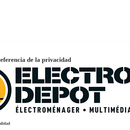
eferencia de la privacidad
€
96
159
Pago a
plazos
nción EcoTank EPSON ET-2861
alidad