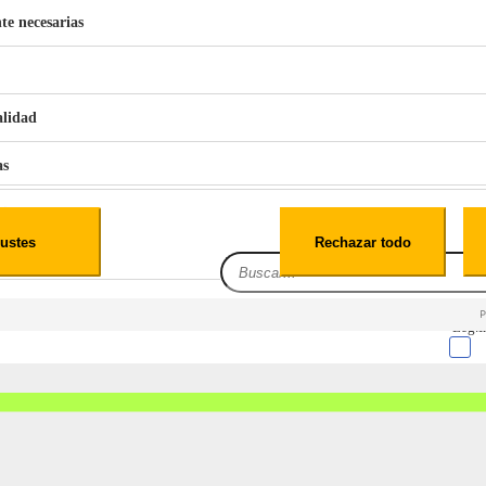
te necesarias
€
42
49
BERG 1,1L Limpia Sofás Alfombras Coche SP3
alidad
as
iales
ustes
Rechazar todo
es
Leg.I
cialidad
itio web, los datos pueden almacenarse o recuperarse de tu navegador, generalmente