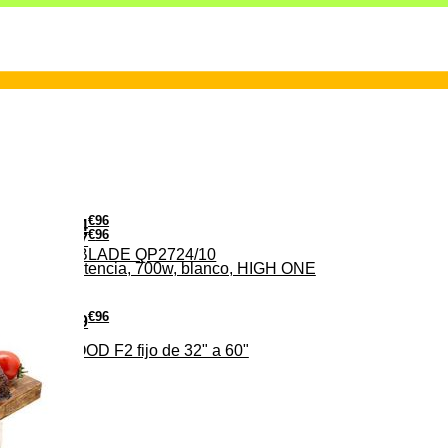
€
96
24
€
96
37
PHILIPS ONE BLADE QP2724/10
iveles de potencia, 700w, blanco, HIGH ONE
€
96
19
TV EDENWOOD F2 fijo de 32" a 60"