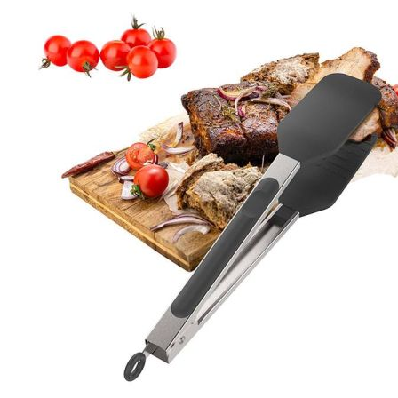
Esta información pue
que el sitio web fun
experiencia web pers
tipos de cookies. Ha
las cookies que se c
los servicios que p
Más información
Cookies estrictam
Estas cookies son ne
cookies estrictament
administrar tu carri
presentación del Sit
existencia de estas 
información de iden
Información de las
Cookies analíticas
Estas cookies nos pe