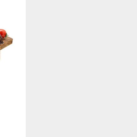
de estar relacionada contigo, tus preferencias o tu dispositivo y se utiliza princip
cione correctamente. Por lo general, la información no te identifica directamente, p
onalizada. Debido a que respetamos tu derecho a la privacidad, te damos la opción 
z clic en las diferentes categorías de cookies para obtener más detalles sobre cada un
olocarán en tu navegador. Sin embargo, si bloqueas ciertos tipos de cookies, tu ex
odemos ofrecerte pueden verse afectados. Más información
ente necesarias
cesarias para que el sitio web funcione y no se pueden desactivar en nuestros siste
e necesarias te permitirán acceder a tu área de cliente, mantener activa tu sesión m
to de compras. También nos permitirán detectar cualquier problema técnico que pued
io y / o la navegación en el Sitio. Puedes configurar tu navegador para bloquear o se
cookies, pero algunas partes del sitio web pueden verse afectadas. Estas cookies n
tificación personal.
 cookies‎
rmiten determinar el número de visitas y las fuentes de tráfico, con el fin de medir