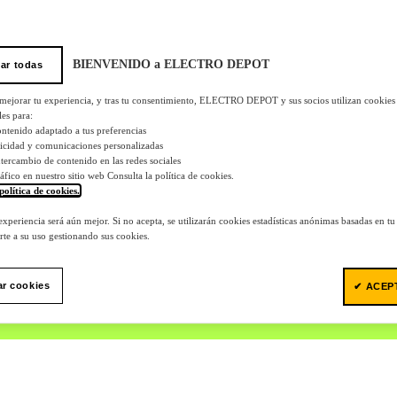
BIENVENIDO a ELECTRO DEPOT
ar todas
 mejorar tu experiencia, y tras tu consentimiento, ELECTRO DEPOT y sus socios utilizan cookies
les para:
ontenido adaptado a tus preferencias
licidad y comunicaciones personalizadas
 intercambio de contenido en las redes sociales
tráfico en nuestro sitio web Consulta la política de cookies.
política de cookies.
.
 experiencia será aún mejor. Si no acepta, se utilizarán cookies estadísticas anónimas basadas en t
te a su uso gestionando sus cookies.
ar cookies
✔ ACEP