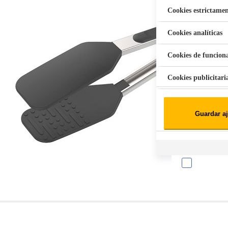
Cookies estrictamen
Cookies analíticas
Aspiradora Quitamanchas 450W VAL
Cookies de funcion
Cookies publicitari
Cookies de redes soc
Guardar aj
Cookies estadísticas
Lista de cooki
Sobre la confiden
Cuando visitas un s