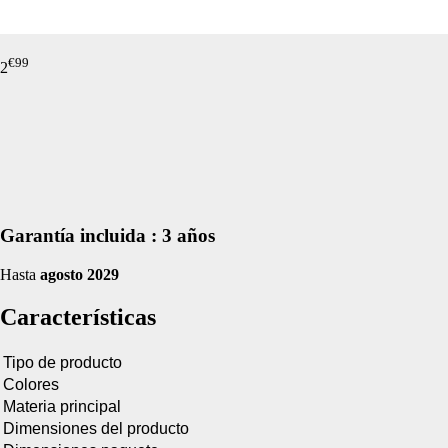
de nuestro sitio web
navegan por el sitio
Información de las
€
99
2
Cookies de funcio
Estas cookies permit
por terceras partes 
no funcionarán corr
Información de las
Garantía incluida :
3 años
Hasta
agosto 2029
Cookies publicitar
Características
Nuestros partners pu
crear un perfil de t
publicidad estará me
Tipo de producto
Colores
Información de las
Materia principal
Dimensiones del producto
Cookies de redes s