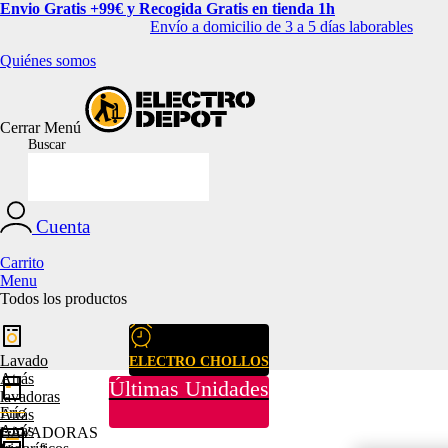
Envio Gratis +99€ y Recogida Gratis en tienda 1h
Envío a domicilio de 3 a 5 días laborables
Quiénes somos
Cerrar
Menú
Buscar
Cuenta
Carrito
Menu
Todos los productos
Lavado
ELECTRO CHOLLOS
Atrás
Últimas Unidades
lavadoras
Frío
Atrás
Atrás
LAVADORAS