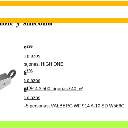
ble y silicona
€
96
139
Pago a
plazos
 clase D, 3 cajones, HIGH ONE
€
96
369
Pago a
plazos
€
96
ALBERG CLIM-A14 3.500 frigorías / 40 m²
279
Pago a
plazos
0%, ideal para 4-5 personas, VALBERG WF 914 A-10 SD W566C