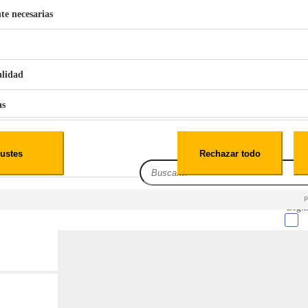
te necesarias
€
42
49
BERG 1,1L Limpia Sofás Alfombras Coche SP3
alidad
as
iales
ustes
Rechazar todo
es
Leg.I
cialidad
itio web, los datos pueden almacenarse o recuperarse de tu navegador, generalmente