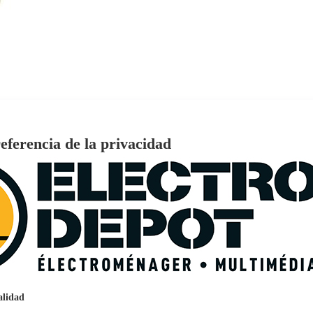
eferencia de la privacidad
€
96
159
Pago a
plazos
nción EcoTank EPSON ET-2861
alidad