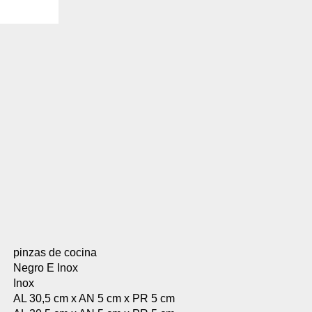
. También nos ayudan a identificar las páginas más / menos visitadas y a evaluar có
 web. Si no aceptas estas cookies, no seremos notificados de tu visita a nuestro sitio
 cookies‎
nalidad
en que el sitio ofrezca una mejor funcionalidad y personalización. Pueden ser esta
cuyos servicios hemos agregado a nuestras páginas. Si no permite estas cookies algu
ectamente.
 cookies‎
ias
blicitarios pueden establecer estas cookies en nuestro sitio web. Estas empresas pue
us intereses y proporcionarte publicidad relevante en otros sitios web. Si no permite e
nos dirigida.
pinzas de cocina
Negro E Inox
 cookies‎
Inox
AL 30,5 cm x AN 5 cm x PR 5 cm
ociales