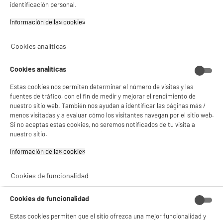
LG Smart Tv QNED 55" 55QNED82A3B 4K Ultra HD
identificación personal.
A
G
WebOS con Procesador a5 HDR10 Pro y WiFi
G
Información de las cookies‎
Pantalla : 140 cm
Smart TV :
Tecnología :
Cookies analíticas
379
€
96
Cookies analíticas
Pago a
plazos
compare_product
Estas cookies nos permiten determinar el número de visitas y las
fuentes de tráfico, con el fin de medir y mejorar el rendimiento de
nuestro sitio web. También nos ayudan a identificar las páginas más /
menos visitadas y a evaluar cómo los visitantes navegan por el sitio web.
Si no aceptas estas cookies, no seremos notificados de tu visita a
nuestro sitio.
PRECIO IMBATIBLE
Información de las cookies‎
LG Smart Tv QNED 55" 55QNED70A6A 4K Ultra HD
A
G
WebOS con Procesador a5 HDR10 Pro y WiFi
G
Cookies de funcionalidad
BIENVENIDO a ELECTRO
Pantalla : 140 cm
Rechazar todas
Smart TV : SmartTV
DEPOT
Cookies de funcionalidad
Tecnología : MINI LED QLED
Con el fin de mejorar tu experiencia, y tras tu consentimiento, ELECTRO DEPOT
349
€
92
Estas cookies permiten que el sitio ofrezca una mejor funcionalidad y
y sus socios utilizan cookies que procesan tus datos personales para: