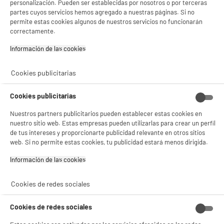
personalización. Pueden ser establecidas por nosotros o por terceras
★★★★★
★★★★★
- compartir contenido adaptado a tus preferencias
Pago a
plazos
partes cuyos servicios hemos agregado a nuestras páginas. Si no
- ofrecer publicidad y comunicaciones personalizadas
4.5
/5
(
67
)
permite estas cookies algunos de nuestros servicios no funcionarán
- facilitar el intercambio de contenido en las redes sociales
correctamente.
- analizar el tráfico en nuestro sitio web Consulta la política de cookies.
compare_product
Consulta la política de cookies.
.
Información de las cookies‎
Si aceptas, la experiencia será aún mejor. Si no acepta, se utilizarán cookies
estadísticas anónimas basadas en tu navegación. Puedes oponerte a su uso
Cookies publicitarias
gestionando sus cookies.
¡Buena visita!
ELECTROCHOLLOS
Cookies publicitarias
Smart TV LG 55UA73006 55" 4K UHD LED con HDR
✔ ACEPTAR TODAS
A
F
y Smart TV webOS
G
Nuestros partners publicitarios pueden establecer estas cookies en
Pantalla : 140 cm
Gestionar cookies
nuestro sitio web. Estas empresas pueden utilizarlas para crear un perfil
Smart TV : SmartTV
de tus intereses y proporcionarte publicidad relevante en otros sitios
Tecnología : Led
web. Si no permite estas cookies, tu publicidad estará menos dirigida.
319
€
94
Información de las cookies‎
★★★★★
★★★★★
Pago a
plazos
4.1
/5
(
69
)
Cookies de redes sociales
compare_product
Cookies de redes sociales