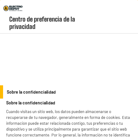
Envio Gratis +99€ y Recogida Gratis en tienda 1h
Centro de preferencia de la 
geolocation-header-icon-text
header-
Carrito
privacidad
Menú
login-
account
Televisores de 55 pulgadas baratos
(16 produits)
¿Buscas la medida perfecta para disfrutar de películas, series y videojuegos en
alta definición? Los
televisores de 55 pulgadas baratos
de Electro Depot te
ofrecen imágenes hiperrealistas y colores vivos por muy poco dinero. Elige tu
see_more_label
Sobre la confidencialidad
modelo ideal en nuestro catálogo con stock permanente y cantidades limitadas.
Sobre la confidencialidad
Cuando visitas un sitio web, los datos pueden almacenarse o
HDMI 2.1
LG
SAMSUNG
QLED
EDENWOOD
recuperarse de tu navegador, generalmente en forma de cookies. Esta
información puede estar relacionada contigo, tus preferencias o tu
productItem_availability_txt-
dispositivo y se utiliza principalmente para garantizar que el sitio web
productItem__availability-
current-store
funcione correctamente. Por lo general, la información no te identifica
change-btn