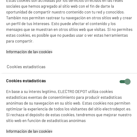
Estas cookies son activadas por los servicios ofrecidos en las redes
sociales que hemos agregado al sitio web con el fin de darte la
oportunidad de compartir nuestro contenido con tu red y conocidos.
A
F
También nos permiten rastrear tu navegación en otros sitios web y crear
G
TCL Smart Tv QLED 55" 55P71K 4K Ultra HD
un perfil de tus intereses. Esto puede afectar el contenido y los
Google TV con Dolby Vision HDMI 2.1 WiFi
mensajes que se muestran en otros sitios web que visitas. Si no permites
Pantalla : 140 cm
estas cookies, es posible que no puedas usar o ver estas herramientas
Smart TV : GoogleTV
para compartir.
Tecnología : QLED
★★★★★
★★★★★
Información de las cookies‎
438
€
96
3.8
/5
(
4
)
Pago a
plazos
Cookies estadísticas
compare_product
Cookies estadísticas
En base a su interés legítimo, ELECTRO DEPOT utiliza cookies
estadísticas exentas de consentimiento para producir estadísticas
anónimas de su navegación en su sitio web. Estas cookies nos permiten
optimizar la experiencia de todos los visitantes del sitio electrodepot.es.
A
F
Si rechaza el depósito de estas cookies, tendremos que mejorar nuestro
G
TCL Smart Tv QLED 55" 55QLED780K 4K Ultra HD
sitio web en función de estadísticas anónimas
Google TV con Dolby Vision HDMI 2.1 WiFi
Información de las cookies‎
Pantalla : 140 cm