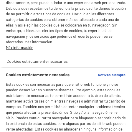
LEGANÉS, MADRID
directamente, pero puede brindarte una experiencia web personalizada.
Debido a que respetamos tu derecho a la privacidad, te damos la opción
product_list_sticky_button_Filter
product_list_stic
de no permitir ciertos tipos de cookies. Haz clic en las diferentes
categorías de cookies para obtener más detalles sobre cada una de
ellas, y así elegir las cookies que se colocarán en tu navegador. Sin
embargo, si bloqueas ciertos tipos de cookies, tu experiencia de
BY ELECTRODEPOT
navegación y los servicios que podemos ofrecerte pueden verse
Smart Tv EDENWOOD QLED 55" ED55EA05UHD-EL
afectados. Más información
A
E
4K Ultra HD con Sistema VIDAA WiFi HDMI
G
Más información
Pantalla : 140 cm
Smart TV : SmartTV
Cookies estrictamente necesarias
Tecnología : QLED
279
€
96
Cookies estrictamente necesarias
Activas siempre
★★★★★
★★★★★
Pago a
plazos
Estas cookies son necesarias para que el sitio web funcione y no se
4.5
/5
(
229
)
pueden desactivar en nuestros sistemas. Por ejemplo, estas cookies
estrictamente necesarias te permitirán acceder a tu área de cliente,
compare_product
mantener activa tu sesión mientras navegas o administrar tu carrito de
compras. También nos permitirán detectar cualquier problema técnico
que pueda afectar la presentación del Sitio y / o la navegación en el
Sitio. Puedes configurar tu navegador para bloquear o ser notificado de
la existencia de estas cookies, pero algunas partes del sitio web pueden
ELECTROCHOLLOS
verse afectadas. Estas cookies no almacenan ninguna información de