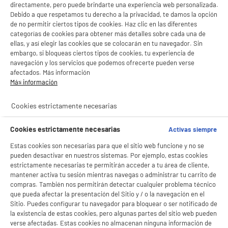
LEGANÉS, MADRID
directamente, pero puede brindarte una experiencia web personalizada.
Debido a que respetamos tu derecho a la privacidad, te damos la opción
product_list_sticky_button_Filter
product_list_stic
de no permitir ciertos tipos de cookies. Haz clic en las diferentes
categorías de cookies para obtener más detalles sobre cada una de
ellas, y así elegir las cookies que se colocarán en tu navegador. Sin
embargo, si bloqueas ciertos tipos de cookies, tu experiencia de
BY ELECTRODEPOT
navegación y los servicios que podemos ofrecerte pueden verse
Smart Tv EDENWOOD QLED 55" ED55EA05UHD-EL
afectados. Más información
A
E
4K Ultra HD con Sistema VIDAA WiFi HDMI
G
Más información
Pantalla : 140 cm
Smart TV : SmartTV
Cookies estrictamente necesarias
Tecnología : QLED
279
€
96
Cookies estrictamente necesarias
Activas siempre
★★★★★
★★★★★
Pago a
plazos
Estas cookies son necesarias para que el sitio web funcione y no se
4.5
/5
(
229
)
pueden desactivar en nuestros sistemas. Por ejemplo, estas cookies
estrictamente necesarias te permitirán acceder a tu área de cliente,
compare_product
mantener activa tu sesión mientras navegas o administrar tu carrito de
compras. También nos permitirán detectar cualquier problema técnico
que pueda afectar la presentación del Sitio y / o la navegación en el
Sitio. Puedes configurar tu navegador para bloquear o ser notificado de
la existencia de estas cookies, pero algunas partes del sitio web pueden
ELECTROCHOLLOS
verse afectadas. Estas cookies no almacenan ninguna información de