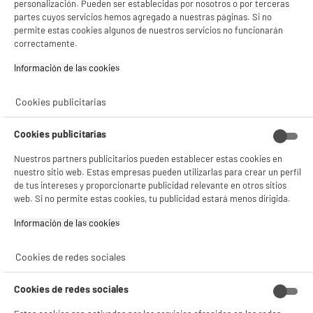
personalización. Pueden ser establecidas por nosotros o por terceras
★★★★★
★★★★★
- compartir contenido adaptado a tus preferencias
Pago a
plazos
partes cuyos servicios hemos agregado a nuestras páginas. Si no
- ofrecer publicidad y comunicaciones personalizadas
4.5
/5
(
67
)
permite estas cookies algunos de nuestros servicios no funcionarán
- facilitar el intercambio de contenido en las redes sociales
correctamente.
- analizar el tráfico en nuestro sitio web Consulta la política de cookies.
compare_product
Consulta la política de cookies.
.
Información de las cookies‎
Si aceptas, la experiencia será aún mejor. Si no acepta, se utilizarán cookies
estadísticas anónimas basadas en tu navegación. Puedes oponerte a su uso
Cookies publicitarias
gestionando sus cookies.
¡Buena visita!
ELECTROCHOLLOS
Cookies publicitarias
Smart TV LG 55UA73006 55" 4K UHD LED con HDR
✔ ACEPTAR TODAS
A
F
y Smart TV webOS
G
Nuestros partners publicitarios pueden establecer estas cookies en
Pantalla : 140 cm
Gestionar cookies
nuestro sitio web. Estas empresas pueden utilizarlas para crear un perfil
Smart TV : SmartTV
de tus intereses y proporcionarte publicidad relevante en otros sitios
Tecnología : Led
web. Si no permite estas cookies, tu publicidad estará menos dirigida.
319
€
94
Información de las cookies‎
★★★★★
★★★★★
Pago a
plazos
4.1
/5
(
69
)
Cookies de redes sociales
compare_product
Cookies de redes sociales