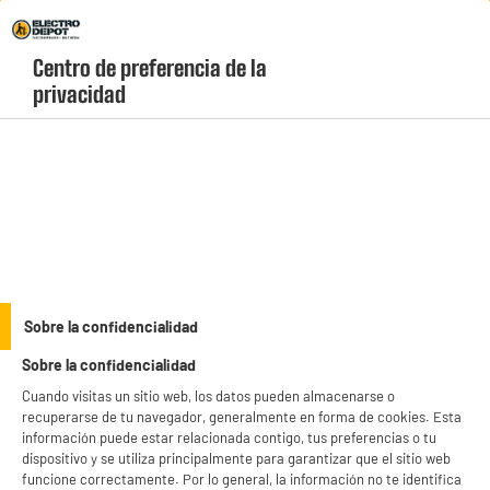
Envio Gratis +99€ y Recogida Gratis en tienda 1h
Centro de preferencia de la 
geolocation-header-icon-text
header-
Carrito
privacidad
Menú
login-
account
Televisores de 55 pulgadas baratos
(16 produits)
¿Buscas la medida perfecta para disfrutar de películas, series y videojuegos en
alta definición? Los
televisores de 55 pulgadas baratos
de Electro Depot te
ofrecen imágenes hiperrealistas y colores vivos por muy poco dinero. Elige tu
see_more_label
Sobre la confidencialidad
modelo ideal en nuestro catálogo con stock permanente y cantidades limitadas.
Sobre la confidencialidad
Cuando visitas un sitio web, los datos pueden almacenarse o
HDMI 2.1
LG
SAMSUNG
QLED
EDENWOOD
recuperarse de tu navegador, generalmente en forma de cookies. Esta
información puede estar relacionada contigo, tus preferencias o tu
productItem_availability_txt-
dispositivo y se utiliza principalmente para garantizar que el sitio web
productItem__availability-
current-store
funcione correctamente. Por lo general, la información no te identifica
change-btn