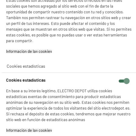
Estas cookies son activadas por los servicios ofrecidos en las redes
sociales que hemos agregado al sitio web con el fin de darte la
oportunidad de compartir nuestro contenido con tu red y conocidos.
A
F
También nos permiten rastrear tu navegación en otros sitios web y crear
G
TCL Smart Tv QLED 55" 55P71K 4K Ultra HD
un perfil de tus intereses. Esto puede afectar el contenido y los
Google TV con Dolby Vision HDMI 2.1 WiFi
mensajes que se muestran en otros sitios web que visitas. Si no permites
Pantalla : 140 cm
estas cookies, es posible que no puedas usar o ver estas herramientas
Smart TV : GoogleTV
para compartir.
Tecnología : QLED
★★★★★
★★★★★
Información de las cookies‎
438
€
96
3.8
/5
(
4
)
Pago a
plazos
Cookies estadísticas
compare_product
Cookies estadísticas
En base a su interés legítimo, ELECTRO DEPOT utiliza cookies
estadísticas exentas de consentimiento para producir estadísticas
anónimas de su navegación en su sitio web. Estas cookies nos permiten
optimizar la experiencia de todos los visitantes del sitio electrodepot.es.
A
F
Si rechaza el depósito de estas cookies, tendremos que mejorar nuestro
G
TCL Smart Tv QLED 55" 55QLED780K 4K Ultra HD
sitio web en función de estadísticas anónimas
Google TV con Dolby Vision HDMI 2.1 WiFi
Información de las cookies‎
Pantalla : 140 cm