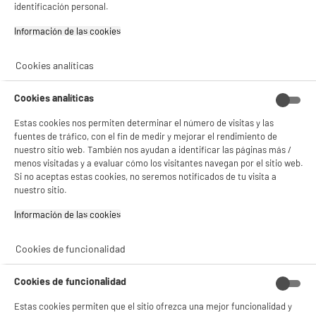
LG Smart Tv QNED 55" 55QNED82A3B 4K Ultra HD
identificación personal.
A
G
WebOS con Procesador a5 HDR10 Pro y WiFi
G
Información de las cookies‎
Pantalla : 140 cm
Smart TV :
Tecnología :
Cookies analíticas
379
€
96
Cookies analíticas
Pago a
plazos
compare_product
Estas cookies nos permiten determinar el número de visitas y las
fuentes de tráfico, con el fin de medir y mejorar el rendimiento de
nuestro sitio web. También nos ayudan a identificar las páginas más /
menos visitadas y a evaluar cómo los visitantes navegan por el sitio web.
Si no aceptas estas cookies, no seremos notificados de tu visita a
nuestro sitio.
PRECIO IMBATIBLE
Información de las cookies‎
LG Smart Tv QNED 55" 55QNED70A6A 4K Ultra HD
A
G
WebOS con Procesador a5 HDR10 Pro y WiFi
G
Cookies de funcionalidad
BIENVENIDO a ELECTRO
Pantalla : 140 cm
Rechazar todas
Smart TV : SmartTV
DEPOT
Cookies de funcionalidad
Tecnología : MINI LED QLED
Con el fin de mejorar tu experiencia, y tras tu consentimiento, ELECTRO DEPOT
349
€
92
Estas cookies permiten que el sitio ofrezca una mejor funcionalidad y
y sus socios utilizan cookies que procesan tus datos personales para: