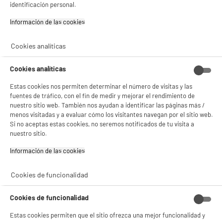
Televisor QLED UHD SMART de 75" EDENWOOD
identificación personal.
A
F
ED75QT01UHD-RE
G
Información de las cookies‎
Pantalla : 191 cm
Smart TV : SmartTV
Tecnología : QLED
Cookies analíticas
BIENVENIDO a ELECTRO
Rechazar todas
499
€
96
DEPOT
Cookies analíticas
Pago a
plazos
compare_product
Con el fin de mejorar tu experiencia, y tras tu consentimiento, ELECTRO DEPOT
Estas cookies nos permiten determinar el número de visitas y las
y sus socios utilizan cookies que procesan tus datos personales para:
fuentes de tráfico, con el fin de medir y mejorar el rendimiento de
- compartir contenido adaptado a tus preferencias
nuestro sitio web. También nos ayudan a identificar las páginas más /
- ofrecer publicidad y comunicaciones personalizadas
menos visitadas y a evaluar cómo los visitantes navegan por el sitio web.
- facilitar el intercambio de contenido en las redes sociales
- analizar el tráfico en nuestro sitio web Consulta la política de cookies.
Si no aceptas estas cookies, no seremos notificados de tu visita a
Consulta la política de cookies.
.
nuestro sitio.
Si aceptas, la experiencia será aún mejor. Si no acepta, se utilizarán cookies
A
Información de las cookies‎
E
G
estadísticas anónimas basadas en tu navegación. Puedes oponerte a su uso
HISENSE Smart Tv QLED 85" 85E7S 4K Ultra HD
gestionando sus cookies.
Dolby Vision HDMI 2.1 WiFi
¡Buena visita!
Cookies de funcionalidad
Pantalla : 216 cm
Smart TV : SmartTV
✔ ACEPTAR TODAS
Cookies de funcionalidad
Tecnología : QLED
★★★★★
★★★★★
Gestionar cookies
899
€
96
Estas cookies permiten que el sitio ofrezca una mejor funcionalidad y
5
/5
(
2
)