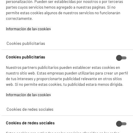
personalización. Pueden ser establecidas por nosotros o por terceras
Pago a
plazos
partes cuyos servicios hemos agregado a nuestras páginas. Si no
compare_product
permite estas cookies algunos de nuestros servicios no funcionarán
correctamente.
Información de las cookies‎
Cookies publicitarias
ELECTROCHOLLOS
Cookies publicitarias
Smart TV 75' QLED, UHD 4K, SAMSUNG Q75Q7F
A
G
Pantalla : 191 cm
G
Nuestros partners publicitarios pueden establecer estas cookies en
Smart TV : SmartTV
nuestro sitio web. Estas empresas pueden utilizarlas para crear un perfil
Tecnología : QLED
de tus intereses y proporcionarte publicidad relevante en otros sitios
web. Si no permite estas cookies, tu publicidad estará menos dirigida.
629
€
95
Información de las cookies‎
Pago a
plazos
★★★★★
★★★★★
4.5
/5
(
286
)
Cookies de redes sociales
compare_product
Cookies de redes sociales