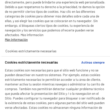
LEGANÉS, MADRID
directamente, pero puede brindarte una experiencia web personalizada.
Debido a que respetamos tu derecho a la privacidad, te damos la opción
product_list_sticky_button_Filter
product_list_stic
de no permitir ciertos tipos de cookies. Haz clic en las diferentes
categorías de cookies para obtener más detalles sobre cada una de
ellas, y así elegir las cookies que se colocarán en tu navegador. Sin
embargo, si bloqueas ciertos tipos de cookies, tu experiencia de
ELECTROCHOLLOS
navegación y los servicios que podemos ofrecerte pueden verse
Smart Tv EDENWOOD QLED 85" ED85EA00UHD-RE
afectados. Más información
A
F
4K Ultra HD WiFi 3x HDMI y TDT2
G
Más información
Pantalla : 216 cm
Smart TV : SmartTV
Cookies estrictamente necesarias
Tecnología : QLED
699
€
96
Cookies estrictamente necesarias
Activas siempre
★★★★★
★★★★★
Pago a
plazos
Estas cookies son necesarias para que el sitio web funcione y no se
4.5
/5
(
2
)
pueden desactivar en nuestros sistemas. Por ejemplo, estas cookies
estrictamente necesarias te permitirán acceder a tu área de cliente,
compare_product
mantener activa tu sesión mientras navegas o administrar tu carrito de
compras. También nos permitirán detectar cualquier problema técnico
que pueda afectar la presentación del Sitio y / o la navegación en el
Sitio. Puedes configurar tu navegador para bloquear o ser notificado de
la existencia de estas cookies, pero algunas partes del sitio web pueden
BY ELECTRODEPOT
verse afectadas. Estas cookies no almacenan ninguna información de