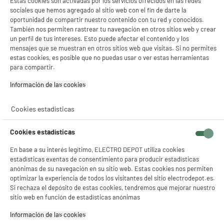
Estas cookies son activadas por los servicios ofrecidos en las redes
sociales que hemos agregado al sitio web con el fin de darte la
A
F
oportunidad de compartir nuestro contenido con tu red y conocidos.
G
TCL Smart Tv QLED 75" 75QLED780K 4K Ultra HD
También nos permiten rastrear tu navegación en otros sitios web y crear
Google TV Dolby Vision HDMI 2.1 WiFi
un perfil de tus intereses. Esto puede afectar el contenido y los
Pantalla : 191 cm
mensajes que se muestran en otros sitios web que visitas. Si no permites
Smart TV : GoogleTV
estas cookies, es posible que no puedas usar o ver estas herramientas
Tecnología : QLED
para compartir.
★★★★★
★★★★★
739
€
96
Información de las cookies‎
4.8
/5
(
81
)
Pago a
plazos
compare_product
Cookies estadísticas
Cookies estadísticas
En base a su interés legítimo, ELECTRO DEPOT utiliza cookies
estadísticas exentas de consentimiento para producir estadísticas
anónimas de su navegación en su sitio web. Estas cookies nos permiten
BY ELECTRODEPOT
optimizar la experiencia de todos los visitantes del sitio electrodepot.es.
Pantalla de Proyección EDENWOOD VM-MS2
Si rechaza el depósito de estas cookies, tendremos que mejorar nuestro
Formato 4:3 (203x153 cm)
sitio web en función de estadísticas anónimas
Pantalla : 80 "
Información de las cookies‎
49
€
96