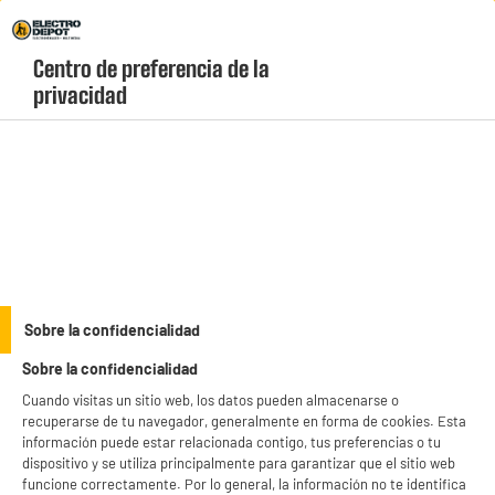
Envio Gratis +99€ y Recogida Gratis en tienda 1h
Centro de preferencia de la 
geolocation-header-icon-text
header-
Carrito
privacidad
Menú
login-
account
Televisores de 75 pulgadas baratos
(11 produits)
Disfruta de la máxima experiencia de cine en tu salón con nuestra selección de
televisores de 75 pulgadas baratos.
Encuentra pantallas gigantes con
resolución 4K Ultra HD, tecnología HDR y Smart TV integrado al precio más bajo
see_more_label
Sobre la confidencialidad
del mercado. ¡Ahorra al máximo y recógelo gratis en tienda en 1 hora o pide envío
a domicilio!
Sobre la confidencialidad
Cuando visitas un sitio web, los datos pueden almacenarse o
EDENWOOD
HDMI 2.1
SAMSUNG
QLED
recuperarse de tu navegador, generalmente en forma de cookies. Esta
información puede estar relacionada contigo, tus preferencias o tu
productItem_availability_txt-
dispositivo y se utiliza principalmente para garantizar que el sitio web
productItem__availability-
current-store
funcione correctamente. Por lo general, la información no te identifica
change-btn