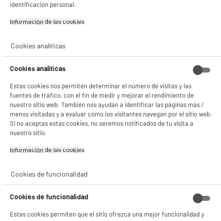
identificación personal.
Información de las cookies‎
Cookies analíticas
BIENVENIDO a ELECTRO
Rechazar todas
Cookies analíticas
DEPOT
Estas cookies nos permiten determinar el número de visitas y las
Con el fin de mejorar tu experiencia, y tras tu consentimiento, ELECTRO DEPOT
fuentes de tráfico, con el fin de medir y mejorar el rendimiento de
y sus socios utilizan cookies que procesan tus datos personales para:
nuestro sitio web. También nos ayudan a identificar las páginas más /
- compartir contenido adaptado a tus preferencias
menos visitadas y a evaluar cómo los visitantes navegan por el sitio web.
- ofrecer publicidad y comunicaciones personalizadas
Si no aceptas estas cookies, no seremos notificados de tu visita a
- facilitar el intercambio de contenido en las redes sociales
- analizar el tráfico en nuestro sitio web Consulta la política de cookies.
nuestro sitio.
Consulta la política de cookies.
.
Información de las cookies‎
Si aceptas, la experiencia será aún mejor. Si no acepta, se utilizarán cookies
estadísticas anónimas basadas en tu navegación. Puedes oponerte a su uso
Cookies de funcionalidad
gestionando sus cookies.
¡Buena visita!
Cookies de funcionalidad
✔ ACEPTAR TODAS
Estas cookies permiten que el sitio ofrezca una mejor funcionalidad y