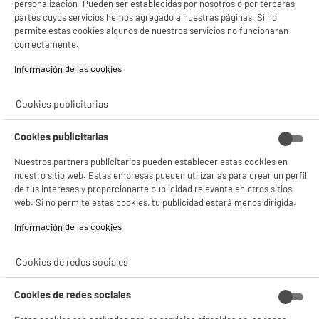
Gestionar cookies
personalización. Pueden ser establecidas por nosotros o por terceras
partes cuyos servicios hemos agregado a nuestras páginas. Si no
permite estas cookies algunos de nuestros servicios no funcionarán
correctamente.
product_anchor_characteristics
Información de las cookies‎
14
€
96
Cookies publicitarias
0
€
17
Cuyo
Cookies publicitarias
Nuestros partners publicitarios pueden establecer estas cookies en
nuestro sitio web. Estas empresas pueden utilizarlas para crear un perfil
de tus intereses y proporcionarte publicidad relevante en otros sitios
web. Si no permite estas cookies, tu publicidad estará menos dirigida.
Información de las cookies‎
Comprados juntos habitualmente
Cookies de redes sociales
Cookies de redes sociales
BY ELECTRODEPOT