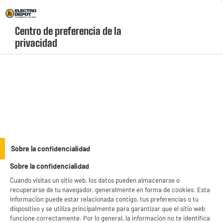
Envio Gratis +99€ y Recogida Gratis en tienda 1h
Centro de preferencia de la 
geolocation-header-icon-text
header-
Carrito
privacidad
Menú
login-
account
Fondues y Raclettes
BY ELECTRODEPOT
Sobre la confidencialidad
Raclette COSYLIFE CL-R4P 4 personas + piedra
Sobre la confidencialidad
Cuando visitas un sitio web, los datos pueden almacenarse o
recuperarse de tu navegador, generalmente en forma de cookies. Esta
información puede estar relacionada contigo, tus preferencias o tu
dispositivo y se utiliza principalmente para garantizar que el sitio web
funcione correctamente. Por lo general, la información no te identifica