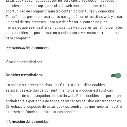
Estas cookies son activadas por los servicios ofrecidos en las redes
sociales que hemos agregado al sitio web con el fin de darte la
oportunidad de compartir nuestro contenido con tu red y conocidos.
También nos permiten rastrear tu navegación en otros sitios web y crear
un perfil de tus intereses. Esto puede afectar el contenido y los
mensajes que se muestran en otros sitios web que visitas. Si no permites
estas cookies, es posible que no puedas usar o ver estas herramientas
para compartir.
Raclette COSYLIFE
Espátula de madera
CL-R4P 4 personas +
para raclette
Información de las cookies‎
piedra
14
1
€96
€96
Cookies estadísticas
Total Price :
16.92€
Cookies estadísticas
En base a su interés legítimo, ELECTRO DEPOT utiliza cookies
estadísticas exentas de consentimiento para producir estadísticas
anónimas de su navegación en su sitio web. Estas cookies nos permiten
Recogemos tu antiguo dispositivo
optimizar la experiencia de todos los visitantes del sitio electrodepot.es.
Recogemos
gratuitamente
tu antiguo
Si rechaza el depósito de estas cookies, tendremos que mejorar nuestro
electrodoméstico.
sitio web en función de estadísticas anónimas
Más información
Información de las cookies‎