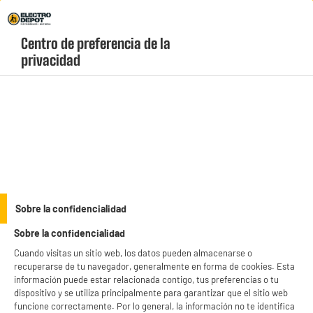
Envio Gratis +99€ y Recogida Gratis en tienda 1h
Centro de preferencia de la 
geolocation-header-icon-text
header-
Carrito
privacidad
Menú
login-
account
Fondues y Raclettes
BY ELECTRODEPOT
Sobre la confidencialidad
RACLETTE COSYLIFE 8 personas + mini-crêpes
Sobre la confidencialidad
Cuando visitas un sitio web, los datos pueden almacenarse o
recuperarse de tu navegador, generalmente en forma de cookies. Esta
información puede estar relacionada contigo, tus preferencias o tu
dispositivo y se utiliza principalmente para garantizar que el sitio web
funcione correctamente. Por lo general, la información no te identifica