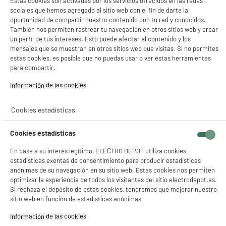
Estas cookies son activadas por los servicios ofrecidos en las redes
sociales que hemos agregado al sitio web con el fin de darte la
oportunidad de compartir nuestro contenido con tu red y conocidos.
También nos permiten rastrear tu navegación en otros sitios web y crear
un perfil de tus intereses. Esto puede afectar el contenido y los
mensajes que se muestran en otros sitios web que visitas. Si no permites
estas cookies, es posible que no puedas usar o ver estas herramientas
RACLETTE COSYLIFE 8
Espátula de madera
para compartir.
personas + mini-
para raclette
crêpes
Información de las cookies‎
24
1
€98
€96
Cookies estadísticas
Total Price :
26.94€
Cookies estadísticas
En base a su interés legítimo, ELECTRO DEPOT utiliza cookies
estadísticas exentas de consentimiento para producir estadísticas
Garantía incluida :
3 años
anónimas de su navegación en su sitio web. Estas cookies nos permiten
Hasta
agosto 2029
optimizar la experiencia de todos los visitantes del sitio electrodepot.es.
Cambio por uno nuevo o por un cupón canjeable
Si rechaza el depósito de estas cookies, tendremos que mejorar nuestro
sitio web en función de estadísticas anónimas
Información de las cookies‎
Características