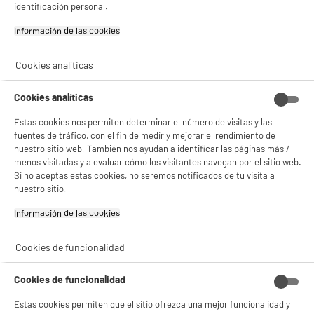
identificación personal.
BIENVENIDO a ELECTRO
Rechazar todas
Información de las cookies‎
DEPOT
Con el fin de mejorar tu experiencia, y tras tu consentimiento, ELECTRO DEPOT
Cookies analíticas
y sus socios utilizan cookies que procesan tus datos personales para:
- compartir contenido adaptado a tus preferencias
- ofrecer publicidad y comunicaciones personalizadas
Cookies analíticas
- facilitar el intercambio de contenido en las redes sociales
- analizar el tráfico en nuestro sitio web Consulta la política de cookies.
Estas cookies nos permiten determinar el número de visitas y las
Consulta la política de cookies.
.
fuentes de tráfico, con el fin de medir y mejorar el rendimiento de
nuestro sitio web. También nos ayudan a identificar las páginas más /
Si aceptas, la experiencia será aún mejor. Si no acepta, se utilizarán cookies
menos visitadas y a evaluar cómo los visitantes navegan por el sitio web.
estadísticas anónimas basadas en tu navegación. Puedes oponerte a su uso
Si no aceptas estas cookies, no seremos notificados de tu visita a
gestionando sus cookies.
nuestro sitio.
¡Buena visita!
Información de las cookies‎
✔ ACEPTAR TODAS
Cookies de funcionalidad
Gestionar cookies
Cookies de funcionalidad
Estas cookies permiten que el sitio ofrezca una mejor funcionalidad y