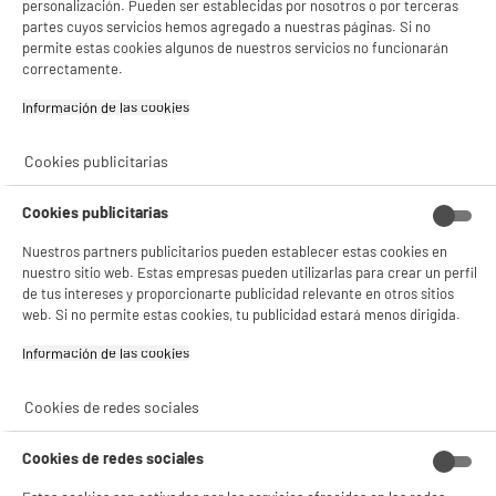
personalización. Pueden ser establecidas por nosotros o por terceras
partes cuyos servicios hemos agregado a nuestras páginas. Si no
permite estas cookies algunos de nuestros servicios no funcionarán
correctamente.
2500 vatios
30m²
Ideal para una superficie de 30
Información de las cookies‎
m²
Cookies publicitarias
Cookies publicitarias
Nuestros partners publicitarios pueden establecer estas cookies en
nuestro sitio web. Estas empresas pueden utilizarlas para crear un perfil
Termostato
de tus intereses y proporcionarte publicidad relevante en otros sitios
mecánico
web. Si no permite estas cookies, tu publicidad estará menos dirigida.
Elige la temperatura deseada
Información de las cookies‎
para regular la potencia de tu
calefactor.
Cookies de redes sociales
Cookies de redes sociales
Equipado con
4 ruedas
, puedes mover tu calefactor a la