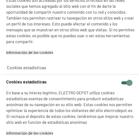
Estas cookies son activadas por los servicios ofrecidos en las redes
habitación que prefieras.
sociales que hemos agregado al sitio web con el fin de darte la
Su termostato mecánico te permite
regular la temperatura de
oportunidad de compartir nuestro contenido con tu red y conocidos.
calefacción
para un confort óptimo.
También nos permiten rastrear tu navegación en otros sitios web y crear
un perfil de tus intereses. Esto puede afectar el contenido y los
mensajes que se muestran en otros sitios web que visitas. Si no permites
estas cookies, es posible que no puedas usar o ver estas herramientas
para compartir.
Comprados juntos habitualmente
Información de las cookies‎
BY ELECTRODEPOT
Cookies estadísticas
Cookies estadísticas
En base a su interés legítimo, ELECTRO DEPOT utiliza cookies
estadísticas exentas de consentimiento para producir estadísticas
anónimas de su navegación en su sitio web. Estas cookies nos permiten
optimizar la experiencia de todos los visitantes del sitio electrodepot.es.
Radiador de Aceite
MANTA ELÉCTRICA
Si rechaza el depósito de estas cookies, tendremos que mejorar nuestro
VALBERG 2500W 13
SILVER STYLE
sitio web en función de estadísticas anónimas
Elementos Cubre 25 a
130x180cm
59
34
€96
€96
30 m
Información de las cookies‎