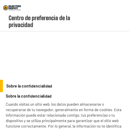
Envio Gratis +99€ y Recogida Gratis en tienda 1h
Centro de preferencia de la 
geolocation-header-icon-text
header-
Carrito
privacidad
Menú
login-
account
Calefactores y estufas
BY ELECTRODEPOT
Sobre la confidencialidad
Radiador de Aceite VALBERG 2500W 13 Elementos
Sobre la confidencialidad
Cubre 25 a 30 m
Cuando visitas un sitio web, los datos pueden almacenarse o
recuperarse de tu navegador, generalmente en forma de cookies. Esta
información puede estar relacionada contigo, tus preferencias o tu
dispositivo y se utiliza principalmente para garantizar que el sitio web
funcione correctamente. Por lo general, la información no te identifica