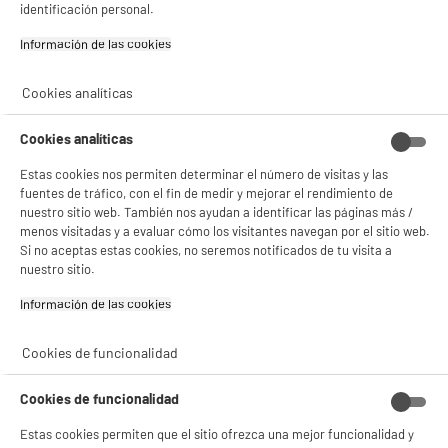
identificación personal.
product_anchor_characteristics
Información de las cookies‎
59
€
96
BIENVENIDO a ELECTRO
Cookies analíticas
Rechazar todas
2
€
18
Cuyo
DEPOT
Descarga el ficha de producto
Cookies analíticas
Con el fin de mejorar tu experiencia, y tras tu consentimiento, ELECTRO DEPOT
y sus socios utilizan cookies que procesan tus datos personales para:
Estas cookies nos permiten determinar el número de visitas y las
- compartir contenido adaptado a tus preferencias
fuentes de tráfico, con el fin de medir y mejorar el rendimiento de
- ofrecer publicidad y comunicaciones personalizadas
nuestro sitio web. También nos ayudan a identificar las páginas más /
- facilitar el intercambio de contenido en las redes sociales
menos visitadas y a evaluar cómo los visitantes navegan por el sitio web.
- analizar el tráfico en nuestro sitio web Consulta la política de cookies.
Si no aceptas estas cookies, no seremos notificados de tu visita a
Consulta la política de cookies.
.
nuestro sitio.
Si aceptas, la experiencia será aún mejor. Si no acepta, se utilizarán cookies
Información de las cookies‎
estadísticas anónimas basadas en tu navegación. Puedes oponerte a su uso
gestionando sus cookies.
¡Buena visita!
Cookies de funcionalidad
Descubre nuestro calefactor de aceite VALBERG
✔ ACEPTAR TODAS
VAL-OH2513.
Cookies de funcionalidad
Gestionar cookies
Estas cookies permiten que el sitio ofrezca una mejor funcionalidad y