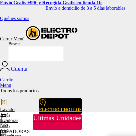
Envio Gratis +99€ y Recogida Gratis en tienda 1h
Envío a domicilio de 3 a 5 días laborables
Quiénes somos
Cerrar
Menú
Buscar
Cuenta
Carrito
Menu
Todos los productos
Lavado
ELECTRO CHOLLOS
Atrás
Últimas Unidades
lavadoras
Frío
Atrás
Atrás
LAVADORAS