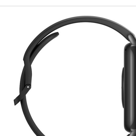
de nuestro sitio web
navegan por el sitio
Información de las
Cookies de funcio
Estas cookies permit
por terceras partes 
no funcionarán corr
Información de las
Cookies publicitar
Nuestros partners pu
crear un perfil de t
publicidad estará me
Información de las
Cookies de redes s