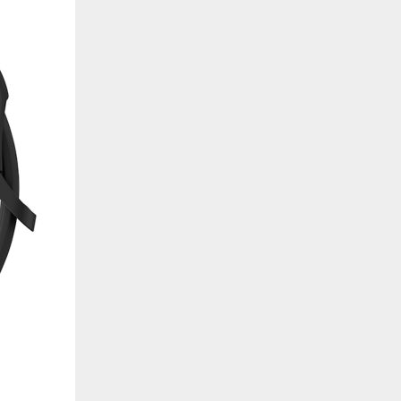
de estar relacionada contigo, tus preferencias o tu dispositivo y se utiliza princip
cione correctamente. Por lo general, la información no te identifica directamente, p
onalizada. Debido a que respetamos tu derecho a la privacidad, te damos la opción 
z clic en las diferentes categorías de cookies para obtener más detalles sobre cada un
olocarán en tu navegador. Sin embargo, si bloqueas ciertos tipos de cookies, tu ex
odemos ofrecerte pueden verse afectados. Más información
ente necesarias
cesarias para que el sitio web funcione y no se pueden desactivar en nuestros siste
e necesarias te permitirán acceder a tu área de cliente, mantener activa tu sesión m
to de compras. También nos permitirán detectar cualquier problema técnico que pued
io y / o la navegación en el Sitio. Puedes configurar tu navegador para bloquear o se
cookies, pero algunas partes del sitio web pueden verse afectadas. Estas cookies n
tificación personal.
 cookies‎
rmiten determinar el número de visitas y las fuentes de tráfico, con el fin de medir