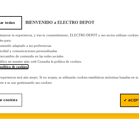
BIENVENIDO a ELECTRO DEPOT
ar todas
 mejorar tu experiencia, y tras tu consentimiento, ELECTRO DEPOT y sus socios utilizan cookies
les para:
ontenido adaptado a tus preferencias
licidad y comunicaciones personalizadas
 intercambio de contenido en las redes sociales
tráfico en nuestro sitio web Consulta la política de cookies.
política de cookies.
.
 experiencia será aún mejor. Si no acepta, se utilizarán cookies estadísticas anónimas basadas en t
te a su uso gestionando sus cookies.
ar cookies
✔ ACEP