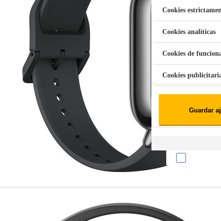
Cookies estrictamen
Cookies analíticas
Aspiradora Quitamanchas 450W VAL
Cookies de funcion
Cookies publicitari
Cookies de redes soc
Guardar aj
Cookies estadísticas
Lista de cooki
Sobre la confiden
Cuando visitas un s