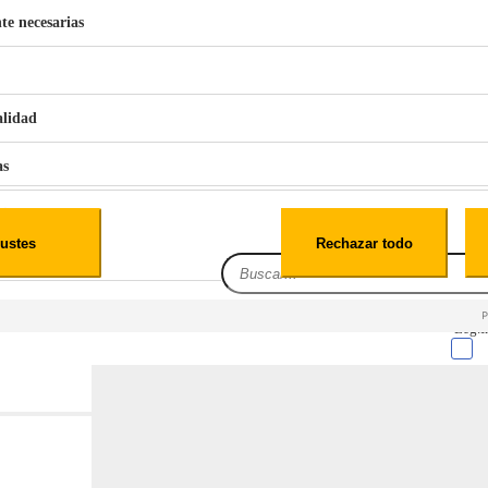
te necesarias
€
42
49
BERG 1,1L Limpia Sofás Alfombras Coche SP3
alidad
as
iales
ustes
Rechazar todo
es
Leg.I
cialidad
itio web, los datos pueden almacenarse o recuperarse de tu navegador, generalmente