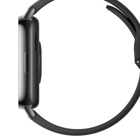
Esta información pue
que el sitio web fun
experiencia web pers
tipos de cookies. Ha
las cookies que se c
los servicios que p
Más información
Cookies estrictam
Estas cookies son ne
cookies estrictament
administrar tu carri
presentación del Sit
existencia de estas 
información de iden
Información de las
Cookies analíticas
Estas cookies nos pe