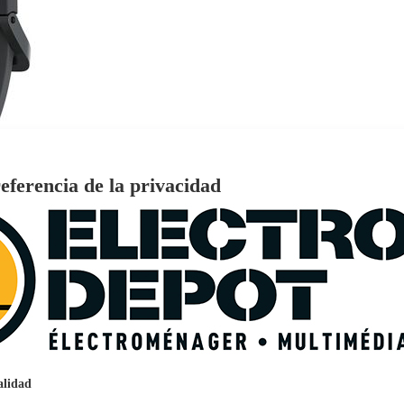
eferencia de la privacidad
€
96
159
Pago a
plazos
nción EcoTank EPSON ET-2861
alidad