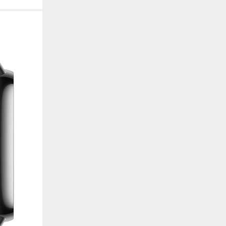
. También nos ayudan a identificar las páginas más / menos visitadas y a evaluar có
 web. Si no aceptas estas cookies, no seremos notificados de tu visita a nuestro sitio
 cookies‎
nalidad
en que el sitio ofrezca una mejor funcionalidad y personalización. Pueden ser esta
cuyos servicios hemos agregado a nuestras páginas. Si no permite estas cookies algu
ectamente.
 cookies‎
ias
blicitarios pueden establecer estas cookies en nuestro sitio web. Estas empresas pue
us intereses y proporcionarte publicidad relevante en otros sitios web. Si no permite e
nos dirigida.
 cookies‎
ociales