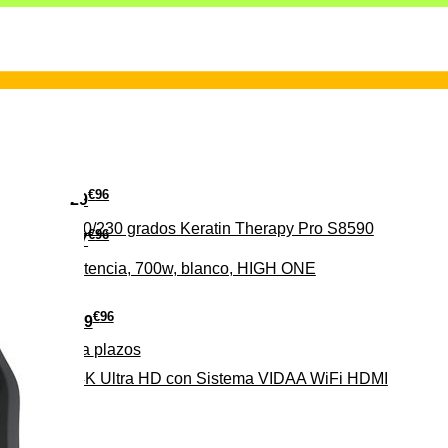
€
96
29
erámica 160/230 grados Keratin Therapy Pro S8590
€
96
37
iveles de potencia, 700w, blanco, HIGH ONE
€
96
279
Pago a
plazos
HD-EL 4K Ultra HD con Sistema VIDAA WiFi HDMI