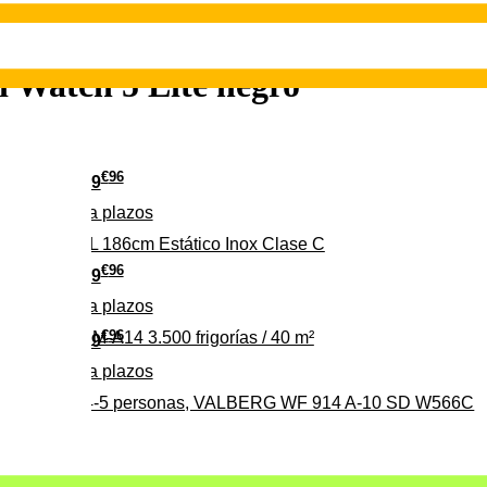
 Watch 5 Lite negro
€
96
349
Pago a
plazos
 315 C 315L 186cm Estático Inox Clase C
€
96
369
Pago a
plazos
€
96
ALBERG CLIM-A14 3.500 frigorías / 40 m²
279
Pago a
plazos
0%, ideal para 4-5 personas, VALBERG WF 914 A-10 SD W566C