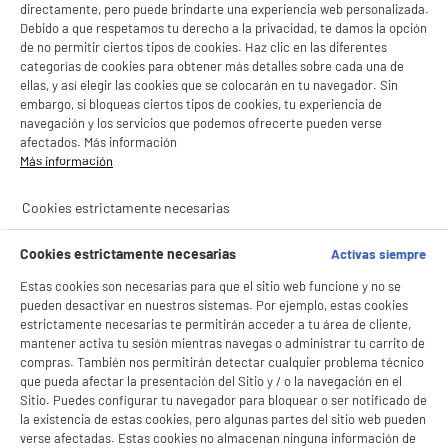
directamente, pero puede brindarte una experiencia web personalizada.
Debido a que respetamos tu derecho a la privacidad, te damos la opción
de no permitir ciertos tipos de cookies. Haz clic en las diferentes
categorías de cookies para obtener más detalles sobre cada una de
ellas, y así elegir las cookies que se colocarán en tu navegador. Sin
embargo, si bloqueas ciertos tipos de cookies, tu experiencia de
navegación y los servicios que podemos ofrecerte pueden verse
afectados. Más información
Más información
BIENVENIDO a ELECTRO
Rechazar todas
DEPOT
Cookies estrictamente necesarias
Con el fin de mejorar tu experiencia, y tras tu consentimiento, ELECTRO DEPOT
y sus socios utilizan cookies que procesan tus datos personales para:
Cookies estrictamente necesarias
Activas siempre
- compartir contenido adaptado a tus preferencias
- ofrecer publicidad y comunicaciones personalizadas
Estas cookies son necesarias para que el sitio web funcione y no se
- facilitar el intercambio de contenido en las redes sociales
pueden desactivar en nuestros sistemas. Por ejemplo, estas cookies
- analizar el tráfico en nuestro sitio web Consulta la política de cookies.
estrictamente necesarias te permitirán acceder a tu área de cliente,
Consulta la política de cookies.
.
mantener activa tu sesión mientras navegas o administrar tu carrito de
Si aceptas, la experiencia será aún mejor. Si no acepta, se utilizarán cookies
compras. También nos permitirán detectar cualquier problema técnico
estadísticas anónimas basadas en tu navegación. Puedes oponerte a su uso
que pueda afectar la presentación del Sitio y / o la navegación en el
gestionando sus cookies.
Sitio. Puedes configurar tu navegador para bloquear o ser notificado de
product_anchor_characteristics
¡Buena visita!
la existencia de estas cookies, pero algunas partes del sitio web pueden
verse afectadas. Estas cookies no almacenan ninguna información de