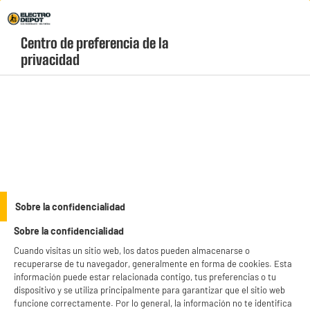
Envio Gratis +99€ y Recogida Gratis en tienda 1h
Centro de preferencia de la 
geolocation-header-icon-text
header-
Carrito
privacidad
Menú
login-
account
Utensilos de cocina
Salvamanteles extensible inox 20x30-38cm
Sobre la confidencialidad
Sobre la confidencialidad
Cuando visitas un sitio web, los datos pueden almacenarse o
recuperarse de tu navegador, generalmente en forma de cookies. Esta
información puede estar relacionada contigo, tus preferencias o tu
dispositivo y se utiliza principalmente para garantizar que el sitio web
funcione correctamente. Por lo general, la información no te identifica