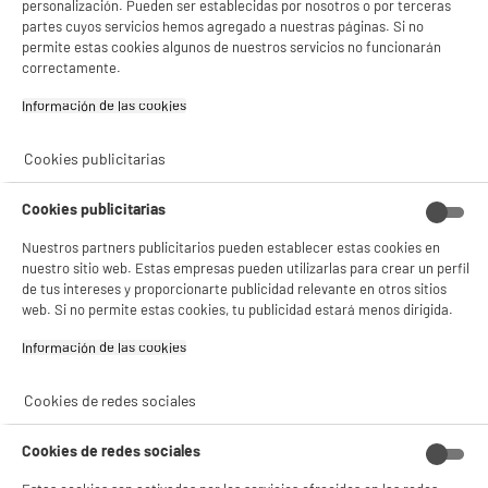
personalización. Pueden ser establecidas por nosotros o por terceras
partes cuyos servicios hemos agregado a nuestras páginas. Si no
Dimensiones paquete
AL 20 cm x AN 3 cm x PR 23
permite estas cookies algunos de nuestros servicios no funcionarán
cm
correctamente.
Peso bruto
1kg
Información de las cookies‎
Código del artículo
940391
Cookies publicitarias
Cookies publicitarias
Nuestros partners publicitarios pueden establecer estas cookies en
nuestro sitio web. Estas empresas pueden utilizarlas para crear un perfil
de tus intereses y proporcionarte publicidad relevante en otros sitios
web. Si no permite estas cookies, tu publicidad estará menos dirigida.
Información de las cookies‎
Cookies de redes sociales
Cookies de redes sociales