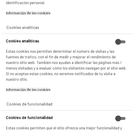
✔ ACEPTAR TODAS
3
€
96
identificación personal.
Información de las cookies‎
Gestionar cookies
Cookies analíticas
Cookies analíticas
Estas cookies nos permiten determinar el número de visitas y las
fuentes de tráfico, con el fin de medir y mejorar el rendimiento de
nuestro sitio web. También nos ayudan a identificar las páginas más /
menos visitadas y a evaluar cómo los visitantes navegan por el sitio web.
Si no aceptas estas cookies, no seremos notificados de tu visita a
nuestro sitio.
Características
Información de las cookies‎
Tipo de producto
Salvamantel
Colores
Acero Inoxidable
Cookies de funcionalidad
Materia principal
Inox
Cookies de funcionalidad
Dimensiones del producto
AL 20 cm x AN 3 cm x PR 23
Estas cookies permiten que el sitio ofrezca una mejor funcionalidad y
cm