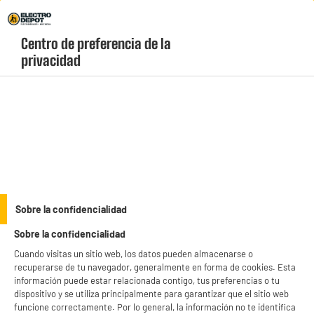
Envio Gratis +99€ y Recogida Gratis en tienda 1h
Centro de preferencia de la 
geolocation-header-icon-text
header-
Carrito
privacidad
Menú
login-
account
Equipamiento de la cocina
Sarten 26cm diámetro - negro
Sobre la confidencialidad
Sobre la confidencialidad
Cuando visitas un sitio web, los datos pueden almacenarse o
recuperarse de tu navegador, generalmente en forma de cookies. Esta
información puede estar relacionada contigo, tus preferencias o tu
dispositivo y se utiliza principalmente para garantizar que el sitio web
funcione correctamente. Por lo general, la información no te identifica