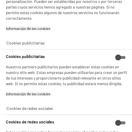
personalización. Pueden ser establecidas por nosotros o por terceras
Materia principal
Acero
partes cuyos servicios hemos agregado a nuestras páginas. Si no
permite estas cookies algunos de nuestros servicios no funcionarán
Materiales interiores
Acero esmaltado
correctamente.
Mango extraíble
No
Información de las cookies‎
Compatibilidad
Todo Tipo De Placas
Cookies publicitarias
Lavables en lavavajillas
NC
Características adicionales
Con cesta de metal incluida
Cookies publicitarias
Evite el paso por el lavavajillas
Nuestros partners publicitarios pueden establecer estas cookies en
para una duración óptima de
nuestro sitio web. Estas empresas pueden utilizarlas para crear un perfil
su sartén
de tus intereses y proporcionarte publicidad relevante en otros sitios
web. Si no permite estas cookies, tu publicidad estará menos dirigida.
Dimensiones del producto
AL 9,5 cm x AN 45 cm x PR 27
cm
Información de las cookies‎
Dimensiones paquete
AL 9,5 cm x AN 45 cm x PR 27
cm
Cookies de redes sociales
Peso neto
0,71kg
Cookies de redes sociales
Peso bruto
0,71kg