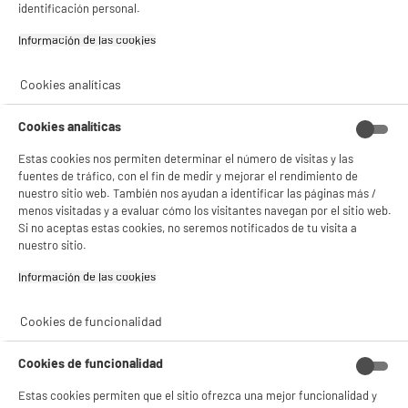
7
gestionando sus cookies.
€
96
identificación personal.
¡Buena visita!
Información de las cookies‎
✔ ACEPTAR TODAS
Cookies analíticas
Gestionar cookies
Cookies analíticas
Estas cookies nos permiten determinar el número de visitas y las
fuentes de tráfico, con el fin de medir y mejorar el rendimiento de
nuestro sitio web. También nos ayudan a identificar las páginas más /
menos visitadas y a evaluar cómo los visitantes navegan por el sitio web.
Si no aceptas estas cookies, no seremos notificados de tu visita a
nuestro sitio.
Características
Información de las cookies‎
Marca
.
Tipo de producto
Sartén
Cookies de funcionalidad
Colores
Negro
Cookies de funcionalidad
Diámetro (cm)
26cm
Estas cookies permiten que el sitio ofrezca una mejor funcionalidad y