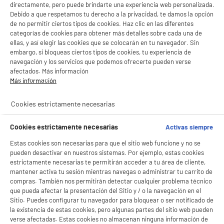
directamente, pero puede brindarte una experiencia web personalizada.
Debido a que respetamos tu derecho a la privacidad, te damos la opción
de no permitir ciertos tipos de cookies. Haz clic en las diferentes
categorías de cookies para obtener más detalles sobre cada una de
ellas, y así elegir las cookies que se colocarán en tu navegador. Sin
embargo, si bloqueas ciertos tipos de cookies, tu experiencia de
navegación y los servicios que podemos ofrecerte pueden verse
afectados. Más información
Más información
Cookies estrictamente necesarias
BIENVENIDO a ELECTRO
Rechazar todas
Cookies estrictamente necesarias
Activas siempre
DEPOT
Con el fin de mejorar tu experiencia, y tras tu consentimiento, ELECTRO DEPOT
Estas cookies son necesarias para que el sitio web funcione y no se
y sus socios utilizan cookies que procesan tus datos personales para:
pueden desactivar en nuestros sistemas. Por ejemplo, estas cookies
- compartir contenido adaptado a tus preferencias
estrictamente necesarias te permitirán acceder a tu área de cliente,
- ofrecer publicidad y comunicaciones personalizadas
mantener activa tu sesión mientras navegas o administrar tu carrito de
- facilitar el intercambio de contenido en las redes sociales
compras. También nos permitirán detectar cualquier problema técnico
- analizar el tráfico en nuestro sitio web Consulta la política de cookies.
que pueda afectar la presentación del Sitio y / o la navegación en el
Consulta la política de cookies.
.
Sitio. Puedes configurar tu navegador para bloquear o ser notificado de
product_anchor_characteristics
la existencia de estas cookies, pero algunas partes del sitio web pueden
Si aceptas, la experiencia será aún mejor. Si no acepta, se utilizarán cookies
verse afectadas. Estas cookies no almacenan ninguna información de
estadísticas anónimas basadas en tu navegación. Puedes oponerte a su uso