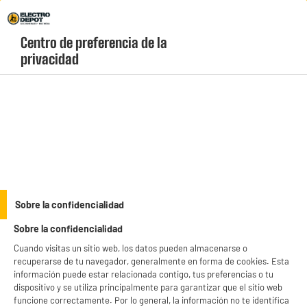
Envio Gratis +99€ y Recogida Gratis en tienda 1h
Centro de preferencia de la 
geolocation-header-icon-text
header-
Carrito
privacidad
Menú
login-
account
Soportes para móviles
BY ELECTRODEPOT
Sobre la confidencialidad
Soporte universal para smartphone Edenwood, con
Sobre la confidencialidad
ventosa de apertura automática
Cuando visitas un sitio web, los datos pueden almacenarse o
recuperarse de tu navegador, generalmente en forma de cookies. Esta
información puede estar relacionada contigo, tus preferencias o tu
dispositivo y se utiliza principalmente para garantizar que el sitio web
funcione correctamente. Por lo general, la información no te identifica