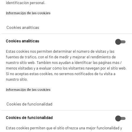
identificación personal.
Si aceptas, la experiencia será aún mejor. Si no acepta, se utilizarán cookies
product_anchor_characteristics
Información de las cookies‎
estadísticas anónimas basadas en tu navegación. Puedes oponerte a su uso
gestionando sus cookies.
5
€
96
¡Buena visita!
Cookies analíticas
✔ ACEPTAR TODAS
Cookies analíticas
Gestionar cookies
Estas cookies nos permiten determinar el número de visitas y las
fuentes de tráfico, con el fin de medir y mejorar el rendimiento de
nuestro sitio web. También nos ayudan a identificar las páginas más /
menos visitadas y a evaluar cómo los visitantes navegan por el sitio web.
Si no aceptas estas cookies, no seremos notificados de tu visita a
nuestro sitio.
Información de las cookies‎
Comprados juntos habitualmente
Cookies de funcionalidad
BY ELECTRODEPOT
PRECIO IMBATIBLE
Cookies de funcionalidad
Estas cookies permiten que el sitio ofrezca una mejor funcionalidad y