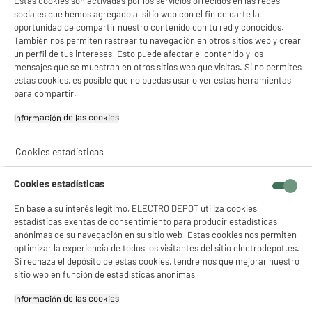
Estas cookies son activadas por los servicios ofrecidos en las redes
sociales que hemos agregado al sitio web con el fin de darte la
Plus produit balisage
100% PRECIOS BAJOS
oportunidad de compartir nuestro contenido con tu red y conocidos.
También nos permiten rastrear tu navegación en otros sitios web y crear
Características adicionales
Descubre nuestra Marca y
un perfil de tus intereses. Esto puede afectar el contenido y los
Productos Edenwood
mensajes que se muestran en otros sitios web que visitas. Si no permites
Référence constructeur
UNIVERSEL PARE BRISE
estas cookies, es posible que no puedas usar o ver estas herramientas
para compartir.
BOUTON SMART
Información de las cookies‎
Peso neto
0,09kg
Nombre del fabricante,
ELECTRO DEPOT FRANCE
Cookies estadísticas
nombre de la empresa o marca
registrada
Cookies estadísticas
Dirección de envio
1 ROUTE DE VENDEVILLE
En base a su interés legítimo, ELECTRO DEPOT utiliza cookies
59155 FACHES THUMESNIL
estadísticas exentas de consentimiento para producir estadísticas
anónimas de su navegación en su sitio web. Estas cookies nos permiten
correo electrónico
PRODUCTSUPPORT@CONTAC
optimizar la experiencia de todos los visitantes del sitio electrodepot.es.
T.ELECTRODEPOT.FR
Si rechaza el depósito de estas cookies, tendremos que mejorar nuestro
sitio web en función de estadísticas anónimas
Código del artículo
986307
Información de las cookies‎