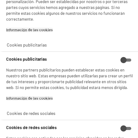
personalización. Pueden ser establecidas por nosotros o por terceras
partes cuyos servicios hemos agregado a nuestras páginas. Si no
permite estas cookies algunos de nuestros servicios no funcionarán
correctamente.
Soporte universal para
Cargador Encendedor
Información de las cookies‎
smartphone
HIGH ONE 12W 2
Edenwood, con
Puertos USB A Negro
5
3
Cookies publicitarias
€96
€96
ventosa de apertura
automática
Cookies publicitarias
Total Price :
9.92€
Nuestros partners publicitarios pueden establecer estas cookies en
nuestro sitio web. Estas empresas pueden utilizarlas para crear un perfil
de tus intereses y proporcionarte publicidad relevante en otros sitios
web. Si no permite estas cookies, tu publicidad estará menos dirigida.
Información de las cookies‎
Características
Marca
EDENWOOD
Cookies de redes sociales
Tipo de producto
Apoyo
Cookies de redes sociales
Colores
Negro