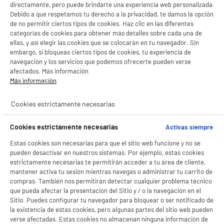
directamente, pero puede brindarte una experiencia web personalizada.
Debido a que respetamos tu derecho a la privacidad, te damos la opción
de no permitir ciertos tipos de cookies. Haz clic en las diferentes
categorías de cookies para obtener más detalles sobre cada una de
ellas, y así elegir las cookies que se colocarán en tu navegador. Sin
embargo, si bloqueas ciertos tipos de cookies, tu experiencia de
navegación y los servicios que podemos ofrecerte pueden verse
afectados. Más información
Más información
Cookies estrictamente necesarias
Cookies estrictamente necesarias
Activas siempre
BIENVENIDO a ELECTRO
Rechazar todas
Estas cookies son necesarias para que el sitio web funcione y no se
pueden desactivar en nuestros sistemas. Por ejemplo, estas cookies
DEPOT
estrictamente necesarias te permitirán acceder a tu área de cliente,
Con el fin de mejorar tu experiencia, y tras tu consentimiento, ELECTRO DEPOT
mantener activa tu sesión mientras navegas o administrar tu carrito de
y sus socios utilizan cookies que procesan tus datos personales para:
compras. También nos permitirán detectar cualquier problema técnico
- compartir contenido adaptado a tus preferencias
que pueda afectar la presentación del Sitio y / o la navegación en el
- ofrecer publicidad y comunicaciones personalizadas
Sitio. Puedes configurar tu navegador para bloquear o ser notificado de
- facilitar el intercambio de contenido en las redes sociales
la existencia de estas cookies, pero algunas partes del sitio web pueden
- analizar el tráfico en nuestro sitio web Consulta la política de cookies.
verse afectadas. Estas cookies no almacenan ninguna información de
Consulta la política de cookies.
.