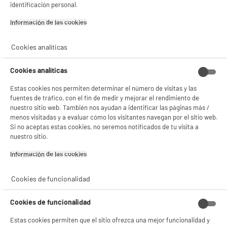
- analizar el tráfico en nuestro sitio web Consulta la política de cookies.
identificación personal.
Consulta la política de cookies.
.
Información de las cookies‎
Si aceptas, la experiencia será aún mejor. Si no acepta, se utilizarán cookies
estadísticas anónimas basadas en tu navegación. Puedes oponerte a su uso
Cookies analíticas
gestionando sus cookies.
¡Buena visita!
Cookies analíticas
✔ ACEPTAR TODAS
Estas cookies nos permiten determinar el número de visitas y las
Gestionar cookies
fuentes de tráfico, con el fin de medir y mejorar el rendimiento de
nuestro sitio web. También nos ayudan a identificar las páginas más /
menos visitadas y a evaluar cómo los visitantes navegan por el sitio web.
Si no aceptas estas cookies, no seremos notificados de tu visita a
nuestro sitio.
Información de las cookies‎
Cookies de funcionalidad
Cookies de funcionalidad
Estas cookies permiten que el sitio ofrezca una mejor funcionalidad y