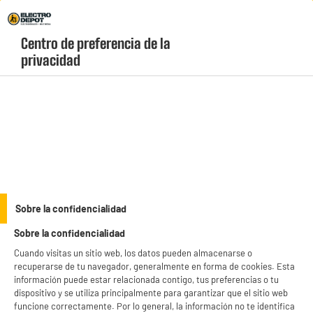
Envio Gratis +99€ y Recogida Gratis en tienda 1h
Centro de preferencia de la 
geolocation-header-icon-text
header-
Carrito
privacidad
Menú
login-
account
Powerbanks
BY ELECTRODEPOT
Sobre la confidencialidad
PowerBank- Batería EDENWOOD 27.000 MaH Negro
Sobre la confidencialidad
Cuando visitas un sitio web, los datos pueden almacenarse o
recuperarse de tu navegador, generalmente en forma de cookies. Esta
información puede estar relacionada contigo, tus preferencias o tu
dispositivo y se utiliza principalmente para garantizar que el sitio web
funcione correctamente. Por lo general, la información no te identifica