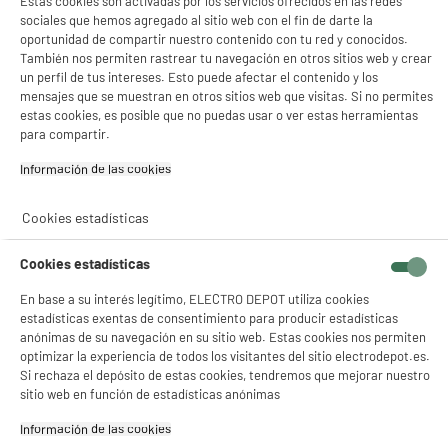
Estas cookies son activadas por los servicios ofrecidos en las redes
Características
sociales que hemos agregado al sitio web con el fin de darte la
oportunidad de compartir nuestro contenido con tu red y conocidos.
Marca
EDENWOOD
También nos permiten rastrear tu navegación en otros sitios web y crear
un perfil de tus intereses. Esto puede afectar el contenido y los
Tipo de producto
Batería de emergencia
mensajes que se muestran en otros sitios web que visitas. Si no permites
universal
estas cookies, es posible que no puedas usar o ver estas herramientas
para compartir.
Colores
Gris
Información de las cookies‎
Plus produit balisage
100% PRECIOS BAJOS
Cookies estadísticas
Capacidad de la batería
2 700
Características adicionales
Descubre nuestra Marca y
Cookies estadísticas
Productos Edenwood
En base a su interés legítimo, ELECTRO DEPOT utiliza cookies
Référence constructeur
27000 MaH NOIR BATTERIE
estadísticas exentas de consentimiento para producir estadísticas
EXTERNE
anónimas de su navegación en su sitio web. Estas cookies nos permiten
optimizar la experiencia de todos los visitantes del sitio electrodepot.es.
Peso neto
0,67kg
Si rechaza el depósito de estas cookies, tendremos que mejorar nuestro
sitio web en función de estadísticas anónimas
Nombre del fabricante,
ELECTRO DEPOT FRANCE
nombre de la empresa o marca
Información de las cookies‎
registrada