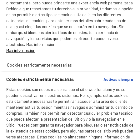
directamente, pero puede brindarte una experiencia web personalizada.
Debido a que respetamos tu derecho a la privacidad, te damos la opción
de no permitir ciertos tipos de cookies. Haz clic en las diferentes
categorías de cookies para obtener más detalles sobre cada una de
ellas, y así elegir las cookies que se colocarán en tu navegador. Sin
embargo, si bloqueas ciertos tipos de cookies, tu experiencia de
navegación y los servicios que podemos ofrecerte pueden verse
afectados. Más información
Más información
Cookies estrictamente necesarias
Cookies estrictamente necesarias
Activas siempre
Estas cookies son necesarias para que el sitio web funcione y no se
pueden desactivar en nuestros sistemas. Por ejemplo, estas cookies
BIENVENIDO a ELECTRO
Rechazar todas
estrictamente necesarias te permitirán acceder a tu área de cliente,
DEPOT
mantener activa tu sesión mientras navegas o administrar tu carrito de
compras. También nos permitirán detectar cualquier problema técnico
Con el fin de mejorar tu experiencia, y tras tu consentimiento, ELECTRO DEPOT
que pueda afectar la presentación del Sitio y / o la navegación en el
y sus socios utilizan cookies que procesan tus datos personales para:
Sitio. Puedes configurar tu navegador para bloquear o ser notificado de
- compartir contenido adaptado a tus preferencias
la existencia de estas cookies, pero algunas partes del sitio web pueden
- ofrecer publicidad y comunicaciones personalizadas
verse afectadas. Estas cookies no almacenan ninguna información de
- facilitar el intercambio de contenido en las redes sociales