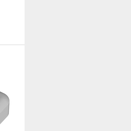
. También nos ayudan a identificar las páginas más / menos visitadas y a evaluar có
 web. Si no aceptas estas cookies, no seremos notificados de tu visita a nuestro sitio
 cookies‎
nalidad
en que el sitio ofrezca una mejor funcionalidad y personalización. Pueden ser esta
cuyos servicios hemos agregado a nuestras páginas. Si no permite estas cookies algu
ectamente.
 cookies‎
ias
blicitarios pueden establecer estas cookies en nuestro sitio web. Estas empresas pue
us intereses y proporcionarte publicidad relevante en otros sitios web. Si no permite e
nos dirigida.
 cookies‎
ociales