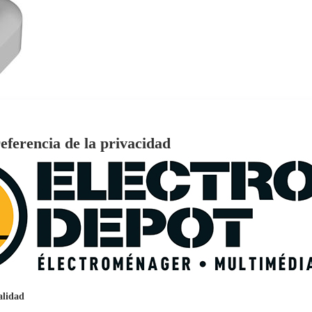
eferencia de la privacidad
€
96
159
Pago a
plazos
nción EcoTank EPSON ET-2861
alidad