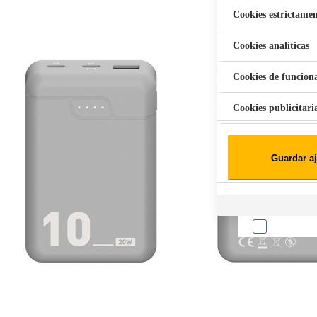
Cookies estrictamen
Cookies analíticas
Aspiradora Quitamanchas 450W VAL
Cookies de funcion
Cookies publicitari
Cookies de redes soc
Guardar aj
Cookies estadísticas
Lista de cooki
Sobre la confiden
Cuando visitas un s