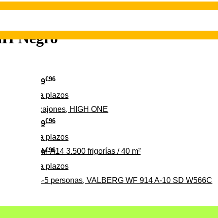
H Negro
€
96
139
Pago a
plazos
 clase D, 3 cajones, HIGH ONE
€
96
369
Pago a
plazos
€
96
ALBERG CLIM-A14 3.500 frigorías / 40 m²
279
Pago a
plazos
0%, ideal para 4-5 personas, VALBERG WF 914 A-10 SD W566C