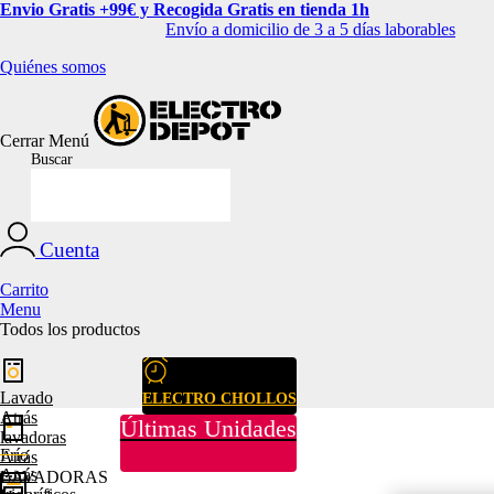
Envio Gratis +99€ y Recogida Gratis en tienda 1h
Envío a domicilio de 3 a 5 días laborables
Quiénes somos
Cerrar
Menú
Buscar
Cuenta
Carrito
Menu
Todos los productos
Lavado
ELECTRO CHOLLOS
Atrás
Últimas Unidades
lavadoras
Frío
Atrás
Atrás
LAVADORAS