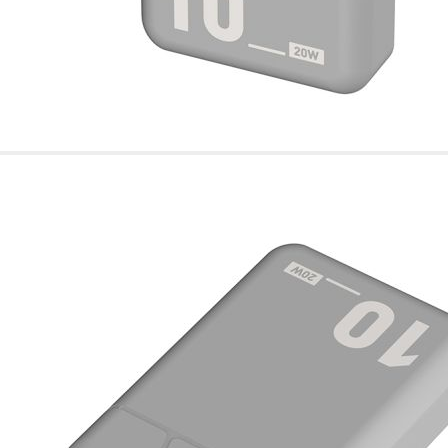
de nuestro sitio web
navegan por el sitio
Información de las
Cookies de funcio
Estas cookies permit
por terceras partes 
no funcionarán corr
Información de las
Cookies publicitar
Nuestros partners pu
crear un perfil de t
publicidad estará me
Información de las
Cookies de redes s