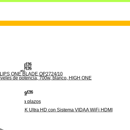
€
96
24
€
96
37
PHILIPS ONE BLADE QP2724/10
iveles de potencia, 700w, blanco, HIGH ONE
€
96
279
Pago a
plazos
HD-EL 4K Ultra HD con Sistema VIDAA WiFi HDMI