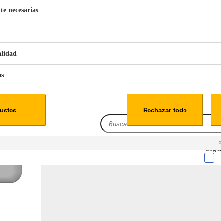
te necesarias
€
42
49
BERG 1,1L Limpia Sofás Alfombras Coche SP3
alidad
as
iales
ustes
Rechazar todo
es
Leg.I
cialidad
itio web, los datos pueden almacenarse o recuperarse de tu navegador, generalmente