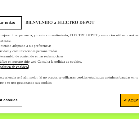
BIENVENIDO a ELECTRO DEPOT
ar todas
 mejorar tu experiencia, y tras tu consentimiento, ELECTRO DEPOT y sus socios utilizan cookies
les para:
ontenido adaptado a tus preferencias
licidad y comunicaciones personalizadas
 intercambio de contenido en las redes sociales
tráfico en nuestro sitio web Consulta la política de cookies.
política de cookies.
.
 experiencia será aún mejor. Si no acepta, se utilizarán cookies estadísticas anónimas basadas en t
te a su uso gestionando sus cookies.
ar cookies
✔ ACEP