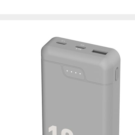
Esta información pue
que el sitio web fun
experiencia web pers
tipos de cookies. Ha
las cookies que se c
los servicios que p
Más información
Cookies estrictam
Estas cookies son ne
cookies estrictament
administrar tu carri
presentación del Sit
existencia de estas 
información de iden
Información de las
Cookies analíticas
Estas cookies nos pe