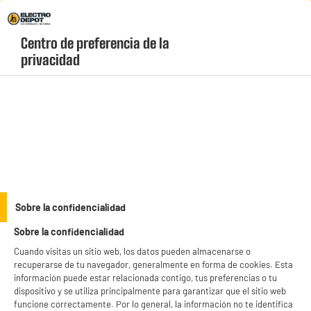
Envio Gratis +99€ y Recogida Gratis en tienda 1h
Centro de preferencia de la 
geolocation-header-icon-text
header-
Carrito
privacidad
Menú
login-
account
Powerbanks
Batería EDENWOOD 27.000 MaH Negro
Sobre la confidencialidad
Sobre la confidencialidad
Cuando visitas un sitio web, los datos pueden almacenarse o
recuperarse de tu navegador, generalmente en forma de cookies. Esta
información puede estar relacionada contigo, tus preferencias o tu
dispositivo y se utiliza principalmente para garantizar que el sitio web
funcione correctamente. Por lo general, la información no te identifica