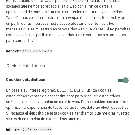
Estas cookies son activadas por los servicios ofrecidos en las redes
Nombre del fabricante,
ELECTRO DEPOT FRANCE
sociales que hemos agregado al sitio web con el fin de darte la
nombre de la empresa o marca
oportunidad de compartir nuestro contenido con tu red y conocidos.
registrada
También nos permiten rastrear tu navegación en otros sitios web y crear
un perfil de tus intereses. Esto puede afectar el contenido y los
Dirección de envio
1 ROUTE DE VENDEVILLE
mensajes que se muestran en otros sitios web que visitas. Si no permites
59155 FACHES THUMESNIL
estas cookies, es posible que no puedas usar o ver estas herramientas
para compartir.
correo electrónico
PRODUCTSUPPORT@CONTAC
T.ELECTRODEPOT.FR
Información de las cookies‎
Código del artículo
10002333
Cookies estadísticas
Cookies estadísticas
Necesitas más información ?
En base a su interés legítimo, ELECTRO DEPOT utiliza cookies
Descarga el ficha de producto
estadísticas exentas de consentimiento para producir estadísticas
anónimas de su navegación en su sitio web. Estas cookies nos permiten
optimizar la experiencia de todos los visitantes del sitio electrodepot.es.
Si rechaza el depósito de estas cookies, tendremos que mejorar nuestro
sitio web en función de estadísticas anónimas
Información de las cookies‎