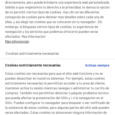
directamente, pero puede brindarte una experiencia web personalizada.
Debido a que respetamos tu derecho a la privacidad, te damos la opción
de no permitir ciertos tipos de cookies. Haz clic en las diferentes
categorías de cookies para obtener más detalles sobre cada una de
ellas, y así elegir las cookies que se colocarán en tu navegador. Sin
embargo, si bloqueas ciertos tipos de cookies, tu experiencia de
navegación y los servicios que podemos ofrecerte pueden verse
afectados. Más información
Más información
Cookies estrictamente necesarias
Cookies estrictamente necesarias
Activas siempre
BIENVENIDO a ELECTRO
Rechazar todas
Estas cookies son necesarias para que el sitio web funcione y no se
DEPOT
pueden desactivar en nuestros sistemas. Por ejemplo, estas cookies
estrictamente necesarias te permitirán acceder a tu área de cliente,
Con el fin de mejorar tu experiencia, y tras tu consentimiento, ELECTRO DEPOT
y sus socios utilizan cookies que procesan tus datos personales para:
mantener activa tu sesión mientras navegas o administrar tu carrito de
- compartir contenido adaptado a tus preferencias
compras. También nos permitirán detectar cualquier problema técnico
- ofrecer publicidad y comunicaciones personalizadas
que pueda afectar la presentación del Sitio y / o la navegación en el
- facilitar el intercambio de contenido en las redes sociales
Sitio. Puedes configurar tu navegador para bloquear o ser notificado de
- analizar el tráfico en nuestro sitio web Consulta la política de cookies.
la existencia de estas cookies, pero algunas partes del sitio web pueden
Consulta la política de cookies.
.
verse afectadas. Estas cookies no almacenan ninguna información de