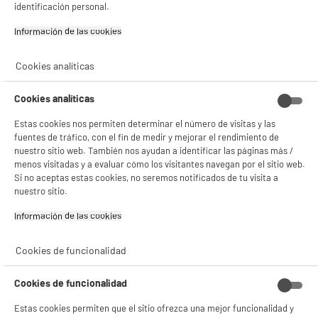
identificación personal.
Si aceptas, la experiencia será aún mejor. Si no acepta, se utilizarán cookies
estadísticas anónimas basadas en tu navegación. Puedes oponerte a su uso
Información de las cookies‎
gestionando sus cookies.
¡Buena visita!
Cookies analíticas
✔ ACEPTAR TODAS
Cookies analíticas
Gestionar cookies
Estas cookies nos permiten determinar el número de visitas y las
fuentes de tráfico, con el fin de medir y mejorar el rendimiento de
nuestro sitio web. También nos ayudan a identificar las páginas más /
product_anchor_characteristics
menos visitadas y a evaluar cómo los visitantes navegan por el sitio web.
Si no aceptas estas cookies, no seremos notificados de tu visita a
21
€
96
nuestro sitio.
Información de las cookies‎
Cookies de funcionalidad
Cookies de funcionalidad
Estas cookies permiten que el sitio ofrezca una mejor funcionalidad y