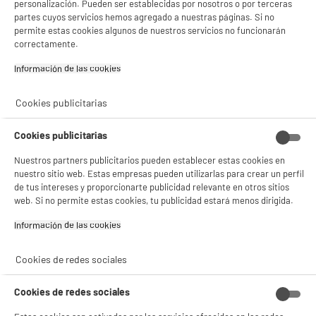
personalización. Pueden ser establecidas por nosotros o por terceras
partes cuyos servicios hemos agregado a nuestras páginas. Si no
permite estas cookies algunos de nuestros servicios no funcionarán
Garantía incluida :
3 años
correctamente.
Hasta
agosto 2029
Cambio por uno nuevo o por un cupón canjeable
Información de las cookies‎
Cookies publicitarias
Características
Cookies publicitarias
Marca
EDENWOOD
Nuestros partners publicitarios pueden establecer estas cookies en
Tipo de producto
Batería de emergencia
nuestro sitio web. Estas empresas pueden utilizarlas para crear un perfil
universal
de tus intereses y proporcionarte publicidad relevante en otros sitios
web. Si no permite estas cookies, tu publicidad estará menos dirigida.
Colores
Negro
Información de las cookies‎
Plus produit balisage
100% PRECIOS BAJOS
Référence constructeur
27000 MaH NOIR EXTERNE
Cookies de redes sociales
20W
Cookies de redes sociales
Peso neto
0,67kg