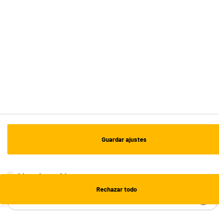
Recogida en 1h:
Gratuita
Envío a domicilio: 3 - 5 días laborables
ESTAMOS EN CONTACTO
¡DESCARGA NUESTRA APP!
¡SUSCRÍBETE A NUESTRA NEWSLETTER!
Guardar ajustes
OK
¡SÍGUENOS EN REDES!
Lista de cookies
Rechazar todo