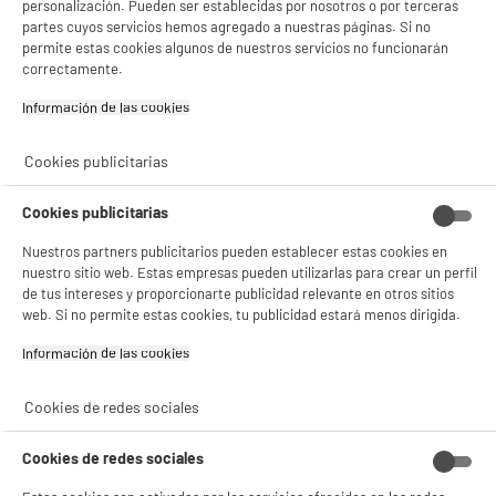
personalización. Pueden ser establecidas por nosotros o por terceras
Hasta
agosto 2029
partes cuyos servicios hemos agregado a nuestras páginas. Si no
permite estas cookies algunos de nuestros servicios no funcionarán
correctamente.
Características
Información de las cookies‎
Marca
APM
Cookies publicitarias
Tipo de producto
Batería de emergencia
universal
Cookies publicitarias
Colores
Negro
Nuestros partners publicitarios pueden establecer estas cookies en
nuestro sitio web. Estas empresas pueden utilizarlas para crear un perfil
Plus produit balisage
100% PRECIOS BAJOS
de tus intereses y proporcionarte publicidad relevante en otros sitios
web. Si no permite estas cookies, tu publicidad estará menos dirigida.
Référence constructeur
SOLAIRE 10 000 MAH
Información de las cookies‎
Peso neto
0,25kg
Nombre del fabricante,
SAS APM FRANCE
Cookies de redes sociales
nombre de la empresa o marca
registrada
Cookies de redes sociales
Dirección de envio
26 BOULEVARD DE