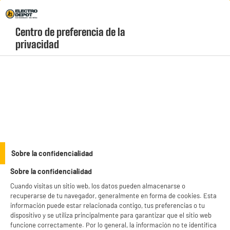
Envio Gratis +99€ y Recogida Gratis en tienda 1h
Centro de preferencia de la 
geolocation-header-icon-text
header-
Carrito
privacidad
Menú
login-
account
Powerbanks
ELECTROCHOLLOS
Sobre la confidencialidad
Power Bank Batería APM SOLAR 10 000 MAH
Sobre la confidencialidad
Cuando visitas un sitio web, los datos pueden almacenarse o
recuperarse de tu navegador, generalmente en forma de cookies. Esta
información puede estar relacionada contigo, tus preferencias o tu
dispositivo y se utiliza principalmente para garantizar que el sitio web
funcione correctamente. Por lo general, la información no te identifica