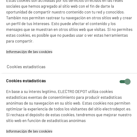
Estas cookies son activadas por los servicios ofrecidos en las redes
BEAUBOURG 77183 CROISSY-
sociales que hemos agregado al sitio web con el fin de darte la
BEAUBOURG
oportunidad de compartir nuestro contenido con tu red y conocidos.
También nos permiten rastrear tu navegación en otros sitios web y crear
correo electrónico
APM@APMFRANCE.COM
un perfil de tus intereses. Esto puede afectar el contenido y los
mensajes que se muestran en otros sitios web que visitas. Si no permites
Código del artículo
974862
estas cookies, es posible que no puedas usar o ver estas herramientas
para compartir.
Información de las cookies‎
Cookies estadísticas
Cookies estadísticas
En base a su interés legítimo, ELECTRO DEPOT utiliza cookies
estadísticas exentas de consentimiento para producir estadísticas
anónimas de su navegación en su sitio web. Estas cookies nos permiten
optimizar la experiencia de todos los visitantes del sitio electrodepot.es.
Si rechaza el depósito de estas cookies, tendremos que mejorar nuestro
sitio web en función de estadísticas anónimas
Información de las cookies‎