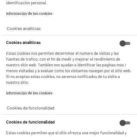
estadísticas anónimas basadas en tu navegación. Puedes oponerte a su uso
identificación personal.
product_anchor_characteristics
gestionando sus cookies.
¡Buena visita!
Información de las cookies‎
20
€
12
✔ ACEPTAR TODAS
Cookies analíticas
0
€
10
Cuyo
0
€
02
Cuyo
Gestionar cookies
0
€
02
Cuyo
Cookies analíticas
Estas cookies nos permiten determinar el número de visitas y las
fuentes de tráfico, con el fin de medir y mejorar el rendimiento de
nuestro sitio web. También nos ayudan a identificar las páginas más /
menos visitadas y a evaluar cómo los visitantes navegan por el sitio web.
Si no aceptas estas cookies, no seremos notificados de tu visita a
nuestro sitio.
Información de las cookies‎
Recogemos tu antiguo dispositivo
Cookies de funcionalidad
Recogemos
gratuitamente
tu antiguo
electrodoméstico.
Más información
Cookies de funcionalidad
Estas cookies permiten que el sitio ofrezca una mejor funcionalidad y
Garantía incluida :
3 años