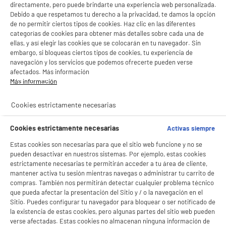
directamente, pero puede brindarte una experiencia web personalizada.
Debido a que respetamos tu derecho a la privacidad, te damos la opción
de no permitir ciertos tipos de cookies. Haz clic en las diferentes
categorías de cookies para obtener más detalles sobre cada una de
ellas, y así elegir las cookies que se colocarán en tu navegador. Sin
embargo, si bloqueas ciertos tipos de cookies, tu experiencia de
navegación y los servicios que podemos ofrecerte pueden verse
afectados. Más información
Más información
Cookies estrictamente necesarias
BIENVENIDO a ELECTRO
Rechazar todas
Cookies estrictamente necesarias
Activas siempre
DEPOT
Estas cookies son necesarias para que el sitio web funcione y no se
Con el fin de mejorar tu experiencia, y tras tu consentimiento, ELECTRO DEPOT
pueden desactivar en nuestros sistemas. Por ejemplo, estas cookies
y sus socios utilizan cookies que procesan tus datos personales para:
estrictamente necesarias te permitirán acceder a tu área de cliente,
- compartir contenido adaptado a tus preferencias
mantener activa tu sesión mientras navegas o administrar tu carrito de
- ofrecer publicidad y comunicaciones personalizadas
compras. También nos permitirán detectar cualquier problema técnico
- facilitar el intercambio de contenido en las redes sociales
que pueda afectar la presentación del Sitio y / o la navegación en el
- analizar el tráfico en nuestro sitio web Consulta la política de cookies.
Consulta la política de cookies.
.
Sitio. Puedes configurar tu navegador para bloquear o ser notificado de
la existencia de estas cookies, pero algunas partes del sitio web pueden
Si aceptas, la experiencia será aún mejor. Si no acepta, se utilizarán cookies
verse afectadas. Estas cookies no almacenan ninguna información de