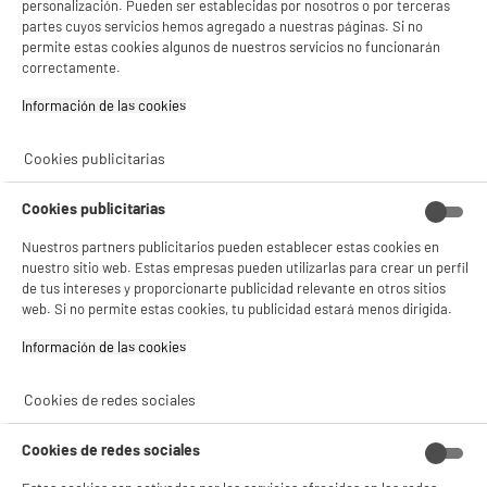
personalización. Pueden ser establecidas por nosotros o por terceras
BY ELECTRODEPOT
partes cuyos servicios hemos agregado a nuestras páginas. Si no
Tarj. Micro SD EDENWOOD 128Go + adapt
permite estas cookies algunos de nuestros servicios no funcionarán
BIENVENIDO a ELECTRO
Rechazar todas
correctamente.
Capacidad : 128 Go
Tipo : Tarjeta Micro SD
DEPOT
Información de las cookies‎
24
€
95
Con el fin de mejorar tu experiencia, y tras tu consentimiento, ELECTRO DEPOT
y sus socios utilizan cookies que procesan tus datos personales para:
Cookies publicitarias
- compartir contenido adaptado a tus preferencias
- ofrecer publicidad y comunicaciones personalizadas
★★★★★
★★★★★
- facilitar el intercambio de contenido en las redes sociales
Cookies publicitarias
4.4
/5
(
93
)
- analizar el tráfico en nuestro sitio web Consulta la política de cookies.
Consulta la política de cookies.
.
Nuestros partners publicitarios pueden establecer estas cookies en
compare_product
nuestro sitio web. Estas empresas pueden utilizarlas para crear un perfil
Si aceptas, la experiencia será aún mejor. Si no acepta, se utilizarán cookies
de tus intereses y proporcionarte publicidad relevante en otros sitios
estadísticas anónimas basadas en tu navegación. Puedes oponerte a su uso
web. Si no permite estas cookies, tu publicidad estará menos dirigida.
gestionando sus cookies.
¡Buena visita!
REACONDICIONADO
Información de las cookies‎
Memoria USB SANDISK Cruzer de 128 GB
✔ ACEPTAR TODAS
reacondicionada
Cookies de redes sociales
Capacidad : 128 Go
Gestionar cookies
Tipo : Memoria USB 2.0
Cookies de redes sociales
17
€
96