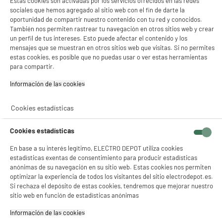
Estas cookies son activadas por los servicios ofrecidos en las redes
★★★★★
★★★★★
sociales que hemos agregado al sitio web con el fin de darte la
oportunidad de compartir nuestro contenido con tu red y conocidos.
4.8
/5
(
5
)
También nos permiten rastrear tu navegación en otros sitios web y crear
un perfil de tus intereses. Esto puede afectar el contenido y los
compare_product
mensajes que se muestran en otros sitios web que visitas. Si no permites
estas cookies, es posible que no puedas usar o ver estas herramientas
para compartir.
PRECIO IMBATIBLE
Información de las cookies‎
Memoria USB HIGH ONE 16Go
Capacidad : 16 Go
Cookies estadísticas
Tipo : Memoria USB 2.0
5
€
96
Cookies estadísticas
En base a su interés legítimo, ELECTRO DEPOT utiliza cookies
★★★★★
★★★★★
estadísticas exentas de consentimiento para producir estadísticas
anónimas de su navegación en su sitio web. Estas cookies nos permiten
4.6
/5
(
39
)
optimizar la experiencia de todos los visitantes del sitio electrodepot.es.
Si rechaza el depósito de estas cookies, tendremos que mejorar nuestro
compare_product
sitio web en función de estadísticas anónimas
Información de las cookies‎