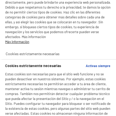
directamente, pero puede brindarte una experiencia web personalizada.
Debido a que respetamos tu derecho a la privacidad, te damos la opción
ENVÍO GRATUITO
de no permitir ciertos tipos de cookies. Haz clic en las diferentes
categorías de cookies para obtener más detalles sobre cada una de
Disco duro INTENSO 4Tb - HDD 3.0
ellas, y así elegir las cookies que se colocarán en tu navegador. Sin
Capacidad : 4 To
embargo, si bloqueas ciertos tipos de cookies, tu experiencia de
Tipo : HDD (mecánico)
navegación y los servicios que podemos ofrecerte pueden verse
129
€
96
afectados. Más información
Más información
Pago a
plazos
★★★★★
★★★★★
Cookies estrictamente necesarias
5
/5
(
12
)
Cookies estrictamente necesarias
Activas siempre
compare_product
Estas cookies son necesarias para que el sitio web funcione y no se
pueden desactivar en nuestros sistemas. Por ejemplo, estas cookies
estrictamente necesarias te permitirán acceder a tu área de cliente,
mantener activa tu sesión mientras navegas o administrar tu carrito de
compras. También nos permitirán detectar cualquier problema técnico
Disco duro SEAGATE EXPANSION 5Tb USB 3.0
que pueda afectar la presentación del Sitio y / o la navegación en el
Capacidad : 5 To
Sitio. Puedes configurar tu navegador para bloquear o ser notificado de
Tipo : HDD (mecánico)
la existencia de estas cookies, pero algunas partes del sitio web pueden
149
€
96
verse afectadas. Estas cookies no almacenan ninguna información de