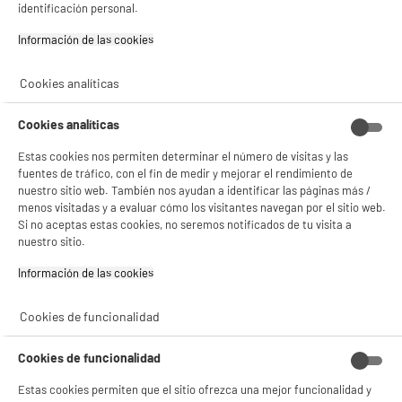
identificación personal.
★★★★★
★★★★★
Pago a
plazos
4.4
/5
(
70
)
Información de las cookies‎
compare_product
Cookies analíticas
Cookies analíticas
Estas cookies nos permiten determinar el número de visitas y las
BY ELECTRODEPOT
fuentes de tráfico, con el fin de medir y mejorar el rendimiento de
Pack de 3 memorias USB EDENWOOD 64 GB 3.0 -
nuestro sitio web. También nos ayudan a identificar las páginas más /
TOTAL 192 GB
menos visitadas y a evaluar cómo los visitantes navegan por el sitio web.
Capacidad : 64 Go
Si no aceptas estas cookies, no seremos notificados de tu visita a
Tipo : Memoria USB 3.0
nuestro sitio.
29
€
96
Información de las cookies‎
★★★★★
★★★★★
4.3
/5
(
16
)
Cookies de funcionalidad
compare_product
Cookies de funcionalidad
Estas cookies permiten que el sitio ofrezca una mejor funcionalidad y