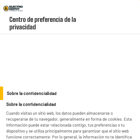
Envio Gratis +99€ y Recogida Gratis en tienda 1h
Centro de preferencia de la 
geolocation-header-icon-text
header-
Carrito
privacidad
Menú
login-
account
Almacenamiento
(29 produits)
Encuentra las mejores
impresoras baratas
en Electro Depot y ahorra en cada
página que imprimas desde casa o la oficina. Descubre impresoras multifunción a
color, modelos láser de alta velocidad e impresoras Wi-Fi para imprimir
see_more_label
Sobre la confidencialidad
directamente desde tu móvil con marcas líderes como HP, Canon o Epson.
¡Llévate tu "Electrochollo" hoy mismo!
Sobre la confidencialidad
productItem_availability_txt-
productItem__availability-
Cuando visitas un sitio web, los datos pueden almacenarse o
current-store
change-btn
recuperarse de tu navegador, generalmente en forma de cookies. Esta
LEGANÉS, MADRID
información puede estar relacionada contigo, tus preferencias o tu
dispositivo y se utiliza principalmente para garantizar que el sitio web
product_list_sticky_button_Filter
product_list_stic
funcione correctamente. Por lo general, la información no te identifica