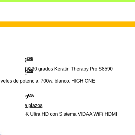
€
96
29
erámica 160/230 grados Keratin Therapy Pro S8590
€
96
37
iveles de potencia, 700w, blanco, HIGH ONE
€
96
279
Pago a
plazos
HD-EL 4K Ultra HD con Sistema VIDAA WiFi HDMI