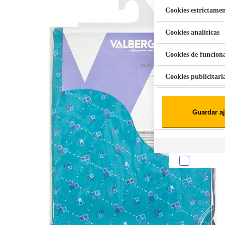
Cookies estrictamen
Cookies analíticas
Aspiradora Quitamanchas 450W VAL
Cookies de funcion
Cookies publicitari
Cookies de redes soc
Guardar aj
Cookies estadísticas
Lista de cooki
Sobre la confiden
Cuando visitas un s