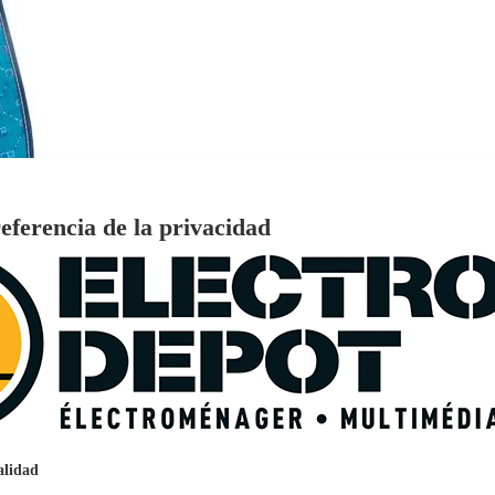
eferencia de la privacidad
€
96
159
Pago a
plazos
nción EcoTank EPSON ET-2861
alidad