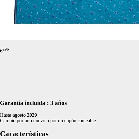
de nuestro sitio web
navegan por el sitio
Información de las
Cookies de funcio
Estas cookies permit
€
96
6
por terceras partes 
no funcionarán corr
Información de las
Cookies publicitar
Nuestros partners pu
Garantía incluida :
3 años
crear un perfil de t
publicidad estará me
Hasta
agosto 2029
Información de las
Cambio por uno nuevo o por un cupón canjeable
Características
Cookies de redes s