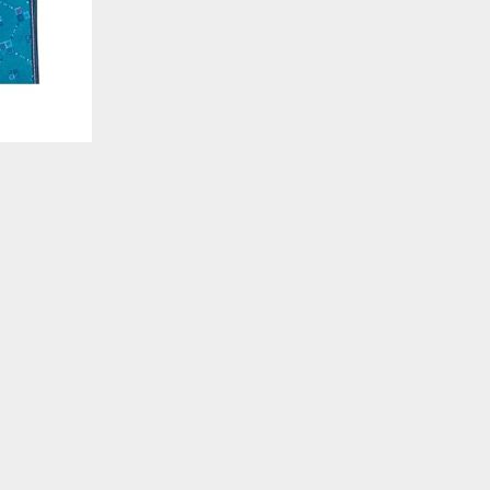
. También nos ayudan a identificar las páginas más / menos visitadas y a evaluar có
 web. Si no aceptas estas cookies, no seremos notificados de tu visita a nuestro sitio
 cookies‎
nalidad
en que el sitio ofrezca una mejor funcionalidad y personalización. Pueden ser esta
cuyos servicios hemos agregado a nuestras páginas. Si no permite estas cookies algu
ectamente.
 cookies‎
ias
blicitarios pueden establecer estas cookies en nuestro sitio web. Estas empresas pue
us intereses y proporcionarte publicidad relevante en otros sitios web. Si no permite e
nos dirigida.
 cookies‎
ociales