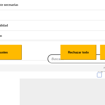
te necesarias
€
42
49
BERG 1,1L Limpia Sofás Alfombras Coche SP3
alidad
as
iales
ustes
Rechazar todo
es
Leg.I
cialidad
itio web, los datos pueden almacenarse o recuperarse de tu navegador, generalmente