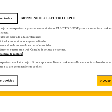
BIENVENIDO a ELECTRO DEPOT
ar todas
 mejorar tu experiencia, y tras tu consentimiento, ELECTRO DEPOT y sus socios utilizan cookies
les para:
ontenido adaptado a tus preferencias
licidad y comunicaciones personalizadas
 intercambio de contenido en las redes sociales
tráfico en nuestro sitio web Consulta la política de cookies.
política de cookies.
.
 experiencia será aún mejor. Si no acepta, se utilizarán cookies estadísticas anónimas basadas en t
te a su uso gestionando sus cookies.
ar cookies
✔ ACEP