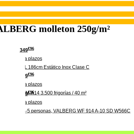
VALBERG molleton 250g/m²
€
96
349
Pago a
plazos
 315 C 315L 186cm Estático Inox Clase C
€
96
369
Pago a
plazos
€
96
ALBERG CLIM-A14 3.500 frigorías / 40 m²
279
Pago a
plazos
0%, ideal para 4-5 personas, VALBERG WF 914 A-10 SD W566C