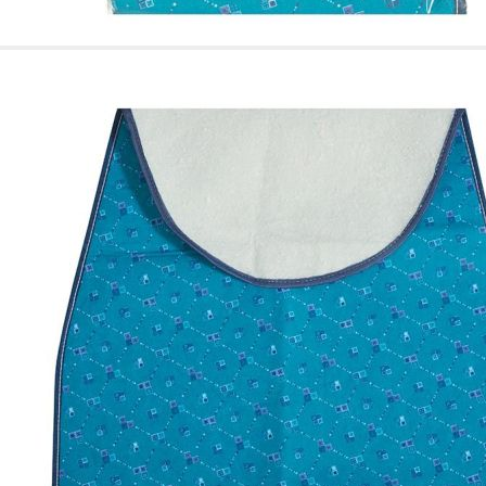
Esta información pue
que el sitio web fun
experiencia web pers
tipos de cookies. Ha
las cookies que se c
los servicios que p
Más información
Cookies estrictam
Estas cookies son ne
cookies estrictament
administrar tu carri
presentación del Sit
existencia de estas 
información de iden
Información de las
Cookies analíticas
Estas cookies nos pe