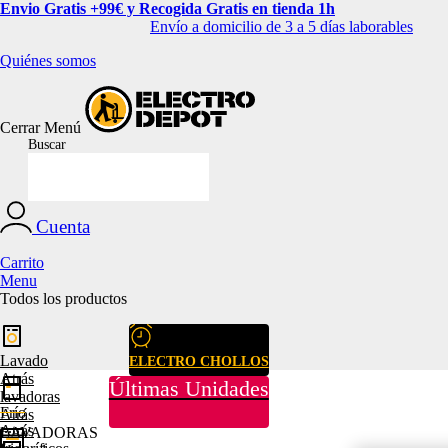
Envio Gratis +99€ y Recogida Gratis en tienda 1h
Envío a domicilio de 3 a 5 días laborables
Quiénes somos
Cerrar
Menú
Buscar
Cuenta
Carrito
Menu
Todos los productos
Lavado
ELECTRO CHOLLOS
Atrás
Últimas Unidades
lavadoras
Frío
Atrás
Atrás
LAVADORAS