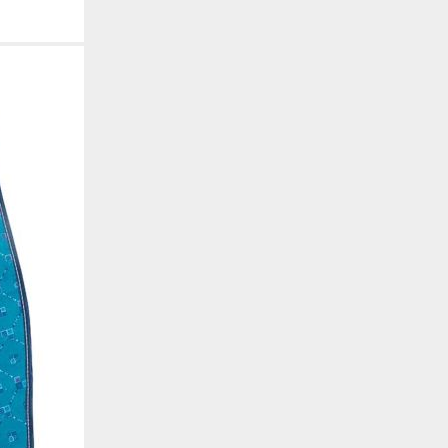
de estar relacionada contigo, tus preferencias o tu dispositivo y se utiliza princip
cione correctamente. Por lo general, la información no te identifica directamente, p
onalizada. Debido a que respetamos tu derecho a la privacidad, te damos la opción 
z clic en las diferentes categorías de cookies para obtener más detalles sobre cada un
olocarán en tu navegador. Sin embargo, si bloqueas ciertos tipos de cookies, tu ex
odemos ofrecerte pueden verse afectados. Más información
ente necesarias
cesarias para que el sitio web funcione y no se pueden desactivar en nuestros siste
e necesarias te permitirán acceder a tu área de cliente, mantener activa tu sesión m
to de compras. También nos permitirán detectar cualquier problema técnico que pued
io y / o la navegación en el Sitio. Puedes configurar tu navegador para bloquear o se
cookies, pero algunas partes del sitio web pueden verse afectadas. Estas cookies n
tificación personal.
 cookies‎
rmiten determinar el número de visitas y las fuentes de tráfico, con el fin de medir