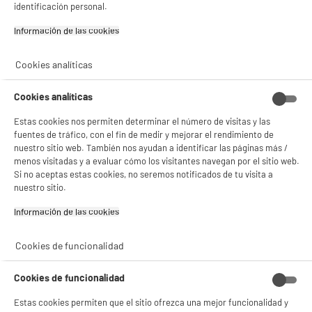
identificación personal.
BIENVENIDO a ELECTRO
Rechazar todas
Información de las cookies‎
DEPOT
Cookies analíticas
Con el fin de mejorar tu experiencia, y tras tu consentimiento, ELECTRO DEPOT
y sus socios utilizan cookies que procesan tus datos personales para:
- compartir contenido adaptado a tus preferencias
Cookies analíticas
- ofrecer publicidad y comunicaciones personalizadas
- facilitar el intercambio de contenido en las redes sociales
Estas cookies nos permiten determinar el número de visitas y las
- analizar el tráfico en nuestro sitio web Consulta la política de cookies.
fuentes de tráfico, con el fin de medir y mejorar el rendimiento de
Consulta la política de cookies.
.
nuestro sitio web. También nos ayudan a identificar las páginas más /
Si aceptas, la experiencia será aún mejor. Si no acepta, se utilizarán cookies
menos visitadas y a evaluar cómo los visitantes navegan por el sitio web.
estadísticas anónimas basadas en tu navegación. Puedes oponerte a su uso
Si no aceptas estas cookies, no seremos notificados de tu visita a
gestionando sus cookies.
nuestro sitio.
¡Buena visita!
Información de las cookies‎
✔ ACEPTAR TODAS
Cookies de funcionalidad
Gestionar cookies
Cookies de funcionalidad
Estas cookies permiten que el sitio ofrezca una mejor funcionalidad y