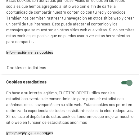
Estas cookies son activadas por los servicios ofrecidos en las redes
NO INCLUIDO
EXPLANATION-
sociales que hemos agregado al sitio web con el fin de darte la
TEXT
oportunidad de compartir nuestro contenido con tu red y conocidos.
También nos permiten rastrear tu navegación en otros sitios web y crear
Recogemos tu antiguo dispositivo
un perfil de tus intereses. Esto puede afectar el contenido y los
Recogemos
gratuitamente
tu antiguo
mensajes que se muestran en otros sitios web que visitas. Si no permites
electrodoméstico.
estas cookies, es posible que no puedas usar o ver estas herramientas
Más información
para compartir.
Información de las cookies‎
Garantía incluida :
3 años
Hasta
agosto 2029
Cookies estadísticas
Características
Cookies estadísticas
En base a su interés legítimo, ELECTRO DEPOT utiliza cookies
Marca
XIAOMI
estadísticas exentas de consentimiento para producir estadísticas
anónimas de su navegación en su sitio web. Estas cookies nos permiten
Condición
Nuevo
optimizar la experiencia de todos los visitantes del sitio electrodepot.es.
Año de comercialización
2025
Si rechaza el depósito de estas cookies, tendremos que mejorar nuestro
sitio web en función de estadísticas anónimas
Tamaño de pantalla
11"
Información de las cookies‎
Tamaño pantalla en cm
27,94cm