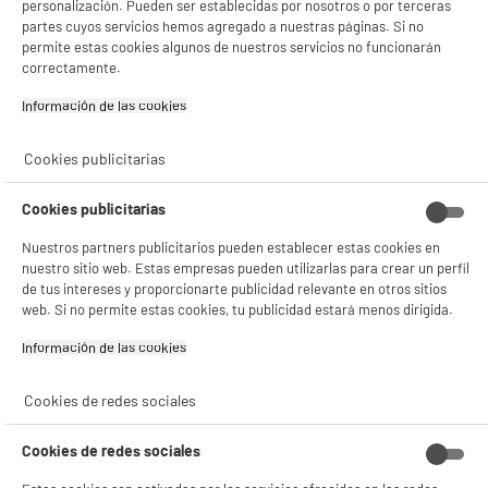
personalización. Pueden ser establecidas por nosotros o por terceras
product_anchor_characteristics
partes cuyos servicios hemos agregado a nuestras páginas. Si no
permite estas cookies algunos de nuestros servicios no funcionarán
correctamente.
159
€
96
Información de las cookies‎
0
€
24
Cuyo
0
€
10
Cuyo
3
€
81
Cuyo
Cookies publicitarias
Cookies publicitarias
Nuestros partners publicitarios pueden establecer estas cookies en
nuestro sitio web. Estas empresas pueden utilizarlas para crear un perfil
de tus intereses y proporcionarte publicidad relevante en otros sitios
web. Si no permite estas cookies, tu publicidad estará menos dirigida.
Información de las cookies‎
10,2-18
Cookies de redes sociales
W
USB PD
Cookies de redes sociales
CARGADOR
USB-