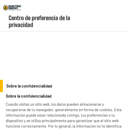
Envio Gratis +99€ y Recogida Gratis en tienda 1h
Centro de preferencia de la 
geolocation-header-icon-text
header-
Carrito
privacidad
Menú
login-
account
Tablets
Tablet XIAOMI 11" REDMIPAD2 4/128 Gris
Sobre la confidencialidad
Sobre la confidencialidad
Cuando visitas un sitio web, los datos pueden almacenarse o
recuperarse de tu navegador, generalmente en forma de cookies. Esta
información puede estar relacionada contigo, tus preferencias o tu
dispositivo y se utiliza principalmente para garantizar que el sitio web
funcione correctamente. Por lo general, la información no te identifica