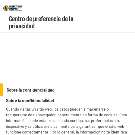
Envio Gratis +99€ y Recogida Gratis en tienda 1h
Centro de preferencia de la 
geolocation-header-icon-text
header-
Carrito
privacidad
Menú
login-
account
Simulación Gaming
(4 produits)
Sobre la confidencialidad
Sobre la confidencialidad
Consolas y Monitores
gaming
Cuando visitas un sitio web, los datos pueden almacenarse o
recuperarse de tu navegador, generalmente en forma de cookies. Esta
Sillas y Escritorios
información puede estar relacionada contigo, tus preferencias o tu
gaming
dispositivo y se utiliza principalmente para garantizar que el sitio web
funcione correctamente. Por lo general, la información no te identifica
Simuladores