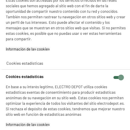
Estas cookies son activadas por los servicios ofrecidos en las redes
compare_product
sociales que hemos agregado al sitio web con el fin de darte la
oportunidad de compartir nuestro contenido con tu red y conocidos.
También nos permiten rastrear tu navegación en otros sitios web y crear
un perfil de tus intereses. Esto puede afectar el contenido y los
mensajes que se muestran en otros sitios web que visitas. Si no permites
estas cookies, es posible que no puedas usar o ver estas herramientas
NO SOLO TENEMOS LOS MEJORES PRECIOS
para compartir.
Información de las cookies‎
GARANTÍAS
101.669 opiniones
PAGO SEGURO
autentificadas por
ELECTRO DEPOT
Cookies estadísticas
★★★★★
★★★★★
Cookies estadísticas
4,26
En base a su interés legítimo, ELECTRO DEPOT utiliza cookies
SERVICIO POST VENTA
ATENCIÓN AL CLIENTE
PREGUNTAS /
estadísticas exentas de consentimiento para producir estadísticas
RESPUESTAS
anónimas de su navegación en su sitio web. Estas cookies nos permiten
optimizar la experiencia de todos los visitantes del sitio electrodepot.es.
Si rechaza el depósito de estas cookies, tendremos que mejorar nuestro
sitio web en función de estadísticas anónimas
Información de las cookies‎