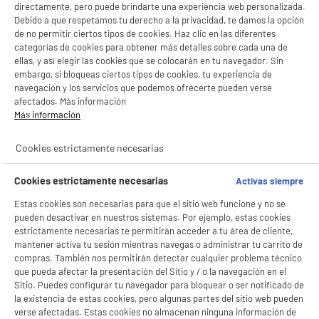
gaming
directamente, pero puede brindarte una experiencia web personalizada.
BIENVENIDO a ELECTRO
Rechazar todas
Debido a que respetamos tu derecho a la privacidad, te damos la opción
Periféricos y Accesorios
de no permitir ciertos tipos de cookies. Haz clic en las diferentes
gaming
DEPOT
categorías de cookies para obtener más detalles sobre cada una de
ellas, y así elegir las cookies que se colocarán en tu navegador. Sin
Con el fin de mejorar tu experiencia, y tras tu consentimiento, ELECTRO DEPOT
y sus socios utilizan cookies que procesan tus datos personales para:
productItem_availability_txt-
embargo, si bloqueas ciertos tipos de cookies, tu experiencia de
productItem__availability-
current-store
- compartir contenido adaptado a tus preferencias
navegación y los servicios que podemos ofrecerte pueden verse
change-btn
- ofrecer publicidad y comunicaciones personalizadas
LEGANÉS, MADRID
afectados. Más información
- facilitar el intercambio de contenido en las redes sociales
Más información
- analizar el tráfico en nuestro sitio web Consulta la política de cookies.
product_list_sticky_button_Filter
product_list_stic
Consulta la política de cookies.
.
Cookies estrictamente necesarias
Si aceptas, la experiencia será aún mejor. Si no acepta, se utilizarán cookies
estadísticas anónimas basadas en tu navegación. Puedes oponerte a su uso
PRECIO IMBATIBLE
Cookies estrictamente necesarias
Activas siempre
gestionando sus cookies.
Volante SUBSONIC SV200 para Nintendo Switch,
¡Buena visita!
Estas cookies son necesarias para que el sitio web funcione y no se
PC, Xbox One X/S y PS4
pueden desactivar en nuestros sistemas. Por ejemplo, estas cookies
Compatibilidad : Ordenador
✔ ACEPTAR TODAS
estrictamente necesarias te permitirán acceder a tu área de cliente,
Personal,Playstation 3,Playstation 4,Switch
2,Switch,Xbox
mantener activa tu sesión mientras navegas o administrar tu carrito de
Gestionar cookies
compras. También nos permitirán detectar cualquier problema técnico
39
€
96
que pueda afectar la presentación del Sitio y / o la navegación en el
★★★★★
★★★★★
Sitio. Puedes configurar tu navegador para bloquear o ser notificado de
la existencia de estas cookies, pero algunas partes del sitio web pueden
4.2
/5
(
35
)
verse afectadas. Estas cookies no almacenan ninguna información de