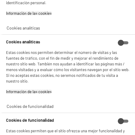
identificación personal.
compare_product
Información de las cookies‎
Cookies analíticas
ELECTROCHOLLOS
Palanca de cambios THRUSTMASTER TH8S
Cookies analíticas
Compatibilidad : Ordenador Personal,Ps5
Delgada,Playstation 4,Playstation 5,Xbox
Estas cookies nos permiten determinar el número de visitas y las
59
€
94
fuentes de tráfico, con el fin de medir y mejorar el rendimiento de
nuestro sitio web. También nos ayudan a identificar las páginas más /
menos visitadas y a evaluar cómo los visitantes navegan por el sitio web.
★★★★★
★★★★★
Si no aceptas estas cookies, no seremos notificados de tu visita a
4.8
/5
(
5
)
nuestro sitio.
Información de las cookies‎
compare_product
Cookies de funcionalidad
ELECTROCHOLLOS
Cookies de funcionalidad
Maquina Arcade AMSTRAD Retrogame Monster
Número de jugadores : 2
Estas cookies permiten que el sitio ofrezca una mejor funcionalidad y