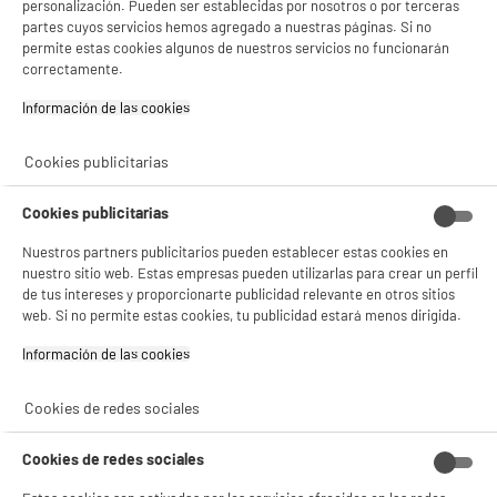
personalización. Pueden ser establecidas por nosotros o por terceras
Número de juegos incluidos : 2774
partes cuyos servicios hemos agregado a nuestras páginas. Si no
Visualización : LCD
permite estas cookies algunos de nuestros servicios no funcionarán
469
€
94
correctamente.
Pago a
plazos
★★★★★
★★★★★
Información de las cookies‎
4.4
/5
(
14
)
Cookies publicitarias
compare_product
Cookies publicitarias
Nuestros partners publicitarios pueden establecer estas cookies en
ELECTROCHOLLOS
nuestro sitio web. Estas empresas pueden utilizarlas para crear un perfil
Volante THRUSTMASTER T248 para XBOX/PC
de tus intereses y proporcionarte publicidad relevante en otros sitios
web. Si no permite estas cookies, tu publicidad estará menos dirigida.
Compatibilidad : Ordenador Personal,Xbox
289
€
94
Información de las cookies‎
Pago a
plazos
Cookies de redes sociales
★★★★★
★★★★★
Cookies de redes sociales
4.8
/5
(
4
)