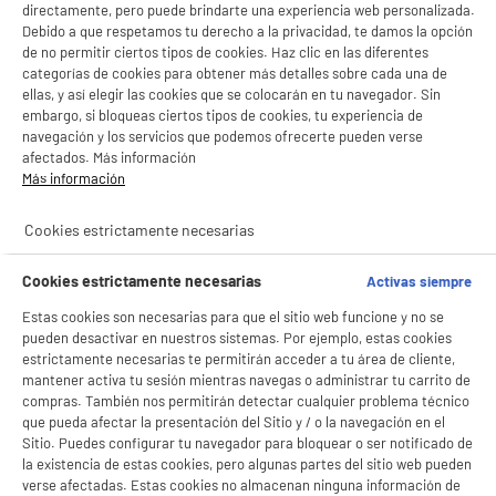
directamente, pero puede brindarte una experiencia web personalizada.
Debido a que respetamos tu derecho a la privacidad, te damos la opción
de no permitir ciertos tipos de cookies. Haz clic en las diferentes
categorías de cookies para obtener más detalles sobre cada una de
ellas, y así elegir las cookies que se colocarán en tu navegador. Sin
Vuelta al cole
Vuelta al hogar
embargo, si bloqueas ciertos tipos de cookies, tu experiencia de
navegación y los servicios que podemos ofrecerte pueden verse
Equipa tu hogar por - de
Productos
599€
Reacondicionados
afectados. Más información
Más información
productItem_availability_txt-
productItem__availability-
current-store
change-btn
Cookies estrictamente necesarias
LEGANÉS, MADRID
product_list_sticky_button_Filter
product_list_stic
Cookies estrictamente necesarias
Activas siempre
Estas cookies son necesarias para que el sitio web funcione y no se
pueden desactivar en nuestros sistemas. Por ejemplo, estas cookies
PRECIO IMBATIBLE
estrictamente necesarias te permitirán acceder a tu área de cliente,
Robot amasadora VALBERG VB-KM842WH 800W
mantener activa tu sesión mientras navegas o administrar tu carrito de
4,2L
compras. También nos permitirán detectar cualquier problema técnico
que pueda afectar la presentación del Sitio y / o la navegación en el
especificaciones : 800 W, 6 velocidades,
Función Pulse
Sitio. Puedes configurar tu navegador para bloquear o ser notificado de
la existencia de estas cookies, pero algunas partes del sitio web pueden
Bol : 4,2 l
verse afectadas. Estas cookies no almacenan ninguna información de
Accesorios : Kit reposteria