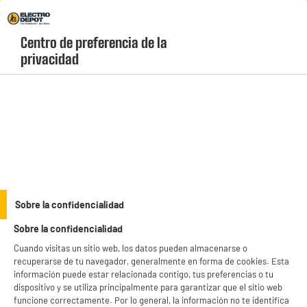
Envio Gratis +99€ y Recogida Gratis en tienda 1h
Centro de preferencia de la 
geolocation-header-icon-text
header-
Carrito
privacidad
Menú
login-
account
Vuelta a los precios bajos
(53 produits)
Sobre la confidencialidad
Sobre la confidencialidad
Cuando visitas un sitio web, los datos pueden almacenarse o
recuperarse de tu navegador, generalmente en forma de cookies. Esta
información puede estar relacionada contigo, tus preferencias o tu
dispositivo y se utiliza principalmente para garantizar que el sitio web
funcione correctamente. Por lo general, la información no te identifica