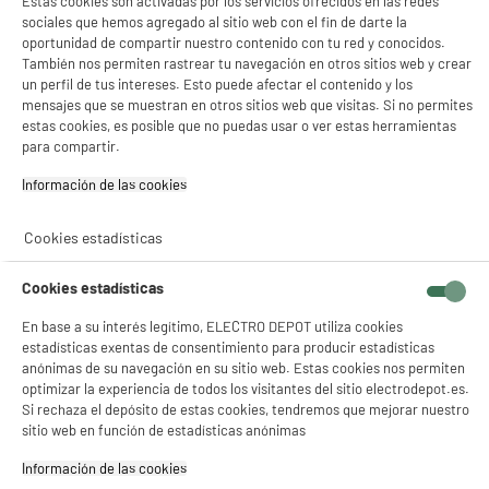
Estas cookies son activadas por los servicios ofrecidos en las redes
Gestionar cookies
sociales que hemos agregado al sitio web con el fin de darte la
★★★★★
★★★★★
oportunidad de compartir nuestro contenido con tu red y conocidos.
También nos permiten rastrear tu navegación en otros sitios web y crear
4.6
/5
(
110
)
un perfil de tus intereses. Esto puede afectar el contenido y los
mensajes que se muestran en otros sitios web que visitas. Si no permites
compare_product
estas cookies, es posible que no puedas usar o ver estas herramientas
para compartir.
Información de las cookies‎
Impresora Multifunción EcoTank EPSON ET-2861
Cookies estadísticas
Más productos :
Wifi : Sí
Cookies estadísticas
dúplex automático : No
159
€
96
En base a su interés legítimo, ELECTRO DEPOT utiliza cookies
★★★★★
★★★★★
estadísticas exentas de consentimiento para producir estadísticas
4.5
/5
(
186
)
Pago a
plazos
anónimas de su navegación en su sitio web. Estas cookies nos permiten
optimizar la experiencia de todos los visitantes del sitio electrodepot.es.
compare_product
Si rechaza el depósito de estas cookies, tendremos que mejorar nuestro
sitio web en función de estadísticas anónimas
Información de las cookies‎