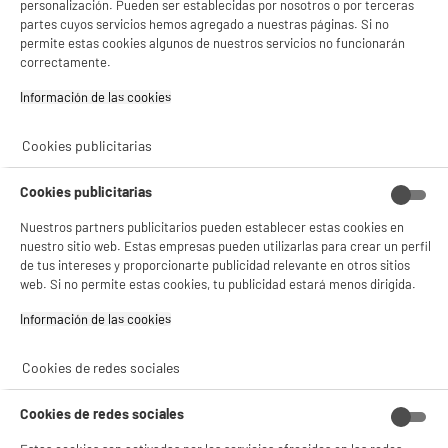
personalización. Pueden ser establecidas por nosotros o por terceras
partes cuyos servicios hemos agregado a nuestras páginas. Si no
BY ELECTRODEPOT
permite estas cookies algunos de nuestros servicios no funcionarán
Batidora Mano Cosylife CL-SHB600SSX 600 W
correctamente.
Inox/Negro - Accesorios Incluidos
Información de las cookies‎
Potencia (W) : 600 W
Número de velocidades : 2
BIENVENIDO a ELECTRO
Rechazar todas
Cookies publicitarias
24
€
96
DEPOT
★★★★★
★★★★★
Cookies publicitarias
Con el fin de mejorar tu experiencia, y tras tu consentimiento, ELECTRO DEPOT
y sus socios utilizan cookies que procesan tus datos personales para:
4.3
/5
(
321
)
- compartir contenido adaptado a tus preferencias
Nuestros partners publicitarios pueden establecer estas cookies en
- ofrecer publicidad y comunicaciones personalizadas
nuestro sitio web. Estas empresas pueden utilizarlas para crear un perfil
compare_product
- facilitar el intercambio de contenido en las redes sociales
de tus intereses y proporcionarte publicidad relevante en otros sitios
- analizar el tráfico en nuestro sitio web Consulta la política de cookies.
web. Si no permite estas cookies, tu publicidad estará menos dirigida.
Consulta la política de cookies.
.
Información de las cookies‎
Si aceptas, la experiencia será aún mejor. Si no acepta, se utilizarán cookies
BY ELECTRODEPOT
estadísticas anónimas basadas en tu navegación. Puedes oponerte a su uso
Batidora de vaso COSYLIFE CL-BL1015SM
gestionando sus cookies.
Cookies de redes sociales
¡Buena visita!
Tipo : Licuadora alta velocidad
Potencia : 1000 W
Cookies de redes sociales
✔ ACEPTAR TODAS
39
€
96