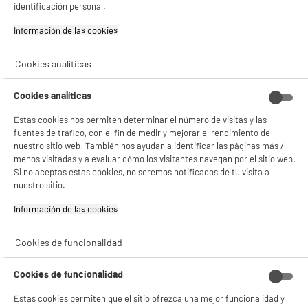
identificación personal.
49
€
96
★★★★★
★★★★★
Información de las cookies‎
4.3
/5
(
96
)
compare_product
Cookies analíticas
Cookies analíticas
Estas cookies nos permiten determinar el número de visitas y las
fuentes de tráfico, con el fin de medir y mejorar el rendimiento de
Cámara de Seguridad EZVIZ H8C Exterior
nuestro sitio web. También nos ayudan a identificar las páginas más /
Motorizada 1080p
menos visitadas y a evaluar cómo los visitantes navegan por el sitio web.
Si no aceptas estas cookies, no seremos notificados de tu visita a
Tipo : Exterior
nuestro sitio.
Resolución : FHD
Alimentación : Red Eléctrica
Información de las cookies‎
★★★★★
★★★★★
44
€
96
4.7
/5
(
144
)
Cookies de funcionalidad
compare_product
Cookies de funcionalidad
Estas cookies permiten que el sitio ofrezca una mejor funcionalidad y