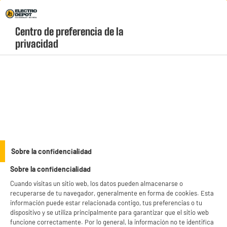
Envio Gratis +99€ y Recogida Gratis en tienda 1h
Centro de preferencia de la 
geolocation-header-icon-text
header-
Carrito
privacidad
Menú
login-
account
Alargadores y bases
Alargador EUROBRIC PROLONGACIÓN 5M
Sobre la confidencialidad
Sobre la confidencialidad
Cuando visitas un sitio web, los datos pueden almacenarse o
recuperarse de tu navegador, generalmente en forma de cookies. Esta
información puede estar relacionada contigo, tus preferencias o tu
dispositivo y se utiliza principalmente para garantizar que el sitio web
funcione correctamente. Por lo general, la información no te identifica