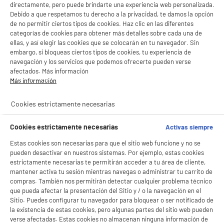
directamente, pero puede brindarte una experiencia web personalizada.
Debido a que respetamos tu derecho a la privacidad, te damos la opción
de no permitir ciertos tipos de cookies. Haz clic en las diferentes
categorías de cookies para obtener más detalles sobre cada una de
ellas, y así elegir las cookies que se colocarán en tu navegador. Sin
embargo, si bloqueas ciertos tipos de cookies, tu experiencia de
navegación y los servicios que podemos ofrecerte pueden verse
BIENVENIDO a ELECTRO
Rechazar todas
afectados. Más información
DEPOT
Más información
product_anchor_characteristics
Con el fin de mejorar tu experiencia, y tras tu consentimiento, ELECTRO DEPOT
y sus socios utilizan cookies que procesan tus datos personales para:
Cookies estrictamente necesarias
- compartir contenido adaptado a tus preferencias
7
€
96
- ofrecer publicidad y comunicaciones personalizadas
Cookies estrictamente necesarias
Activas siempre
- facilitar el intercambio de contenido en las redes sociales
- analizar el tráfico en nuestro sitio web Consulta la política de cookies.
Estas cookies son necesarias para que el sitio web funcione y no se
Consulta la política de cookies.
.
pueden desactivar en nuestros sistemas. Por ejemplo, estas cookies
estrictamente necesarias te permitirán acceder a tu área de cliente,
Si aceptas, la experiencia será aún mejor. Si no acepta, se utilizarán cookies
estadísticas anónimas basadas en tu navegación. Puedes oponerte a su uso
mantener activa tu sesión mientras navegas o administrar tu carrito de
gestionando sus cookies.
compras. También nos permitirán detectar cualquier problema técnico
¡Buena visita!
que pueda afectar la presentación del Sitio y / o la navegación en el
Sitio. Puedes configurar tu navegador para bloquear o ser notificado de
✔ ACEPTAR TODAS
la existencia de estas cookies, pero algunas partes del sitio web pueden
verse afectadas. Estas cookies no almacenan ninguna información de