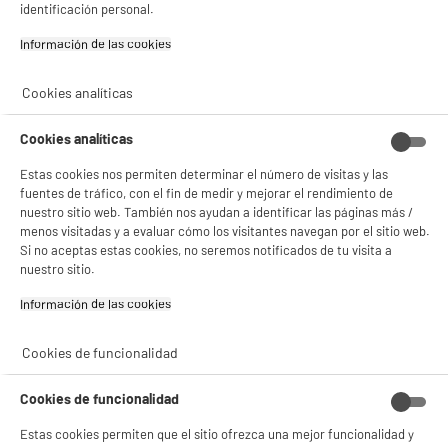
Gestionar cookies
identificación personal.
Garantía incluida :
3 años
Hasta
agosto 2029
Información de las cookies‎
Cookies analíticas
Características
Cookies analíticas
Marca
EUROBRIC
Estas cookies nos permiten determinar el número de visitas y las
Tipo
Alargador
fuentes de tráfico, con el fin de medir y mejorar el rendimiento de
nuestro sitio web. También nos ayudan a identificar las páginas más /
Seguridad niños
NC
menos visitadas y a evaluar cómo los visitantes navegan por el sitio web.
Si no aceptas estas cookies, no seremos notificados de tu visita a
Dimensiones paquete
AL 1 cm x AN 1 cm x PR 1 cm
nuestro sitio.
Peso bruto
1kg
Información de las cookies‎
Código del artículo
10013730
Cookies de funcionalidad
Cookies de funcionalidad
Estas cookies permiten que el sitio ofrezca una mejor funcionalidad y