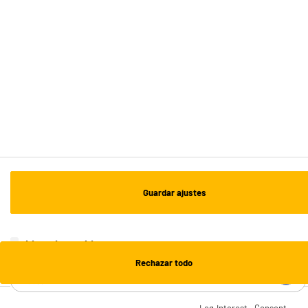
Recogida en 1h:
Gratuita
Envío a domicilio: 3 - 5 días laborables
ESTAMOS EN CONTACTO
¡DESCARGA NUESTRA APP!
¡SUSCRÍBETE A NUESTRA NEWSLETTER!
Guardar ajustes
OK
¡SÍGUENOS EN REDES!
Lista de cookies
Rechazar todo
¿NECESITAS AYUDA?