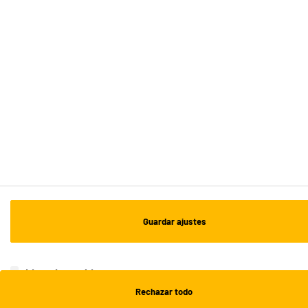
ENVÍO Y RECOGIDA
Recogida en 1h:
Gratuita
Envío a domicilio: 3 - 5 días laborables
ESTAMOS EN CONTACTO
¡DESCARGA NUESTRA APP!
¡SUSCRÍBETE A NUESTRA NEWSLETTER!
Guardar ajustes
OK
¡SÍGUENOS EN REDES!
Lista de cookies
Rechazar todo