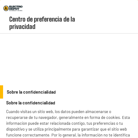
Envio Gratis +99€ y Recogida Gratis en tienda 1h
Centro de preferencia de la 
geolocation-header-icon-text
header-
Carrito
privacidad
Menú
login-
account
Alargadores y bases
Base múltiple 6 tomas con interruptor BLANCO. 16a
y 1,5m cable 3g1.5
Sobre la confidencialidad
Sobre la confidencialidad
Cuando visitas un sitio web, los datos pueden almacenarse o
recuperarse de tu navegador, generalmente en forma de cookies. Esta
información puede estar relacionada contigo, tus preferencias o tu
dispositivo y se utiliza principalmente para garantizar que el sitio web
funcione correctamente. Por lo general, la información no te identifica