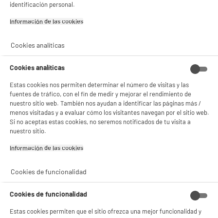
identificación personal.
Gestionar cookies
Garantía incluida :
3 años
Información de las cookies‎
Hasta
agosto 2029
Cookies analíticas
Características
Cookies analíticas
Marca
EUROBRIC
Estas cookies nos permiten determinar el número de visitas y las
fuentes de tráfico, con el fin de medir y mejorar el rendimiento de
Tipo
Base múltiple con
nuestro sitio web. También nos ayudan a identificar las páginas más /
interruptores
menos visitadas y a evaluar cómo los visitantes navegan por el sitio web.
Si no aceptas estas cookies, no seremos notificados de tu visita a
Seguridad niños
No
nuestro sitio.
Dimensiones paquete
AL 1 cm x AN 1 cm x PR 1 cm
Información de las cookies‎
Peso bruto
1kg
Cookies de funcionalidad
Código del artículo
974023
Cookies de funcionalidad
Estas cookies permiten que el sitio ofrezca una mejor funcionalidad y