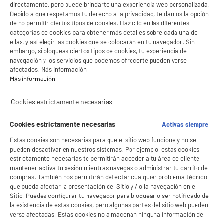
directamente, pero puede brindarte una experiencia web personalizada.
Debido a que respetamos tu derecho a la privacidad, te damos la opción
de no permitir ciertos tipos de cookies. Haz clic en las diferentes
categorías de cookies para obtener más detalles sobre cada una de
ellas, y así elegir las cookies que se colocarán en tu navegador. Sin
embargo, si bloqueas ciertos tipos de cookies, tu experiencia de
navegación y los servicios que podemos ofrecerte pueden verse
BIENVENIDO a ELECTRO
Rechazar todas
afectados. Más información
Más información
DEPOT
Con el fin de mejorar tu experiencia, y tras tu consentimiento, ELECTRO DEPOT
product_anchor_characteristics
Cookies estrictamente necesarias
y sus socios utilizan cookies que procesan tus datos personales para:
- compartir contenido adaptado a tus preferencias
6
- ofrecer publicidad y comunicaciones personalizadas
€
49
Cookies estrictamente necesarias
Activas siempre
- facilitar el intercambio de contenido en las redes sociales
- analizar el tráfico en nuestro sitio web Consulta la política de cookies.
Estas cookies son necesarias para que el sitio web funcione y no se
Consulta la política de cookies.
.
pueden desactivar en nuestros sistemas. Por ejemplo, estas cookies
estrictamente necesarias te permitirán acceder a tu área de cliente,
Si aceptas, la experiencia será aún mejor. Si no acepta, se utilizarán cookies
mantener activa tu sesión mientras navegas o administrar tu carrito de
estadísticas anónimas basadas en tu navegación. Puedes oponerte a su uso
compras. También nos permitirán detectar cualquier problema técnico
gestionando sus cookies.
que pueda afectar la presentación del Sitio y / o la navegación en el
¡Buena visita!
Sitio. Puedes configurar tu navegador para bloquear o ser notificado de
la existencia de estas cookies, pero algunas partes del sitio web pueden
✔ ACEPTAR TODAS
verse afectadas. Estas cookies no almacenan ninguna información de