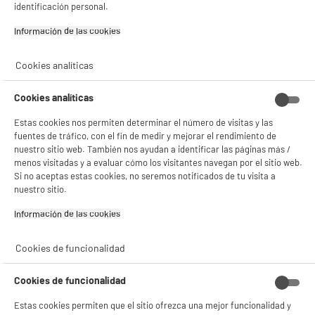
identificación personal.
Información de las cookies‎
BIENVENIDO a ELECTRO
Rechazar todas
Cookies analíticas
DEPOT
Con el fin de mejorar tu experiencia, y tras tu consentimiento, ELECTRO DEPOT
Cookies analíticas
y sus socios utilizan cookies que procesan tus datos personales para:
- compartir contenido adaptado a tus preferencias
Estas cookies nos permiten determinar el número de visitas y las
- ofrecer publicidad y comunicaciones personalizadas
fuentes de tráfico, con el fin de medir y mejorar el rendimiento de
- facilitar el intercambio de contenido en las redes sociales
nuestro sitio web. También nos ayudan a identificar las páginas más /
- analizar el tráfico en nuestro sitio web Consulta la política de cookies.
menos visitadas y a evaluar cómo los visitantes navegan por el sitio web.
Consulta la política de cookies.
.
Si no aceptas estas cookies, no seremos notificados de tu visita a
nuestro sitio.
Si aceptas, la experiencia será aún mejor. Si no acepta, se utilizarán cookies
estadísticas anónimas basadas en tu navegación. Puedes oponerte a su uso
Información de las cookies‎
gestionando sus cookies.
¡Buena visita!
Cookies de funcionalidad
✔ ACEPTAR TODAS
Cookies de funcionalidad
Gestionar cookies
Estas cookies permiten que el sitio ofrezca una mejor funcionalidad y