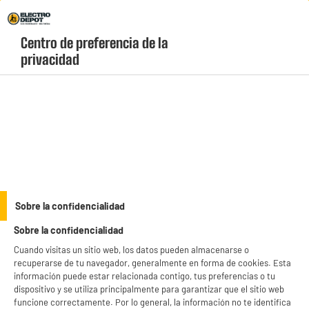
Envio Gratis +99€ y Recogida Gratis en tienda 1h
Centro de preferencia de la 
geolocation-header-icon-text
header-
Carrito
privacidad
Menú
login-
account
Altavoces torre, microcadenas y tocadiscos
PRECIO IMBATIBLE
Sobre la confidencialidad
Altavoz Inalámbrico 10 W ON-EARZ PSP100 Sonido
Sobre la confidencialidad
Compacto con Entrada Auxiliar y USB
Cuando visitas un sitio web, los datos pueden almacenarse o
recuperarse de tu navegador, generalmente en forma de cookies. Esta
información puede estar relacionada contigo, tus preferencias o tu
dispositivo y se utiliza principalmente para garantizar que el sitio web
funcione correctamente. Por lo general, la información no te identifica