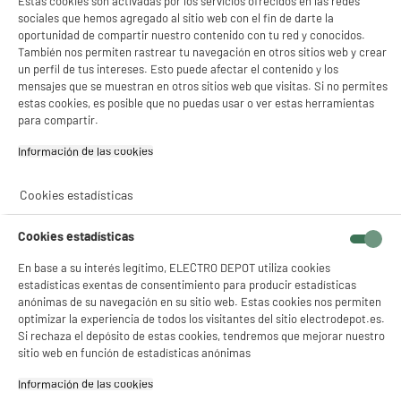
Estas cookies son activadas por los servicios ofrecidos en las redes
sociales que hemos agregado al sitio web con el fin de darte la
oportunidad de compartir nuestro contenido con tu red y conocidos.
También nos permiten rastrear tu navegación en otros sitios web y crear
5 h
100 W
un perfil de tus intereses. Esto puede afectar el contenido y los
La batería dura 5 horas, suficiente
La potencia máxima es de 100 W.
mensajes que se muestran en otros sitios web que visitas. Si no permites
para disfrutar de la música toda la
estas cookies, es posible que no puedas usar o ver estas herramientas
noche.
para compartir.
Información de las cookies‎
USB-C
Cookies estadísticas
Aux-in
Cookies estadísticas
Conecta tu dispositivo mediante un
En base a su interés legítimo, ELECTRO DEPOT utiliza cookies
cable jack de 3,5 mm
estadísticas exentas de consentimiento para producir estadísticas
anónimas de su navegación en su sitio web. Estas cookies nos permiten
optimizar la experiencia de todos los visitantes del sitio electrodepot.es.
Si rechaza el depósito de estas cookies, tendremos que mejorar nuestro
sitio web en función de estadísticas anónimas
Conexión inalámbrica
TWS
Información de las cookies‎