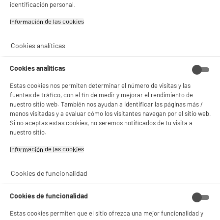
DEPOT
identificación personal.
Con el fin de mejorar tu experiencia, y tras tu consentimiento, ELECTRO DEPOT
Información de las cookies‎
y sus socios utilizan cookies que procesan tus datos personales para:
- compartir contenido adaptado a tus preferencias
- ofrecer publicidad y comunicaciones personalizadas
Cookies analíticas
- facilitar el intercambio de contenido en las redes sociales
- analizar el tráfico en nuestro sitio web Consulta la política de cookies.
Consulta la política de cookies.
.
Cookies analíticas
Si aceptas, la experiencia será aún mejor. Si no acepta, se utilizarán cookies
Estas cookies nos permiten determinar el número de visitas y las
estadísticas anónimas basadas en tu navegación. Puedes oponerte a su uso
fuentes de tráfico, con el fin de medir y mejorar el rendimiento de
gestionando sus cookies.
nuestro sitio web. También nos ayudan a identificar las páginas más /
¡Buena visita!
menos visitadas y a evaluar cómo los visitantes navegan por el sitio web.
Si no aceptas estas cookies, no seremos notificados de tu visita a
✔ ACEPTAR TODAS
nuestro sitio.
Gestionar cookies
Información de las cookies‎
Cookies de funcionalidad
Cookies de funcionalidad
Estas cookies permiten que el sitio ofrezca una mejor funcionalidad y