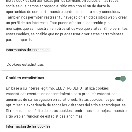
Estas cookies son activadas por los servicios ofrecidos en las redes
sociales que hemos agregado al sitio web con el fin de darte la
Garantía incluida :
3 años
oportunidad de compartir nuestro contenido con tu red y conocidos.
Hasta
agosto 2029
También nos permiten rastrear tu navegación en otros sitios web y crear
un perfil de tus intereses. Esto puede afectar el contenido y los
mensajes que se muestran en otros sitios web que visitas. Si no permites
Características
estas cookies, es posible que no puedas usar o ver estas herramientas
para compartir.
Marca
XIAOMI
Información de las cookies‎
Tipo
TV BOX
Cookies estadísticas
Resolución
UHD 4K
Conectividad
Wi-Fi, Bluetooth, Hdmi
Cookies estadísticas
Asistente de voz
Google
En base a su interés legítimo, ELECTRO DEPOT utiliza cookies
estadísticas exentas de consentimiento para producir estadísticas
Chromecast integrado
Sí
anónimas de su navegación en su sitio web. Estas cookies nos permiten
optimizar la experiencia de todos los visitantes del sitio electrodepot.es.
Número de puertos HDMI
1
Si rechaza el depósito de estas cookies, tendremos que mejorar nuestro
totales
sitio web en función de estadísticas anónimas
USB
1
Información de las cookies‎