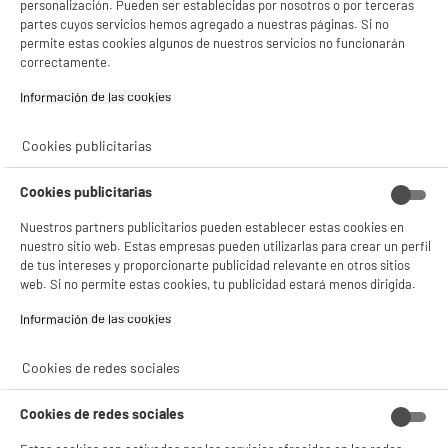
personalización. Pueden ser establecidas por nosotros o por terceras
partes cuyos servicios hemos agregado a nuestras páginas. Si no
product_anchor_characteristics
permite estas cookies algunos de nuestros servicios no funcionarán
correctamente.
66
€
96
Información de las cookies‎
0
€
02
Cuyo
0
€
10
Cuyo
Cookies publicitarias
0
€
02
Cuyo
Cookies publicitarias
Nuestros partners publicitarios pueden establecer estas cookies en
nuestro sitio web. Estas empresas pueden utilizarlas para crear un perfil
de tus intereses y proporcionarte publicidad relevante en otros sitios
web. Si no permite estas cookies, tu publicidad estará menos dirigida.
Información de las cookies‎
Cookies de redes sociales
Recogemos tu antiguo dispositivo
Recogemos
gratuitamente
tu antiguo
electrodoméstico.
Cookies de redes sociales
Más información