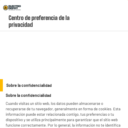
Envio Gratis +99€ y Recogida Gratis en tienda 1h
Centro de preferencia de la 
geolocation-header-icon-text
header-
Carrito
privacidad
Menú
login-
account
Reproductores multimedia y receptores
XIAOMI TV BOX S 3.ª generación UHD 4K Multimedia
Gateway
Sobre la confidencialidad
Sobre la confidencialidad
Cuando visitas un sitio web, los datos pueden almacenarse o
recuperarse de tu navegador, generalmente en forma de cookies. Esta
información puede estar relacionada contigo, tus preferencias o tu
dispositivo y se utiliza principalmente para garantizar que el sitio web
funcione correctamente. Por lo general, la información no te identifica