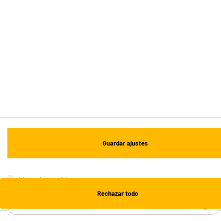
Recogida en 1h:
Gratuita
Envío a domicilio: 3 - 5 días laborables
ESTAMOS EN CONTACTO
¡DESCARGA NUESTRA APP!
¡SUSCRÍBETE A NUESTRA NEWSLETTER!
Guardar ajustes
OK
¡SÍGUENOS EN REDES!
Lista de cookies
Rechazar todo