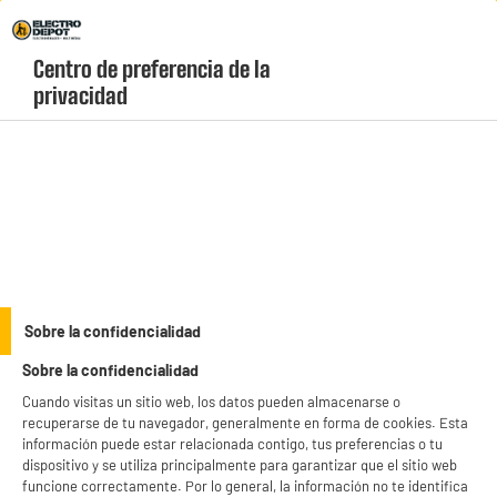
Envio Gratis +99€ y Recogida Gratis en tienda 1h
Centro de preferencia de la 
geolocation-header-icon-text
header-
Carrito
privacidad
Menú
login-
account
Soportes para televisión
BY ELECTRODEPOT
Sobre la confidencialidad
Soporte de pared para TV EDENWOOD I1 inclinable de
Sobre la confidencialidad
19" a 32"
Cuando visitas un sitio web, los datos pueden almacenarse o
recuperarse de tu navegador, generalmente en forma de cookies. Esta
información puede estar relacionada contigo, tus preferencias o tu
dispositivo y se utiliza principalmente para garantizar que el sitio web
funcione correctamente. Por lo general, la información no te identifica