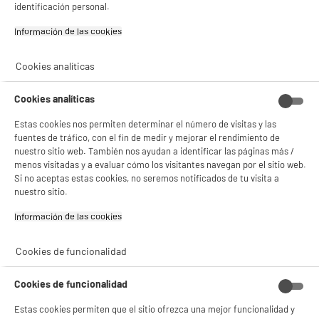
identificación personal.
Información de las cookies‎
BIENVENIDO a ELECTRO
Rechazar todas
Cookies analíticas
DEPOT
Cookies analíticas
Con el fin de mejorar tu experiencia, y tras tu consentimiento, ELECTRO DEPOT
y sus socios utilizan cookies que procesan tus datos personales para:
Estas cookies nos permiten determinar el número de visitas y las
- compartir contenido adaptado a tus preferencias
fuentes de tráfico, con el fin de medir y mejorar el rendimiento de
- ofrecer publicidad y comunicaciones personalizadas
nuestro sitio web. También nos ayudan a identificar las páginas más /
- facilitar el intercambio de contenido en las redes sociales
- analizar el tráfico en nuestro sitio web Consulta la política de cookies.
menos visitadas y a evaluar cómo los visitantes navegan por el sitio web.
Consulta la política de cookies.
.
Si no aceptas estas cookies, no seremos notificados de tu visita a
nuestro sitio.
Si aceptas, la experiencia será aún mejor. Si no acepta, se utilizarán cookies
estadísticas anónimas basadas en tu navegación. Puedes oponerte a su uso
Información de las cookies‎
gestionando sus cookies.
¡Buena visita!
Cookies de funcionalidad
✔ ACEPTAR TODAS
Cookies de funcionalidad
Gestionar cookies
Estas cookies permiten que el sitio ofrezca una mejor funcionalidad y