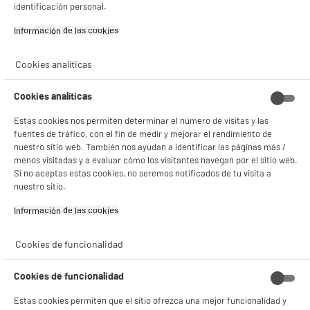
identificación personal.
Información de las cookies‎
Cookies analíticas
BIENVENIDO a ELECTRO
Rechazar todas
DEPOT
Cookies analíticas
Con el fin de mejorar tu experiencia, y tras tu consentimiento, ELECTRO DEPOT
y sus socios utilizan cookies que procesan tus datos personales para:
Estas cookies nos permiten determinar el número de visitas y las
- compartir contenido adaptado a tus preferencias
fuentes de tráfico, con el fin de medir y mejorar el rendimiento de
- ofrecer publicidad y comunicaciones personalizadas
nuestro sitio web. También nos ayudan a identificar las páginas más /
- facilitar el intercambio de contenido en las redes sociales
menos visitadas y a evaluar cómo los visitantes navegan por el sitio web.
- analizar el tráfico en nuestro sitio web Consulta la política de cookies.
Si no aceptas estas cookies, no seremos notificados de tu visita a
Consulta la política de cookies.
.
nuestro sitio.
Si aceptas, la experiencia será aún mejor. Si no acepta, se utilizarán cookies
Información de las cookies‎
estadísticas anónimas basadas en tu navegación. Puedes oponerte a su uso
gestionando sus cookies.
¡Buena visita!
Cookies de funcionalidad
✔ ACEPTAR TODAS
Cookies de funcionalidad
Gestionar cookies
Estas cookies permiten que el sitio ofrezca una mejor funcionalidad y