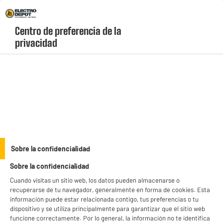
Envio Gratis +99€ y Recogida Gratis en tienda 1h
Centro de preferencia de la 
geolocation-header-icon-text
header-
Carrito
privacidad
Menú
login-
account
Soportes para televisión
BY ELECTRODEPOT
Sobre la confidencialidad
Soporte de pared para TV EDENWOOD D1 articulado
Sobre la confidencialidad
de 19" a 32" negro
Cuando visitas un sitio web, los datos pueden almacenarse o
recuperarse de tu navegador, generalmente en forma de cookies. Esta
información puede estar relacionada contigo, tus preferencias o tu
dispositivo y se utiliza principalmente para garantizar que el sitio web
funcione correctamente. Por lo general, la información no te identifica