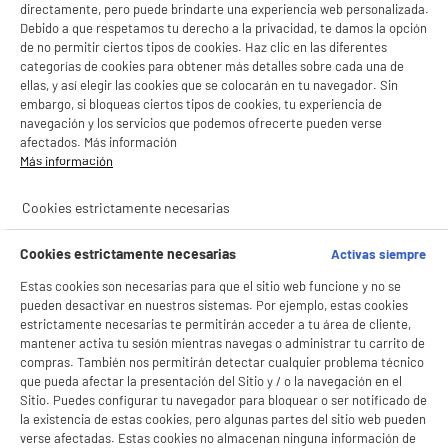
directamente, pero puede brindarte una experiencia web personalizada.
Debido a que respetamos tu derecho a la privacidad, te damos la opción
de no permitir ciertos tipos de cookies. Haz clic en las diferentes
categorías de cookies para obtener más detalles sobre cada una de
ellas, y así elegir las cookies que se colocarán en tu navegador. Sin
embargo, si bloqueas ciertos tipos de cookies, tu experiencia de
navegación y los servicios que podemos ofrecerte pueden verse
afectados. Más información
Más información
Cookies estrictamente necesarias
Cookies estrictamente necesarias
Activas siempre
Estas cookies son necesarias para que el sitio web funcione y no se
pueden desactivar en nuestros sistemas. Por ejemplo, estas cookies
estrictamente necesarias te permitirán acceder a tu área de cliente,
mantener activa tu sesión mientras navegas o administrar tu carrito de
compras. También nos permitirán detectar cualquier problema técnico
que pueda afectar la presentación del Sitio y / o la navegación en el
BIENVENIDO a ELECTRO
Rechazar todas
Sitio. Puedes configurar tu navegador para bloquear o ser notificado de
DEPOT
la existencia de estas cookies, pero algunas partes del sitio web pueden
verse afectadas. Estas cookies no almacenan ninguna información de
Con el fin de mejorar tu experiencia, y tras tu consentimiento, ELECTRO DEPOT