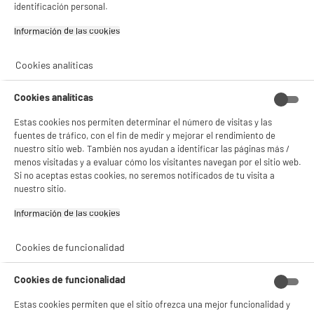
identificación personal.
y sus socios utilizan cookies que procesan tus datos personales para:
- compartir contenido adaptado a tus preferencias
Información de las cookies‎
- ofrecer publicidad y comunicaciones personalizadas
- facilitar el intercambio de contenido en las redes sociales
- analizar el tráfico en nuestro sitio web Consulta la política de cookies.
Cookies analíticas
Consulta la política de cookies.
.
Si aceptas, la experiencia será aún mejor. Si no acepta, se utilizarán cookies
Cookies analíticas
estadísticas anónimas basadas en tu navegación. Puedes oponerte a su uso
gestionando sus cookies.
Estas cookies nos permiten determinar el número de visitas y las
¡Buena visita!
fuentes de tráfico, con el fin de medir y mejorar el rendimiento de
nuestro sitio web. También nos ayudan a identificar las páginas más /
✔ ACEPTAR TODAS
menos visitadas y a evaluar cómo los visitantes navegan por el sitio web.
Si no aceptas estas cookies, no seremos notificados de tu visita a
Gestionar cookies
nuestro sitio.
Información de las cookies‎
Cookies de funcionalidad
Cookies de funcionalidad
Estas cookies permiten que el sitio ofrezca una mejor funcionalidad y