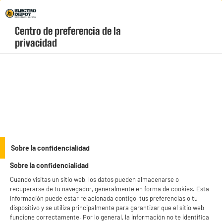
Envio Gratis +99€ y Recogida Gratis en tienda 1h
Centro de preferencia de la 
geolocation-header-icon-text
header-
Carrito
privacidad
Menú
login-
account
Droguería
PRECIO IMBATIBLE
Sobre la confidencialidad
Paño de cocina Esponja super absorbente
Sobre la confidencialidad
Cuando visitas un sitio web, los datos pueden almacenarse o
recuperarse de tu navegador, generalmente en forma de cookies. Esta
información puede estar relacionada contigo, tus preferencias o tu
dispositivo y se utiliza principalmente para garantizar que el sitio web
funcione correctamente. Por lo general, la información no te identifica