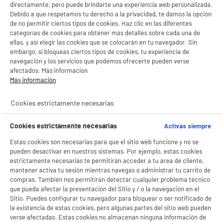
directamente, pero puede brindarte una experiencia web personalizada.
Debido a que respetamos tu derecho a la privacidad, te damos la opción
de no permitir ciertos tipos de cookies. Haz clic en las diferentes
categorías de cookies para obtener más detalles sobre cada una de
Batidora de vaso TAURUS MAGNUM 1500
JB1500XC
ellas, y así elegir las cookies que se colocarán en tu navegador. Sin
embargo, si bloqueas ciertos tipos de cookies, tu experiencia de
Tipo : Batidora de Vaso
navegación y los servicios que podemos ofrecerte pueden verse
Potencia : 1500 W
afectados. Más información
49
€
96
Más información
compare_product
Cookies estrictamente necesarias
Cookies estrictamente necesarias
Activas siempre
Estas cookies son necesarias para que el sitio web funcione y no se
pueden desactivar en nuestros sistemas. Por ejemplo, estas cookies
estrictamente necesarias te permitirán acceder a tu área de cliente,
BY ELECTRODEPOT
mantener activa tu sesión mientras navegas o administrar tu carrito de
Batidora de vaso COSYLIFE CL-BL1015SM
compras. También nos permitirán detectar cualquier problema técnico
Tipo : Licuadora alta velocidad
que pueda afectar la presentación del Sitio y / o la navegación en el
Potencia : 1000 W
Sitio. Puedes configurar tu navegador para bloquear o ser notificado de
39
€
96
la existencia de estas cookies, pero algunas partes del sitio web pueden
verse afectadas. Estas cookies no almacenan ninguna información de