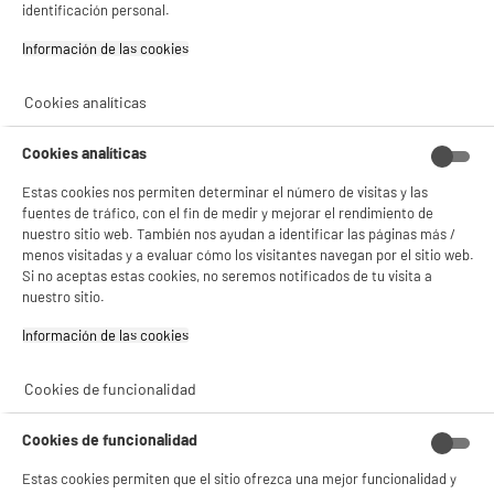
identificación personal.
★★★★★
★★★★★
Información de las cookies‎
4.6
/5
(
110
)
compare_product
Cookies analíticas
Cookies analíticas
BY ELECTRODEPOT
Estas cookies nos permiten determinar el número de visitas y las
fuentes de tráfico, con el fin de medir y mejorar el rendimiento de
Batidora vaso Cosylife CL-BL8175INOX 800 W -
Jarra cristal 1,75 L, 2 velocidades
nuestro sitio web. También nos ayudan a identificar las páginas más /
menos visitadas y a evaluar cómo los visitantes navegan por el sitio web.
Tipo : Batidora
Si no aceptas estas cookies, no seremos notificados de tu visita a
Potencia : 800 W
nuestro sitio.
29
€
96
Información de las cookies‎
★★★★★
★★★★★
4.1
/5
(
182
)
Cookies de funcionalidad
compare_product
Cookies de funcionalidad
Estas cookies permiten que el sitio ofrezca una mejor funcionalidad y