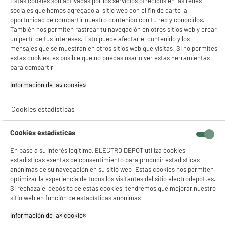
Estas cookies son activadas por los servicios ofrecidos en las redes
4.3
/5
(
321
)
sociales que hemos agregado al sitio web con el fin de darte la
oportunidad de compartir nuestro contenido con tu red y conocidos.
compare_product
También nos permiten rastrear tu navegación en otros sitios web y crear
un perfil de tus intereses. Esto puede afectar el contenido y los
mensajes que se muestran en otros sitios web que visitas. Si no permites
estas cookies, es posible que no puedas usar o ver estas herramientas
BY ELECTRODEPOT
para compartir.
Picadora de carne COSYLIFE CL-MG02X
Información de las cookies‎
Potencia (W) : 550 W
Número de velocidades : 2
Cookies estadísticas
44
€
96
Cookies estadísticas
★★★★★
★★★★★
En base a su interés legítimo, ELECTRO DEPOT utiliza cookies
4.3
/5
(
227
)
estadísticas exentas de consentimiento para producir estadísticas
anónimas de su navegación en su sitio web. Estas cookies nos permiten
compare_product
optimizar la experiencia de todos los visitantes del sitio electrodepot.es.
Si rechaza el depósito de estas cookies, tendremos que mejorar nuestro
sitio web en función de estadísticas anónimas
Información de las cookies‎
Batidora de mano, 1500w, 20 velocidades,