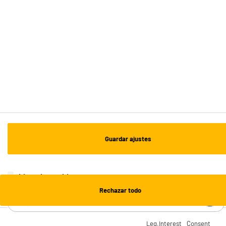
Recogida en 1h:
Gratuita
Envío a domicilio: 3 - 5 días laborables
ESTAMOS EN CONTACTO
¡DESCARGA NUESTRA APP!
¡SUSCRÍBETE A NUESTRA NEWSLETTER!
Guardar ajustes
OK
¡SÍGUENOS EN REDES!
Lista de cookies
Rechazar todo
¿NECESITAS AYUDA?
Leg.Interest
Consent