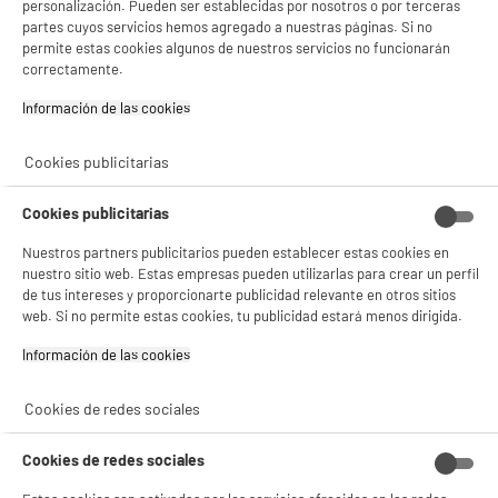
personalización. Pueden ser establecidas por nosotros o por terceras
partes cuyos servicios hemos agregado a nuestras páginas. Si no
Batidora de mano 1000w BRAUN MQ50202M
permite estas cookies algunos de nuestros servicios no funcionarán
correctamente.
Potencia (W) : 1000 W
Número de velocidades : 21
Información de las cookies‎
BIENVENIDO a ELECTRO
Rechazar todas
39
€
95
DEPOT
★★★★★
★★★★★
Cookies publicitarias
4.8
/5
(
50
)
Con el fin de mejorar tu experiencia, y tras tu consentimiento, ELECTRO DEPOT
y sus socios utilizan cookies que procesan tus datos personales para:
Cookies publicitarias
- compartir contenido adaptado a tus preferencias
compare_product
- ofrecer publicidad y comunicaciones personalizadas
Nuestros partners publicitarios pueden establecer estas cookies en
- facilitar el intercambio de contenido en las redes sociales
nuestro sitio web. Estas empresas pueden utilizarlas para crear un perfil
- analizar el tráfico en nuestro sitio web Consulta la política de cookies.
de tus intereses y proporcionarte publicidad relevante en otros sitios
Consulta la política de cookies.
.
BY ELECTRODEPOT
web. Si no permite estas cookies, tu publicidad estará menos dirigida.
Si aceptas, la experiencia será aún mejor. Si no acepta, se utilizarán cookies
Batidora Mano Cosylife CL-SHB600SSX 600 W
Información de las cookies‎
estadísticas anónimas basadas en tu navegación. Puedes oponerte a su uso
Inox/Negro - Accesorios Incluidos
gestionando sus cookies.
Potencia (W) : 600 W
¡Buena visita!
Número de velocidades : 2
Cookies de redes sociales
24
€
96
✔ ACEPTAR TODAS
Cookies de redes sociales
★★★★★
★★★★★
Gestionar cookies