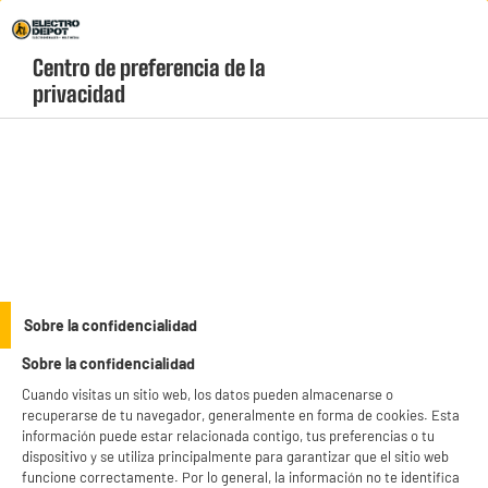
Envio Gratis +99€ y Recogida Gratis en tienda 1h
Centro de preferencia de la 
geolocation-header-icon-text
header-
Carrito
privacidad
Menú
login-
account
Batidoras de vaso baratas
(21 produits)
Prepara deliciosos batidos. Tenemos una gran variedad de marcas
y modelos de batidoras de vaso baratas. Envío a domicilio o
recogida en tienda gratis.
see_more_label
Sobre la confidencialidad
Sobre la confidencialidad
productItem_availability_txt-
productItem__availability-
Cuando visitas un sitio web, los datos pueden almacenarse o
current-store
change-btn
recuperarse de tu navegador, generalmente en forma de cookies. Esta
LEGANÉS, MADRID
información puede estar relacionada contigo, tus preferencias o tu
dispositivo y se utiliza principalmente para garantizar que el sitio web
product_list_sticky_button_Filter
product_list_stic
funcione correctamente. Por lo general, la información no te identifica