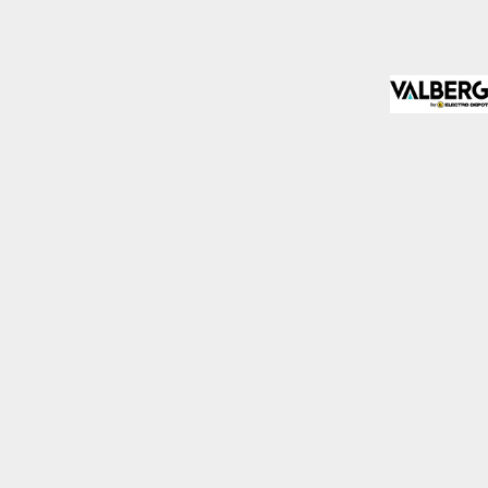
almente para garantizar
ero puede brindarte una
de no permitir ciertos
a de ellas, y así elegir
periencia de navegación y
Activas siempre
mas. Por ejemplo, estas
ientras navegas o
a afectar la
r notificado de la
o almacenan ninguna
Desactivado
 y mejorar el rendimiento