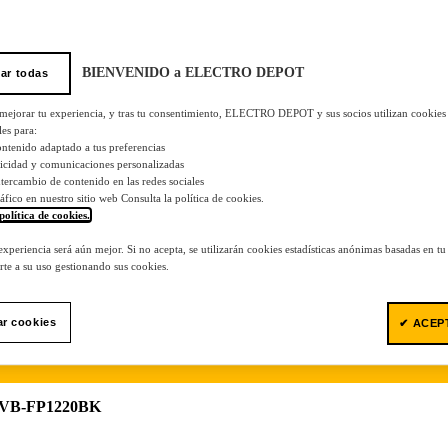
BIENVENIDO a ELECTRO DEPOT
ar todas
 mejorar tu experiencia, y tras tu consentimiento, ELECTRO DEPOT y sus socios utilizan cookies
les para:
ontenido adaptado a tus preferencias
licidad y comunicaciones personalizadas
 intercambio de contenido en las redes sociales
tráfico en nuestro sitio web Consulta la política de cookies.
política de cookies.
.
 experiencia será aún mejor. Si no acepta, se utilizarán cookies estadísticas anónimas basadas en t
te a su uso gestionando sus cookies.
ar cookies
✔ ACEP
G VB-FP1220BK