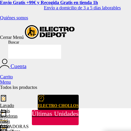
Envio Gratis +99€ y Recogida Gratis en tienda 1h
Envío a domicilio de 3 a 5 días laborables
Quiénes somos
Cerrar
Menú
Buscar
Cuenta
Carrito
Menu
Todos los productos
Lavado
ELECTRO CHOLLOS
Atrás
Últimas Unidades
lavadoras
Frío
Atrás
Atrás
LAVADORAS