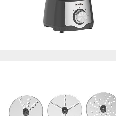
de nuestro sitio web
navegan por el sitio
Información de las
Cookies de funcio
Estas cookies permit
por terceras partes 
no funcionarán corr
Información de las
Cookies publicitar
Nuestros partners pu
crear un perfil de t
publicidad estará me
Información de las
Cookies de redes s