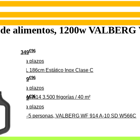
or de alimentos, 1200w VALBER
€
96
349
Pago a
plazos
 315 C 315L 186cm Estático Inox Clase C
€
96
369
Pago a
plazos
€
96
ALBERG CLIM-A14 3.500 frigorías / 40 m²
279
Pago a
plazos
0%, ideal para 4-5 personas, VALBERG WF 914 A-10 SD W566C