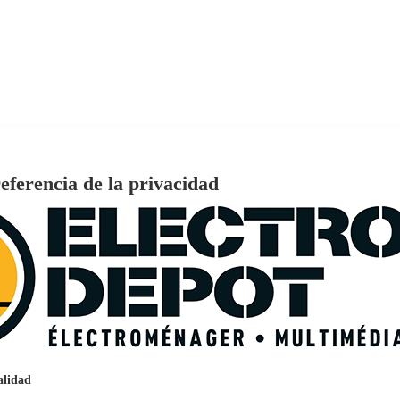
eferencia de la privacidad
€
96
159
Pago a
plazos
nción EcoTank EPSON ET-2861
alidad