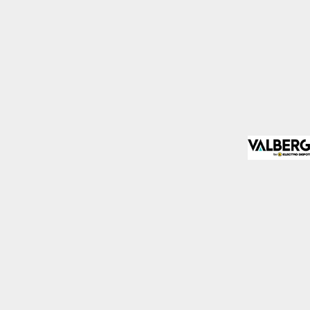
mo los visitantes
.
Desactivado
blecidas por nosotros o
nos de nuestros servicios
Desactivado
den utilizarlas para
stas cookies, tu