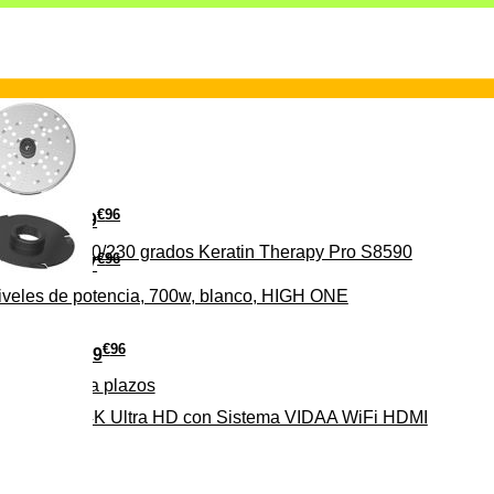
€
96
29
erámica 160/230 grados Keratin Therapy Pro S8590
€
96
37
iveles de potencia, 700w, blanco, HIGH ONE
€
96
279
Pago a
plazos
HD-EL 4K Ultra HD con Sistema VIDAA WiFi HDMI