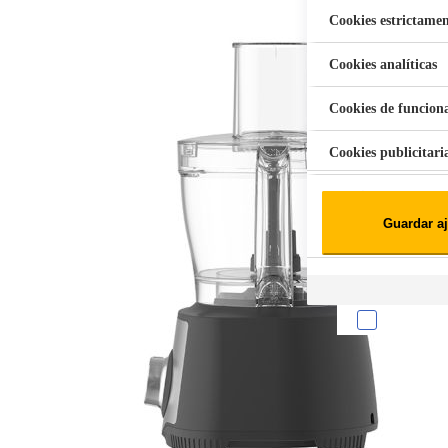
Cookies estrictamen
Cookies analíticas
Aspiradora Quitamanchas 450W VAL
Cookies de funcion
Cookies publicitari
Cookies de redes soc
Guardar aj
Cookies estadísticas
Lista de cooki
Sobre la confiden
Cuando visitas un s