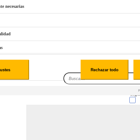
te necesarias
€
42
49
BERG 1,1L Limpia Sofás Alfombras Coche SP3
alidad
as
iales
ustes
Rechazar todo
es
Leg.I
cialidad
itio web, los datos pueden almacenarse o recuperarse de tu navegador, generalmente